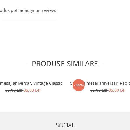
produs poti adauga un review.
PRODUSE SIMILARE
mesaj aniversar, Vintage Classic
Cana cu mesaj aniversar, Radic
-36%
55,00 Lei
35,00 Lei
55,00 Lei
35,00 Lei
SOCIAL