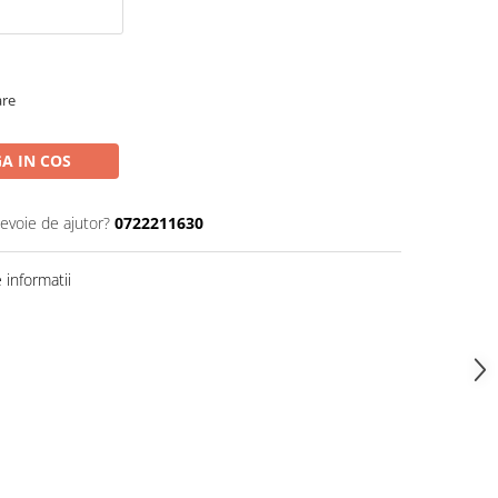
are
A IN COS
nevoie de ajutor?
0722211630
informatii