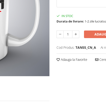
IN STOC
Durata de livrare:
1-2 zile lucrato
ADAUG
Cod Produs:
TAN55_CN_A
Ai 
Adauga la Favorite
Cere 