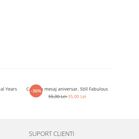
al Years
Cana cu mesaj aniversar, Still Fabulous
Cana cu 
-36%
-36%
55,00 Lei
35,00 Lei
SUPORT CLIENTI