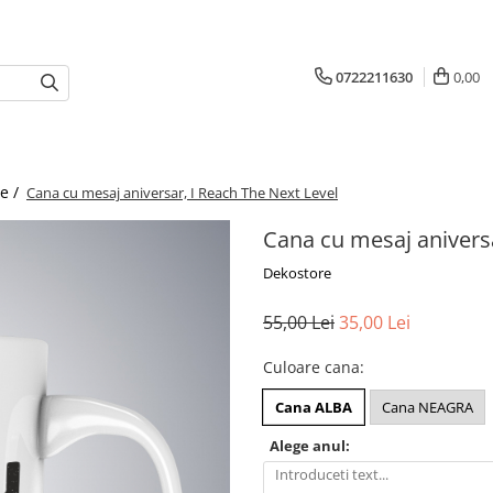
0722211630
0,00
re /
Cana cu mesaj aniversar, I Reach The Next Level
Cana cu mesaj aniversa
Dekostore
55,00 Lei
35,00 Lei
Culoare cana
:
Cana ALBA
Cana NEAGRA
Alege anul: