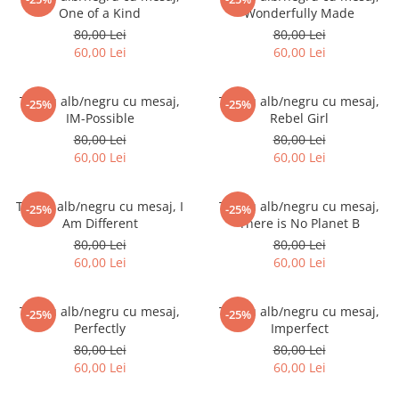
One of a Kind
Wonderfully Made
Tricouri music is life
80,00 Lei
80,00 Lei
Tricouri sporturi de iarna
60,00 Lei
60,00 Lei
Tricouri snowboard
Tricouri ski
Tricou alb/negru cu mesaj,
Tricou alb/negru cu mesaj,
-25%
-25%
IM-Possible
Rebel Girl
Halloween
80,00 Lei
80,00 Lei
Tricouri aniversare
60,00 Lei
60,00 Lei
Tricouri cadou 20 ani
Tricouri cadou 30 ani
Tricou alb/negru cu mesaj, I
Tricou alb/negru cu mesaj,
-25%
-25%
Tricouri cadou 40 ani
Am Different
There is No Planet B
Tricouri cadou 50 ani
80,00 Lei
80,00 Lei
60,00 Lei
60,00 Lei
Tricouri cadou 60 ani
Tricouri motociclisti
Tricou alb/negru cu mesaj,
Tricou alb/negru cu mesaj,
-25%
-25%
Tricouri motociclisti
Perfectly
Imperfect
Tricouri enduro
80,00 Lei
80,00 Lei
Tricouri offroad
60,00 Lei
60,00 Lei
Tricouri biciclisti