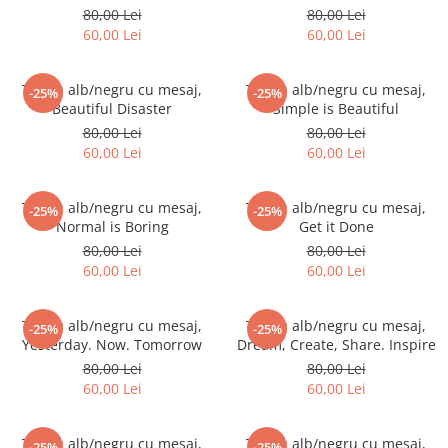
Zodia Fecioara
Tablouri PVC
80,00 Lei
80,00 Lei
Zodia Gemeni
60,00 Lei
60,00 Lei
Tablouri PVC copii
Zodia Leu
Zodia Pesti
Tricou alb/negru cu mesaj,
Tricou alb/negru cu mesaj,
-25%
-25%
Beautiful Disaster
Simple is Beautiful
Zodia Rac
80,00 Lei
80,00 Lei
Zodia Taur
60,00 Lei
60,00 Lei
Zodia Scorpion
Zodia Varsator
Tricou alb/negru cu mesaj,
Tricou alb/negru cu mesaj,
-25%
-25%
Zodia Sagetator
Normal is Boring
Get it Done
Tricou personalizat cu imaginea
80,00 Lei
80,00 Lei
sau textul tau
60,00 Lei
60,00 Lei
Tricouri familie
Tricouri mamici
Tricou alb/negru cu mesaj,
Tricou alb/negru cu mesaj,
-25%
-25%
Yesterday. Now. Tomorrow
Dream, Create, Share. Inspire
Tricouri tatici
80,00 Lei
80,00 Lei
Tricouri drumetii
60,00 Lei
60,00 Lei
Tricouri pescari
Tricouri gameri
Tricou alb/negru cu mesaj,
Tricou alb/negru cu mesaj,
-25%
-25%