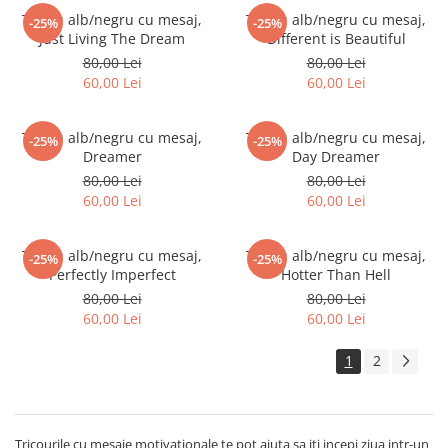
Tricouri biciclisti
Tricou alb/negru cu mesaj,
Tricou alb/negru cu mesaj,
-25%
-25%
Just Living The Dream
Different is Beautiful
Tricouri biciclisti MTB
80,00 Lei
80,00 Lei
Tricouri biciclisti BMX
60,00 Lei
60,00 Lei
Tricouri biciclisti downhill
Tricouri skateboard
Tricou alb/negru cu mesaj,
Tricou alb/negru cu mesaj,
-25%
-25%
Tricouri sport/fitness
Dreamer
Day Dreamer
80,00 Lei
80,00 Lei
Tricouri fitness/sala de forta
60,00 Lei
60,00 Lei
Tricouri yoga
Tricou alb/negru cu mesaj,
Tricou alb/negru cu mesaj,
-25%
-25%
Perfectly Imperfect
Hotter Than Hell
80,00 Lei
80,00 Lei
60,00 Lei
60,00 Lei
1
2
Tricourile cu mesaje motivationale te pot ajuta sa iti incepi ziua intr-un