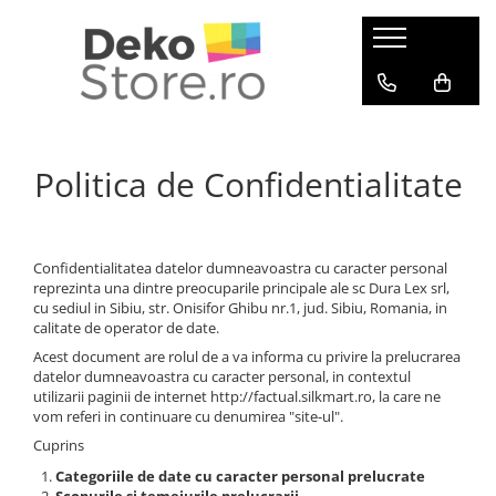
Tricouri
Ceasuri de perete
Tablouri
Idei Cadouri
Tricouri cu mesaj
Ceasuri Moderne
Tablouri canvas
Cani ceramice
Mesaje de dragoste
Ceasuri Bucatarie
Tablouri canvas Bucatarie
Cani aniversare
Politica de Confidentialitate
Mesaje haioase
Tablouri canvas Copii
Cani cafea
Mesaje sarcastice
Tablouri canvas Abstracte
Cani orase
Mesaje motivationale
Tablouri canvas Natura
Cani motivationale
Mesaje inteligente
Tablouri canvas Destinatii
Mousepad
Confidentialitatea datelor dumneavoastra cu caracter personal
reprezinta una dintre preocuparile principale ale sc Dura Lex srl,
Mesaje petrecere
Tablouri canvas Auto-Moto
cu sediul in Sibiu, str. Onisifor Ghibu nr.1, jud. Sibiu, Romania, in
Mesaje fashion
Tablouri canvas Vintage
calitate de operator de date.
Mesaje animale
Tablouri canvas Feng Shui
Acest document are rolul de a va informa cu privire la prelucrarea
datelor dumneavoastra cu caracter personal, in contextul
Tricouri zodii
Tablouri canvas Motivationale
utilizarii paginii de internet http://factual.silkmart.ro, la care ne
Tablouri cu rama
vom referi in continuare cu denumirea "site-ul".
Zodia Berbec
Cuprins
Zodia Balanta
Seturi de 2 tablouri
Zodia Capricorn
Seturi de 3 tablouri
Categoriile de date cu caracter personal prelucrate