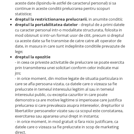
aceste date (lipsindu-le astfel de caracterul personal) si sa
continue in aceste conditii prelucrarea pentru scopuri
statistice;
dreptul la restrictionarea prelucrarii
, in anumite conditii;
dreptul la portabilitatea datelor
- dreptul de a primi datele
cu caracter personal intr-o modalitate structurata, folosita in
mod obisnuit si intr-un format usor de citit, precum si dreptul
ca aceste date sa fie transmise de catre catre alt operator de
date, in masura in care sunt indeplinite conditiile prevazute de
lege;
dreptul la opozitie
- in ceea ce priveste activitatile de prelucrare se poate exercita
prin transmiterea unei solicitari conform celor indicate mai
jos;
- in orice moment, din motive legate de situatia particulara in
care se afla persoana vizata, ca datele care o vizeaza sa fie
prelucrate in temeiul interesului legitim al sau in temeiul
interesului public, cu exceptia cazurilor in care poate
demonstra ca are motive legitime si imperioase care justifica
prelucarea si care prevaleaza asupra intereselor, drepturilor si
libertatilor persoanelor vizate sau ca scopul este constatarea,
exercitarea sau apararea unui drept in instanta;
- in orice moment, in mod gratuit si fara nicio justificare, ca
datele care o vizeaza sa fie prelucrate in scop de marketing
direct.