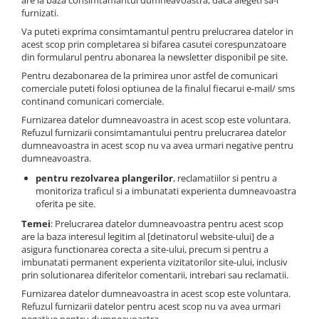
are la baza consimtamantul dumneavoastra, daca alegeti sa-l
furnizati.
Va puteti exprima consimtamantul pentru prelucrarea datelor in
acest scop prin completarea si bifarea casutei corespunzatoare
din formularul pentru abonarea la newsletter disponibil pe site.
Pentru dezabonarea de la primirea unor astfel de comunicari
comerciale puteti folosi optiunea de la finalul fiecarui e-mail/ sms
continand comunicari comerciale.
Furnizarea datelor dumneavoastra in acest scop este voluntara.
Refuzul furnizarii consimtamantului pentru prelucrarea datelor
dumneavoastra in acest scop nu va avea urmari negative pentru
dumneavoastra.
pentru rezolvarea plangerilor
, reclamatiilor si pentru a
monitoriza traficul si a imbunatati experienta dumneavoastra
oferita pe site.
Temei
: Prelucrarea datelor dumneavoastra pentru acest scop
are la baza interesul legitim al [detinatorul website-ului] de a
asigura functionarea corecta a site-ului, precum si pentru a
imbunatati permanent experienta vizitatorilor site-ului, inclusiv
prin solutionarea diferitelor comentarii, intrebari sau reclamatii.
Furnizarea datelor dumneavoastra in acest scop este voluntara.
Refuzul furnizarii datelor pentru acest scop nu va avea urmari