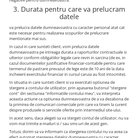
negative pentru dumneavoastra.
3. Durata pentru care va prelucram
datele
va prelucra datele dumneavoastra cu caracter personal atat cat
este necesar pentru realizarea scopurilor de prelucrare
mentionate mai sus.
In cazul in care sunteti client, vom prelucra datele
dumneavoastra pe intreaga durata a raporturilor contractuale si
ulterior conform obligatiilor legale care revin in sarcina (de ex, in
cazul documentelor justificative financiar-contabile pentru care
termenul de pastrare prevazut de lege este de 10 ani de la data
incheierii exercitiului financiar in cursul caruia au fost intocmite).
In situatia in care sunteti client si va exercitati optiunea de
stergere a contului de utilizator, prin apasarea butonul "stergere
cont" din sectiunea "informatiile contului meu", va interpreta
aceasta actiune ca optiunea dumneavoastra de a va dezabona de
la primirea de comunicari comerciale prin care va tinem la curent
despre produsele si serviciile oferite prin intermediul site-ului.
In acest sens, daca alegeti sa va stergeti contul de utilizator, nu va
vom mai trimite e-mailuri si / sau sms-uri de acest gen.
Totusi, dorim sa va informam ca stergerea contului nu va avea ca
efect automat stergerea datelor dumneavoastra cu caracter