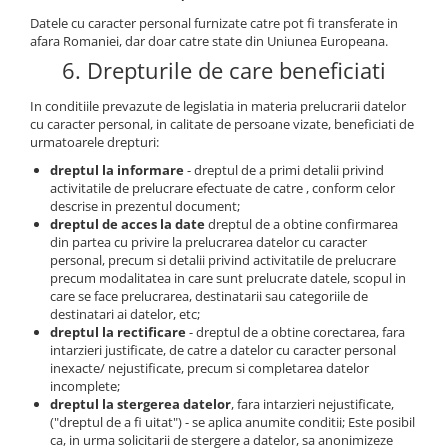
Datele cu caracter personal furnizate catre pot fi transferate in
afara Romaniei, dar doar catre state din Uniunea Europeana.
6. Drepturile de care beneficiati
In conditiile prevazute de legislatia in materia prelucrarii datelor
cu caracter personal, in calitate de persoane vizate, beneficiati de
urmatoarele drepturi:
dreptul la informare
- dreptul de a primi detalii privind
activitatile de prelucrare efectuate de catre , conform celor
descrise in prezentul document;
dreptul de acces la date
dreptul de a obtine confirmarea
din partea cu privire la prelucrarea datelor cu caracter
personal, precum si detalii privind activitatile de prelucrare
precum modalitatea in care sunt prelucrate datele, scopul in
care se face prelucrarea, destinatarii sau categoriile de
destinatari ai datelor, etc;
dreptul la rectificare
- dreptul de a obtine corectarea, fara
intarzieri justificate, de catre a datelor cu caracter personal
inexacte/ nejustificate, precum si completarea datelor
incomplete;
dreptul la stergerea datelor
, fara intarzieri nejustificate,
("dreptul de a fi uitat") - se aplica anumite conditii; Este posibil
ca, in urma solicitarii de stergere a datelor, sa anonimizeze