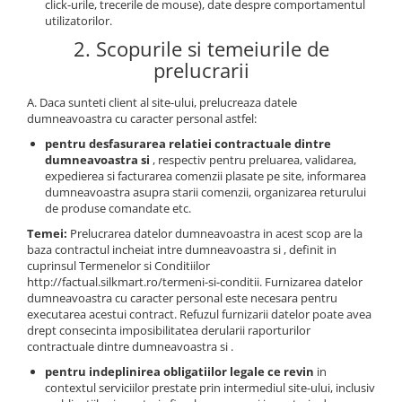
click-urile, trecerile de mouse), date despre comportamentul
Tricouri biciclisti
utilizatorilor.
Tricouri biciclisti MTB
2. Scopurile si temeiurile de
Tricouri biciclisti BMX
prelucrarii
Tricouri biciclisti downhill
A. Daca sunteti client al site-ului, prelucreaza datele
Tricouri skateboard
dumneavoastra cu caracter personal astfel:
Tricouri sport/fitness
pentru desfasurarea relatiei contractuale dintre
dumneavoastra si
, respectiv pentru preluarea, validarea,
Tricouri fitness/sala de forta
expedierea si facturarea comenzii plasate pe site, informarea
Tricouri yoga
dumneavoastra asupra starii comenzii, organizarea returului
de produse comandate etc.
Temei:
Prelucrarea datelor dumneavoastra in acest scop are la
baza contractul incheiat intre dumneavoastra si , definit in
cuprinsul Termenelor si Conditiilor
http://factual.silkmart.ro/termeni-si-conditii. Furnizarea datelor
dumneavoastra cu caracter personal este necesara pentru
executarea acestui contract. Refuzul furnizarii datelor poate avea
drept consecinta imposibilitatea derularii raporturilor
contractuale dintre dumneavoastra si .
pentru indeplinirea obligatiilor legale ce revin
in
contextul serviciilor prestate prin intermediul site-ului, inclusiv