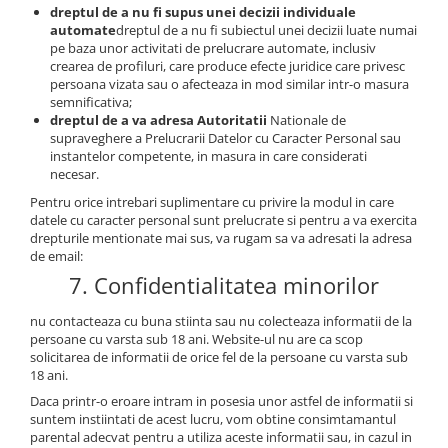
dreptul de a nu fi supus unei decizii individuale
automate
dreptul de a nu fi subiectul unei decizii luate numai
pe baza unor activitati de prelucrare automate, inclusiv
crearea de profiluri, care produce efecte juridice care privesc
persoana vizata sau o afecteaza in mod similar intr-o masura
semnificativa;
dreptul de a va adresa Autoritatii
Nationale de
supraveghere a Prelucrarii Datelor cu Caracter Personal sau
instantelor competente, in masura in care considerati
necesar.
Pentru orice intrebari suplimentare cu privire la modul in care
datele cu caracter personal sunt prelucrate si pentru a va exercita
drepturile mentionate mai sus, va rugam sa va adresati la adresa
de email:
7. Confidentialitatea minorilor
nu contacteaza cu buna stiinta sau nu colecteaza informatii de la
persoane cu varsta sub 18 ani. Website-ul nu are ca scop
solicitarea de informatii de orice fel de la persoane cu varsta sub
18 ani.
Daca printr-o eroare intram in posesia unor astfel de informatii si
suntem instiintati de acest lucru, vom obtine consimtamantul
parental adecvat pentru a utiliza aceste informatii sau, in cazul in