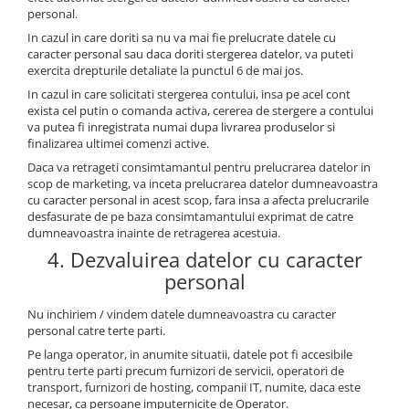
personal.
In cazul in care doriti sa nu va mai fie prelucrate datele cu
caracter personal sau daca doriti stergerea datelor, va puteti
exercita drepturile detaliate la punctul 6 de mai jos.
In cazul in care solicitati stergerea contului, insa pe acel cont
exista cel putin o comanda activa, cererea de stergere a contului
va putea fi inregistrata numai dupa livrarea produselor si
finalizarea ultimei comenzi active.
Daca va retrageti consimtamantul pentru prelucrarea datelor in
scop de marketing, va inceta prelucrarea datelor dumneavoastra
cu caracter personal in acest scop, fara insa a afecta prelucrarile
desfasurate de pe baza consimtamantului exprimat de catre
dumneavoastra inainte de retragerea acestuia.
4. Dezvaluirea datelor cu caracter
personal
Nu inchiriem / vindem datele dumneavoastra cu caracter
personal catre terte parti.
Pe langa operator, in anumite situatii, datele pot fi accesibile
pentru terte parti precum furnizori de servicii, operatori de
transport, furnizori de hosting, companii IT, numite, daca este
necesar, ca persoane imputernicite de Operator.