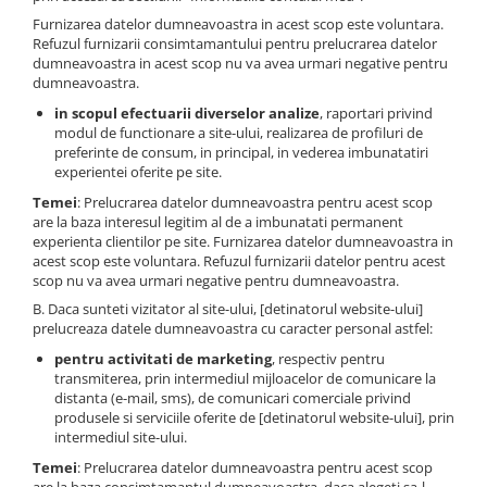
Furnizarea datelor dumneavoastra in acest scop este voluntara.
Refuzul furnizarii consimtamantului pentru prelucrarea datelor
dumneavoastra in acest scop nu va avea urmari negative pentru
dumneavoastra.
in scopul efectuarii diverselor analize
, raportari privind
modul de functionare a site-ului, realizarea de profiluri de
preferinte de consum, in principal, in vederea imbunatatiri
experientei oferite pe site.
Temei
: Prelucrarea datelor dumneavoastra pentru acest scop
are la baza interesul legitim al de a imbunatati permanent
experienta clientilor pe site. Furnizarea datelor dumneavoastra in
acest scop este voluntara. Refuzul furnizarii datelor pentru acest
scop nu va avea urmari negative pentru dumneavoastra.
B. Daca sunteti vizitator al site-ului, [detinatorul website-ului]
prelucreaza datele dumneavoastra cu caracter personal astfel:
pentru activitati de marketing
, respectiv pentru
transmiterea, prin intermediul mijloacelor de comunicare la
distanta (e-mail, sms), de comunicari comerciale privind
produsele si serviciile oferite de [detinatorul website-ului], prin
intermediul site-ului.
Temei
: Prelucrarea datelor dumneavoastra pentru acest scop