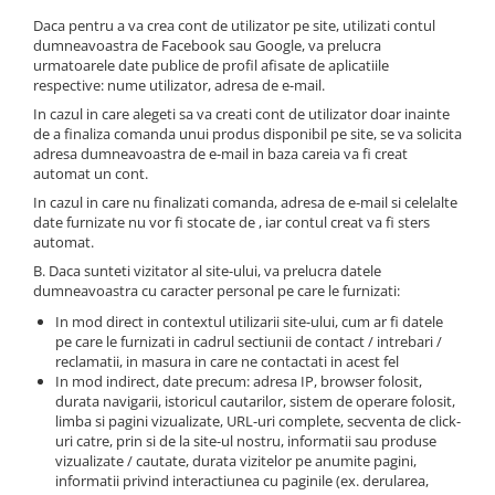
Tricouri music is life
Daca pentru a va crea cont de utilizator pe site, utilizati contul
dumneavoastra de Facebook sau Google, va prelucra
Tricouri sporturi de iarna
urmatoarele date publice de profil afisate de aplicatiile
respective: nume utilizator, adresa de e-mail.
Tricouri snowboard
In cazul in care alegeti sa va creati cont de utilizator doar inainte
Tricouri ski
de a finaliza comanda unui produs disponibil pe site, se va solicita
Halloween
adresa dumneavoastra de e-mail in baza careia va fi creat
automat un cont.
Tricouri aniversare
In cazul in care nu finalizati comanda, adresa de e-mail si celelalte
Tricouri cadou 20 ani
date furnizate nu vor fi stocate de , iar contul creat va fi sters
automat.
Tricouri cadou 30 ani
B. Daca sunteti vizitator al site-ului, va prelucra datele
Tricouri cadou 40 ani
dumneavoastra cu caracter personal pe care le furnizati:
Tricouri cadou 50 ani
In mod direct in contextul utilizarii site-ului, cum ar fi datele
Tricouri cadou 60 ani
pe care le furnizati in cadrul sectiunii de contact / intrebari /
Tricouri motociclisti
reclamatii, in masura in care ne contactati in acest fel
In mod indirect, date precum: adresa IP, browser folosit,
Tricouri motociclisti
durata navigarii, istoricul cautarilor, sistem de operare folosit,
limba si pagini vizualizate, URL-uri complete, secventa de click-
Tricouri enduro
uri catre, prin si de la site-ul nostru, informatii sau produse
Tricouri offroad
vizualizate / cautate, durata vizitelor pe anumite pagini,
Tricouri biciclisti
informatii privind interactiunea cu paginile (ex. derularea,