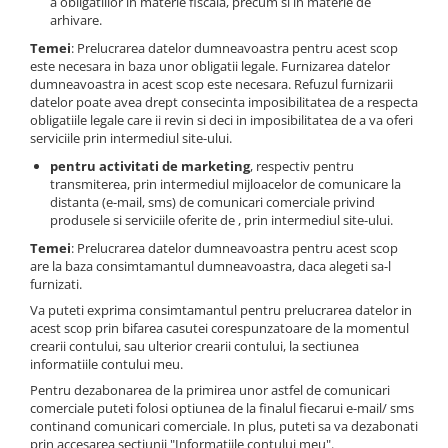
a obligatiilor in materie fiscala, precum si in materie de
arhivare.
Temei
: Prelucrarea datelor dumneavoastra pentru acest scop
este necesara in baza unor obligatii legale. Furnizarea datelor
dumneavoastra in acest scop este necesara. Refuzul furnizarii
datelor poate avea drept consecinta imposibilitatea de a respecta
obligatiile legale care ii revin si deci in imposibilitatea de a va oferi
serviciile prin intermediul site-ului.
pentru activitati de marketing
, respectiv pentru
transmiterea, prin intermediul mijloacelor de comunicare la
distanta (e-mail, sms) de comunicari comerciale privind
produsele si serviciile oferite de , prin intermediul site-ului.
Temei
: Prelucrarea datelor dumneavoastra pentru acest scop
are la baza consimtamantul dumneavoastra, daca alegeti sa-l
furnizati.
Va puteti exprima consimtamantul pentru prelucrarea datelor in
acest scop prin bifarea casutei corespunzatoare de la momentul
crearii contului, sau ulterior crearii contului, la sectiunea
informatiile contului meu.
Pentru dezabonarea de la primirea unor astfel de comunicari
comerciale puteti folosi optiunea de la finalul fiecarui e-mail/ sms
continand comunicari comerciale. In plus, puteti sa va dezabonati
prin accesarea sectiunii "Informatiile contului meu".