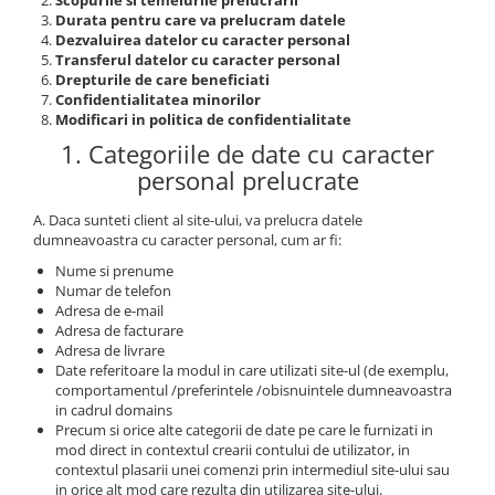
Scopurile si temeiurile prelucrarii
Zodia Fecioara
Tablouri PVC
Durata pentru care va prelucram datele
Zodia Gemeni
Dezvaluirea datelor cu caracter personal
Tablouri PVC copii
Transferul datelor cu caracter personal
Zodia Leu
Drepturile de care beneficiati
Zodia Pesti
Confidentialitatea minorilor
Modificari in politica de confidentialitate
Zodia Rac
1. Categoriile de date cu caracter
Zodia Taur
personal prelucrate
Zodia Scorpion
Zodia Varsator
A. Daca sunteti client al site-ului, va prelucra datele
Zodia Sagetator
dumneavoastra cu caracter personal, cum ar fi:
Tricou personalizat cu imaginea
Nume si prenume
sau textul tau
Numar de telefon
Adresa de e-mail
Tricouri familie
Adresa de facturare
Adresa de livrare
Tricouri mamici
Date referitoare la modul in care utilizati site-ul (de exemplu,
Tricouri tatici
comportamentul /preferintele /obisnuintele dumneavoastra
in cadrul domains
Tricouri drumetii
Precum si orice alte categorii de date pe care le furnizati in
Tricouri pescari
mod direct in contextul crearii contului de utilizator, in
contextul plasarii unei comenzi prin intermediul site-ului sau
Tricouri gameri
in orice alt mod care rezulta din utilizarea site-ului.