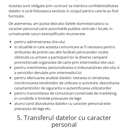
Acestea sunt obligate prin contract sa mentina confidentialitatea
datelor si sa le foloseasca exclusiv in scopul pentru care le-au fost
furnizate.
De asemenea, am putea dezvalui datele dumneavoastra cu
caracter personal catre autoritatile publice centrale / locale, in
urmatoarele cazuri exemplificativ enumerate:
pentru administrarea site-ului
in situatiile in care aceasta comunicare ar fi necesara pentru
atribuirea de premii sau alte facilitati persoanelor vizate,
obtinute ca urmare a participarii lor la diverse campanii
promotionale organizate de catre prin intermediul site-ului;
pentru mentinerea, personalizarea si imbunatatirea site-ului si
a serviciilor derulate prin intermediul lui
pentru efectuarea analizei datelor, testarea si cercetarea,
monitorizarea tendintelor de utilizare si activitate, dezvoltarea
caracteristicilor de siguranta si autentificarea utilizatorilor
pentru transmiterea de comunicari comerciale de marketing,
in conditiile si limitele prevazute de lege
atunci cand dezvaluirea datelor cu caracter personal este
prevazuta de lege etc.
5. Transferul datelor cu caracter
personal