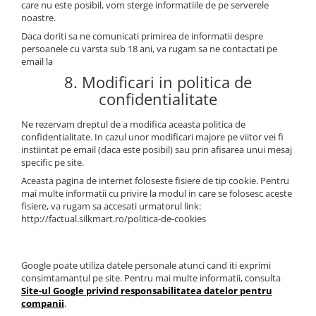
care nu este posibil, vom sterge informatiile de pe serverele
noastre.
Daca doriti sa ne comunicati primirea de informatii despre
persoanele cu varsta sub 18 ani, va rugam sa ne contactati pe
email la
8. Modificari in politica de
confidentialitate
Ne rezervam dreptul de a modifica aceasta politica de
confidentialitate. In cazul unor modificari majore pe viitor vei fi
instiintat pe email (daca este posibil) sau prin afisarea unui mesaj
specific pe site.
Aceasta pagina de internet foloseste fisiere de tip cookie. Pentru
mai multe informatii cu privire la modul in care se folosesc aceste
fisiere, va rugam sa accesati urmatorul link:
http://factual.silkmart.ro/politica-de-cookies
Google poate utiliza datele personale atunci cand iti exprimi
consimtamantul pe site. Pentru mai multe informatii, consulta
Site-ul Google privind responsabilitatea datelor pentru
companii
.