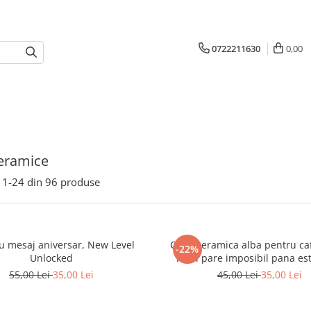
0722211630
0,00
eramice
1-
24
din
96
produse
u mesaj aniversar, New Level
Cana ceramica alba pentru caf
-22%
Unlocked
Totul pare imposibil pana es
55,00 Lei
35,00 Lei
45,00 Lei
35,00 Lei