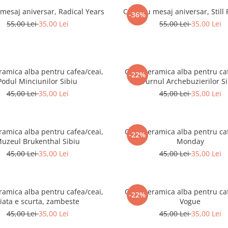
mesaj aniversar, Radical Years
Cana cu mesaj aniversar, Still
-36%
55,00 Lei
35,00 Lei
55,00 Lei
35,00 Lei
ramica alba pentru cafea/ceai,
Cana ceramica alba pentru caf
-22%
Podul Minciunilor Sibiu
Turnul Archebuzierilor S
45,00 Lei
35,00 Lei
45,00 Lei
35,00 Lei
ramica alba pentru cafea/ceai,
Cana ceramica alba pentru caf
-22%
uzeul Brukenthal Sibiu
Monday
45,00 Lei
35,00 Lei
45,00 Lei
35,00 Lei
ramica alba pentru cafea/ceai,
Cana ceramica alba pentru caf
-22%
iata e scurta, zambeste
Vogue
45,00 Lei
35,00 Lei
45,00 Lei
35,00 Lei