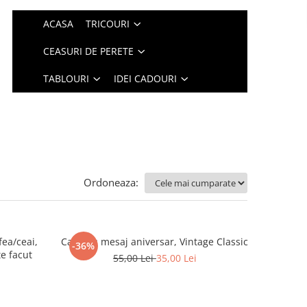
ACASA
TRICOURI
CEASURI DE PERETE
TABLOURI
IDEI CADOURI
Ordoneaza:
ea/ceai,
Cana cu mesaj aniversar, Vintage Classic
-36%
te facut
55,00 Lei
35,00 Lei