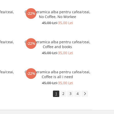
ea/ceai,
Cana ceramica alba pentru cafea/ceai,
-22%
No Coffee, No Workee
45,00 Lei
35,00 Lei
ea/ceai,
Cana ceramica alba pentru cafea/ceai,
-22%
Coffee and books
45,00 Lei
35,00 Lei
ea/ceai,
Cana ceramica alba pentru cafea/ceai,
-22%
Coffee is all i need
45,00 Lei
35,00 Lei
1
2
3
4