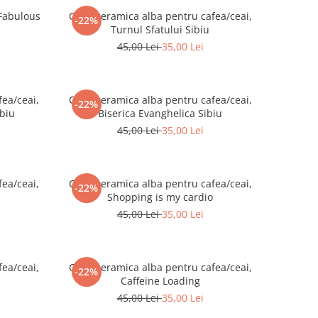
 Fabulous
Cana ceramica alba pentru cafea/ceai,
-22%
Turnul Sfatului Sibiu
45,00 Lei
35,00 Lei
ea/ceai,
Cana ceramica alba pentru cafea/ceai,
-22%
ibiu
Biserica Evanghelica Sibiu
45,00 Lei
35,00 Lei
ea/ceai,
Cana ceramica alba pentru cafea/ceai,
-22%
Shopping is my cardio
45,00 Lei
35,00 Lei
ea/ceai,
Cana ceramica alba pentru cafea/ceai,
-22%
Caffeine Loading
45,00 Lei
35,00 Lei