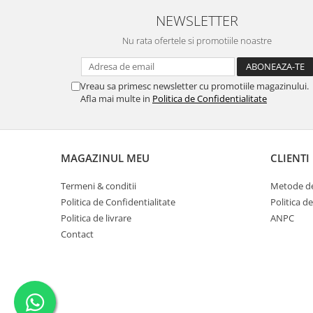
Tricouri biciclisti
NEWSLETTER
Tricouri biciclisti MTB
Nu rata ofertele si promotiile noastre
Tricouri biciclisti BMX
Tricouri biciclisti downhill
Tricouri skateboard
Vreau sa primesc newsletter cu promotiile magazinului.
Afla mai multe in
Politica de Confidentialitate
Tricouri sport/fitness
Tricouri fitness/sala de forta
Tricouri yoga
MAGAZINUL MEU
CLIENTI
Termeni & conditii
Metode de
Politica de Confidentialitate
Politica de
Politica de livrare
ANPC
Contact