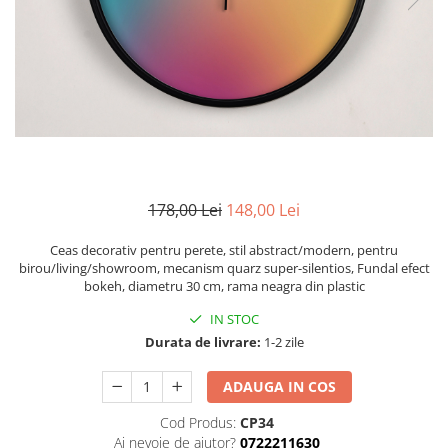
Zodia Fecioara
Tablouri PVC
Zodia Gemeni
Tablouri PVC copii
Zodia Leu
Zodia Pesti
Zodia Rac
Zodia Taur
Zodia Scorpion
Zodia Varsator
178,00 Lei
148,00 Lei
Zodia Sagetator
Tricou personalizat cu imaginea
Ceas decorativ pentru perete, stil abstract/modern, pentru
sau textul tau
birou/living/showroom, mecanism quarz super-silentios, Fundal efect
bokeh, diametru 30 cm, rama neagra din plastic
Tricouri familie
IN STOC
Tricouri mamici
Durata de livrare:
1-2 zile
Tricouri tatici
Tricouri drumetii
ADAUGA IN COS
Tricouri pescari
Cod Produs:
CP34
Tricouri gameri
Ai nevoie de ajutor?
0722211630