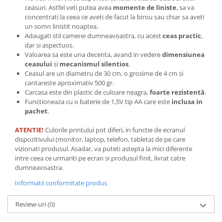
ceasuri. Astfel veti putea avea
momente de liniste
, sa va
Tricouri biciclisti
concentrati la ceea ce aveti de facut la birou sau chiar sa aveti
Tricouri biciclisti MTB
un somn linistit noaptea.
Tricouri biciclisti BMX
Adaugati stil camerei dumneavoastra, cu acest
ceas practic
,
dar si aspectuos.
Tricouri biciclisti downhill
Valoarea sa este una decenta, avand in vedere
dimensiunea
Tricouri skateboard
ceasului
si
mecanismul silentios
.
Ceasul are un diametru de 30 cm, o grosime de 4 cm si
Tricouri sport/fitness
cantareste aproximativ 500 gr.
Tricouri fitness/sala de forta
Carcasa este din plastic de culoare neagra,
foarte rezistentă
.
Functioneaza cu o baterie de 1,5V tip AA care este
inclusa in
Tricouri yoga
pachet
.
ATENTIE!
Culorile printului pot diferi, in functie de ecranul
dispozitivului (monitor, laptop, telefon, tableta) de pe care
vizionati produsul. Asadar, va puteti astepta la mici diferente
intre ceea ce urmariti pe ecran si produsul finit, livrat catre
dumneavoastra.
Informatii conformitate produs
Review-uri
(0)