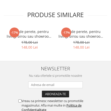
PRODUSE SIMILARE
Ceas de perete, pentru
Ceas de perete, pentru
-17%
-17%
living, birou sau showroom,
living, birou sau showroom,
Triunghiuri curcubeu
Fundal blurat in nuante de
178,00 Lei
178,00 Lei
violet
148,00 Lei
148,00 Lei
NEWSLETTER
Nu rata ofertele si promotiile noastre
Vreau sa primesc newsletter cu promotiile
magazinului. Afla mai multe in
Politica de
Confidentialitate