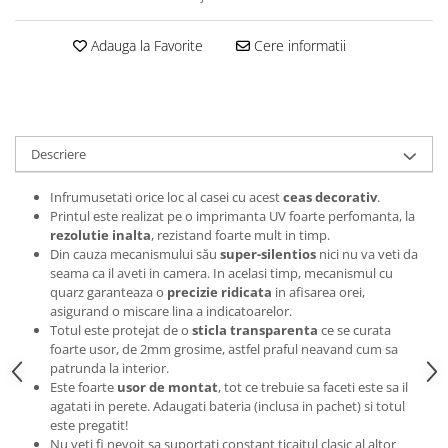
Tricouri music is life
Adauga la Favorite
Cere informatii
Tricouri sporturi de iarna
Tricouri snowboard
Tricouri ski
Halloween
Descriere
Tricouri aniversare
Tricouri cadou 20 ani
Infrumusetati orice loc al casei cu acest
ceas decorativ
.
Printul este realizat pe o imprimanta UV foarte perfomanta, la
Tricouri cadou 30 ani
rezolutie inalta
, rezistand foarte mult in timp.
Tricouri cadou 40 ani
Din cauza mecanismului său
super-silentios
nici nu va veti da
seama ca il aveti in camera. In acelasi timp, mecanismul cu
Tricouri cadou 50 ani
quarz garanteaza o
precizie ridicata
in afisarea orei,
Tricouri cadou 60 ani
asigurand o miscare lina a indicatoarelor.
Tricouri motociclisti
Totul este protejat de o
sticla transparenta
ce se curata
foarte usor, de 2mm grosime, astfel praful neavand cum sa
Tricouri motociclisti
patrunda la interior.
Tricouri enduro
Este foarte
usor de montat
, tot ce trebuie sa faceti este sa il
agatati in perete. Adaugati bateria (inclusa in pachet) si totul
Tricouri offroad
este pregatit!
Tricouri biciclisti
Nu veti fi nevoit sa suportati constant ticaitul clasic al altor