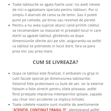
Toate tablourile se agata foarte usor: nu aveti nevoie
de nici o agatatoare speciala pentru tablouri. Pur si
simplu il atarnati de rama sa de lemn. Sau il puteti
pune pe comoda, pe birou sau rezemat de perete.
Pentru a nu avea suprize atunci cand primiti coletul,
va recomandam sa masurati in prealabil locul in care
doriti sa agatati tabloul, ghidandu-va dupa
dimensiunile oferite aici pe site, asigurandu-va astfel
ca tabloul se potriveste in locul dorit, fara sa para
prea mic sau prea mare.
CUM SE LIVREAZA?
Dupa ce tabloul este finalizat, il ambalam cu grija in
cutii facute special pe dimensiunea tablourilor,
folosind folie protectoare cu bule de aer, iar la exterior
folosim o folie stretch pentru zilele ploioase, astfel
fiind protejate impotriva intemperiilor (ploaie, zapada
sau chiar mici accidente ce implica lichide).
Toate coletele noastre sunt insotite de avertismente
”
ATENTIE, CONTINUT FRAGIL !!!
”, atentionand astfel