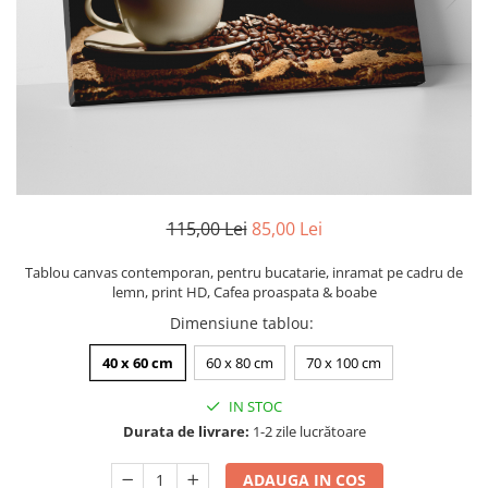
Zodia Fecioara
Tablouri PVC
Zodia Gemeni
Tablouri PVC copii
Zodia Leu
Zodia Pesti
Zodia Rac
Zodia Taur
Zodia Scorpion
Zodia Varsator
115,00 Lei
85,00 Lei
Zodia Sagetator
Tricou personalizat cu imaginea
Tablou canvas contemporan, pentru bucatarie, inramat pe cadru de
sau textul tau
lemn, print HD, Cafea proaspata & boabe
Tricouri familie
Dimensiune tablou
:
Tricouri mamici
40 x 60 cm
60 x 80 cm
70 x 100 cm
Tricouri tatici
IN STOC
Tricouri drumetii
Durata de livrare:
1-2 zile lucrătoare
Tricouri pescari
Tricouri gameri
ADAUGA IN COS