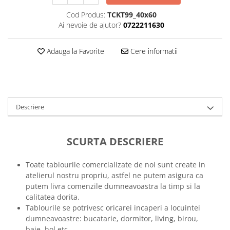
Tricouri music is life
Cod Produs:
TCKT99_40x60
Ai nevoie de ajutor?
0722211630
Tricouri sporturi de iarna
Tricouri snowboard
Adauga la Favorite
Cere informatii
Tricouri ski
Halloween
Tricouri aniversare
Tricouri cadou 20 ani
Descriere
Tricouri cadou 30 ani
Tricouri cadou 40 ani
SCURTA DESCRIERE
Tricouri cadou 50 ani
Tricouri cadou 60 ani
Toate tablourile comercializate de noi sunt create in
Tricouri motociclisti
atelierul nostru propriu, astfel ne putem asigura ca
Tricouri motociclisti
putem livra comenzile dumneavoastra la timp si la
Tricouri enduro
calitatea dorita.
Tablourile se potrivesc oricarei incaperi a locuintei
Tricouri offroad
dumneavoastre: bucatarie, dormitor, living, birou,
Tricouri biciclisti
baie, hol etc.