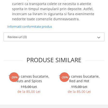
curierii ca transporta colete ce necesita o atentie
sporita in timpul manipularii prin depozite. Astfel,
incercam sa livram in siguranta si fara evenimente
nedorite toate comenzile dumneavoastra.
Informatii conformitate produs
Review-uri
(0)
PRODUSE SIMILARE
Tablou canvas bucatarie,
Tablou canvas bucatarie,
-26%
-26%
Nuts and Spices
Red and Hot
115,00 Lei
115,00 Lei
de la 85,00 Lei
de la 85,00 Lei