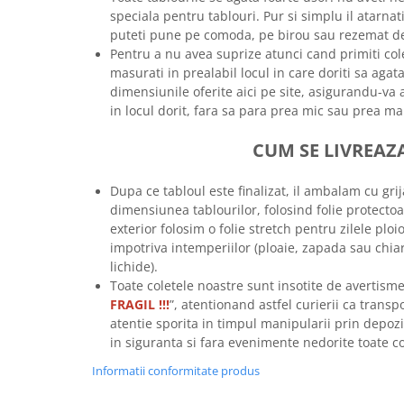
speciala pentru tablouri. Pur si simplu il atarna
Tricouri biciclisti
puteti pune pe comoda, pe birou sau rezemat de
Tricouri biciclisti MTB
Pentru a nu avea suprize atunci cand primiti co
Tricouri biciclisti BMX
masurati in prealabil locul in care doriti sa aga
Tricouri biciclisti downhill
dimensiunile oferite aici pe site, asigurandu-va a
Tricouri skateboard
in locul dorit, fara sa para prea mic sau prea ma
Tricouri sport/fitness
CUM SE LIVREAZ
Tricouri fitness/sala de forta
Tricouri yoga
Dupa ce tabloul este finalizat, il ambalam cu grij
dimensiunea tablourilor, folosind folie protectoa
exterior folosim o folie stretch pentru zilele ploio
impotriva intemperiilor (ploaie, zapada sau chia
lichide).
Toate coletele noastre sunt insotite de avertisme
FRAGIL !!!
”, atentionand astfel curierii ca transp
atentie sporita in timpul manipularii prin depozi
in siguranta si fara evenimente nedorite toate
Informatii conformitate produs