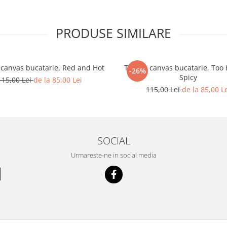
PRODUSE SIMILARE
 canvas bucatarie, Red and Hot
Tablou canvas bucatarie, Too
-26%
Spicy
115,00 Lei
de la 85,00 Lei
115,00 Lei
de la 85,00 L
SOCIAL
Urmareste-ne in social media