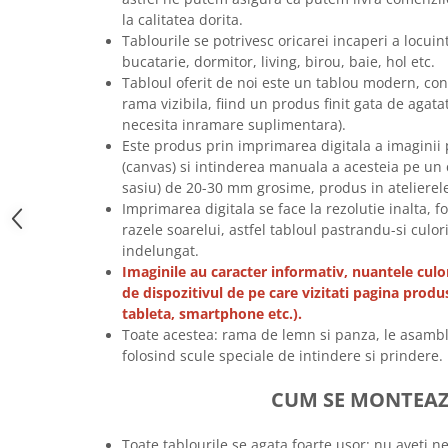
la calitatea dorita.
Tricouri music is life
Tablourile se potrivesc oricarei incaperi a locu
Tricouri sporturi de iarna
bucatarie, dormitor, living, birou, baie, hol etc.
Tricouri snowboard
Tabloul oferit de noi este un tablou modern, co
rama vizibila, fiind un produs finit gata de agata
Tricouri ski
necesita inramare suplimentara).
Halloween
Este produs prin imprimarea digitala a imaginii pe
Tricouri aniversare
(canvas) si intinderea manuala a acesteia pe un 
sasiu) de 20-30 mm grosime, produs in atelierel
Tricouri cadou 20 ani
Imprimarea digitala se face la rezolutie inalta, f
Tricouri cadou 30 ani
razele soarelui, astfel tabloul pastrandu-si culor
Tricouri cadou 40 ani
indelungat.
Imaginile au caracter informativ, nuantele culor
Tricouri cadou 50 ani
de dispozitivul de pe care vizitati pagina produ
Tricouri cadou 60 ani
tableta, smartphone etc.).
Tricouri motociclisti
Toate acestea: rama de lemn si panza, le asambl
folosind scule speciale de intindere si prindere.
Tricouri motociclisti
Tricouri enduro
CUM SE MONTEA
Tricouri offroad
Tricouri biciclisti
Toate tablourile se agata foarte usor: nu aveti n