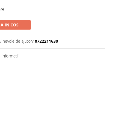
are
A IN COS
Ai nevoie de ajutor?
0722211630
informatii