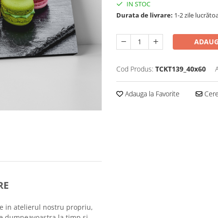
IN STOC
Durata de livrare:
1-2 zile lucrăto
ADAUG
Cod Produs:
TCKT139_40x60
Adauga la Favorite
Cere 
RE
e in atelierul nostru propriu,
le dumneavoastra la timp si