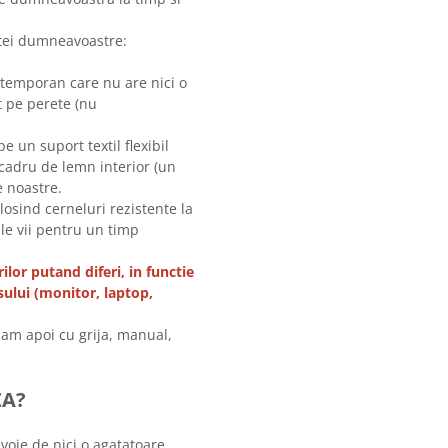
intei dumneavoastre:
ntemporan care nu are nici o
t pe perete (nu
 un suport textil flexibil
cadru de lemn interior (un
e noastre.
olosind cerneluri rezistente la
ile vii pentru un timp
ilor putand diferi, in functie
sului (monitor, laptop,
am apoi cu grija, manual,
ZA?
evoie de nici o agatatoare