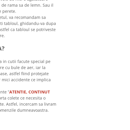
ti de rama sa de lemn. Sau il
 perete.
letul, va recomandam sa
tati tabloul, ghidandu-va dupa
stfel ca tabloul se potriveste
re.
A?
a in cutii facute special pe
re cu bule de aer, iar la
ase, astfel fiind protejate
r mici accidente ce implica
nte ”
ATENTIE, CONTINUT
orta colete ce necesita o
te. Astfel, incercam sa livram
 comenzile dumneavoastra.