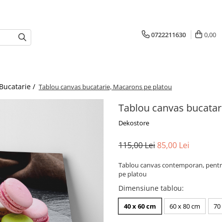
0722211630
0,00
Bucatarie /
Tablou canvas bucatarie, Macarons pe platou
Tablou canvas bucatar
Dekostore
115,00 Lei
85,00 Lei
Tablou canvas contemporan, pentru
pe platou
Dimensiune tablou
:
40 x 60 cm
60 x 80 cm
70