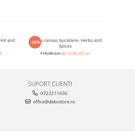
 Hot and
Tablou canvas bucatarie, Herbs and
Tablou ca
-26%
-26%
Spices
115
ei
115,00 Lei
de la 85,00 Lei
SUPORT CLIENTI
0722211630
office@dekostore.ro