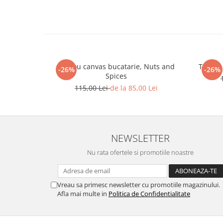
Tablou canvas bucatarie, Nuts and
Tablou
-26%
-26%
Spices
115,00 Lei
de la 85,00 Lei
NEWSLETTER
Nu rata ofertele si promotiile noastre
Vreau sa primesc newsletter cu promotiile magazinului.
Afla mai multe in
Politica de Confidentialitate