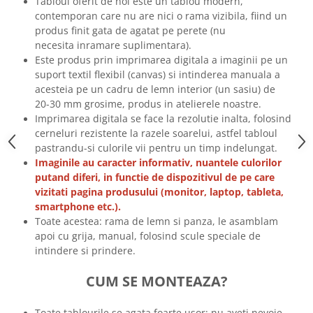
Tabloul oferit de noi este un tablou modern,
Tricouri biciclisti
contemporan care nu are nici o rama vizibila, fiind un
produs finit gata de agatat pe perete (nu
Tricouri biciclisti MTB
necesita inramare suplimentara).
Tricouri biciclisti BMX
Este produs prin imprimarea digitala a imaginii pe un
Tricouri biciclisti downhill
suport textil flexibil (canvas) si intinderea manuala a
Tricouri skateboard
acesteia pe un cadru de lemn interior (un sasiu) de
20-30 mm grosime, produs in atelierele noastre.
Tricouri sport/fitness
Imprimarea digitala se face la rezolutie inalta, folosind
Tricouri fitness/sala de forta
cerneluri rezistente la razele soarelui, astfel tabloul
Tricouri yoga
pastrandu-si culorile vii pentru un timp indelungat.
Imaginile au caracter informativ, nuantele culorilor
putand diferi, in functie de dispozitivul de pe care
vizitati pagina produsului (monitor, laptop, tableta,
smartphone etc.).
Toate acestea: rama de lemn si panza, le asamblam
apoi cu grija, manual, folosind scule speciale de
intindere si prindere.
CUM SE MONTEAZA?
Toate tablourile se agata foarte usor: nu aveti nevoie