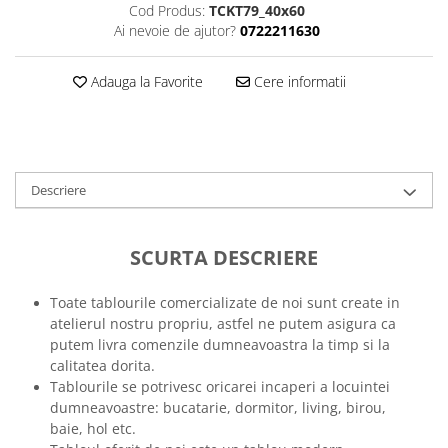
Cod Produs:
TCKT79_40x60
Tricouri music is life
Ai nevoie de ajutor?
0722211630
Tricouri sporturi de iarna
Adauga la Favorite
Cere informatii
Tricouri snowboard
Tricouri ski
Halloween
Tricouri aniversare
Descriere
Tricouri cadou 20 ani
Tricouri cadou 30 ani
Tricouri cadou 40 ani
SCURTA DESCRIERE
Tricouri cadou 50 ani
Tricouri cadou 60 ani
Toate tablourile comercializate de noi sunt create in
atelierul nostru propriu, astfel ne putem asigura ca
Tricouri motociclisti
putem livra comenzile dumneavoastra la timp si la
Tricouri motociclisti
calitatea dorita.
Tricouri enduro
Tablourile se potrivesc oricarei incaperi a locuintei
dumneavoastre: bucatarie, dormitor, living, birou,
Tricouri offroad
baie, hol etc.
Tricouri biciclisti