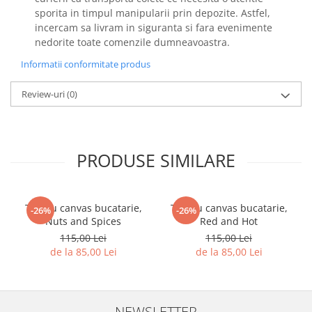
sporita in timpul manipularii prin depozite. Astfel,
incercam sa livram in siguranta si fara evenimente
nedorite toate comenzile dumneavoastra.
Informatii conformitate produs
Review-uri
(0)
PRODUSE SIMILARE
Tablou canvas bucatarie,
Tablou canvas bucatarie,
-26%
-26%
Nuts and Spices
Red and Hot
115,00 Lei
115,00 Lei
de la 85,00 Lei
de la 85,00 Lei
NEWSLETTER