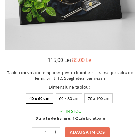
Zodia Fecioara
Tablouri PVC
Zodia Gemeni
Tablouri PVC copii
Zodia Leu
Zodia Pesti
Zodia Rac
Zodia Taur
Zodia Scorpion
Zodia Varsator
115,00 Lei
85,00 Lei
Zodia Sagetator
Tablou canvas contemporan, pentru bucatarie, inramat pe cadru de
Tricou personalizat cu imaginea
lemn, print HD, Spaghete si parmezan
sau textul tau
Dimensiune tablou
:
Tricouri familie
40 x 60 cm
60 x 80 cm
70 x 100 cm
Tricouri mamici
Tricouri tatici
IN STOC
Tricouri drumetii
Durata de livrare:
1-2 zile lucrătoare
Tricouri pescari
ADAUGA IN COS
Tricouri gameri