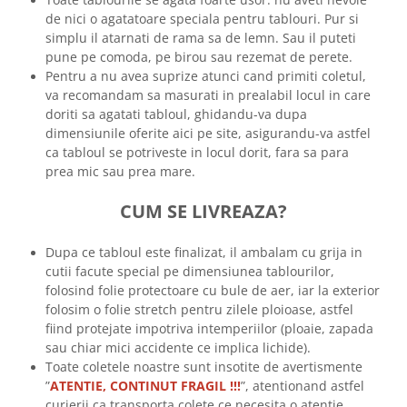
de nici o agatatoare speciala pentru tablouri. Pur si
simplu il atarnati de rama sa de lemn. Sau il puteti
pune pe comoda, pe birou sau rezemat de perete.
Pentru a nu avea suprize atunci cand primiti coletul,
va recomandam sa masurati in prealabil locul in care
doriti sa agatati tabloul, ghidandu-va dupa
dimensiunile oferite aici pe site, asigurandu-va astfel
ca tabloul se potriveste in locul dorit, fara sa para
prea mic sau prea mare.
CUM SE LIVREAZA?
Dupa ce tabloul este finalizat, il ambalam cu grija in
cutii facute special pe dimensiunea tablourilor,
folosind folie protectoare cu bule de aer, iar la exterior
folosim o folie stretch pentru zilele ploioase, astfel
fiind protejate impotriva intemperiilor (ploaie, zapada
sau chiar mici accidente ce implica lichide).
Toate coletele noastre sunt insotite de avertismente
”
ATENTIE, CONTINUT FRAGIL !!!
”, atentionand astfel
curierii ca transporta colete ce necesita o atentie