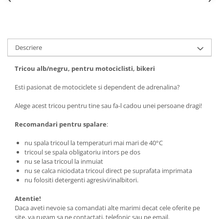
Tricouri biciclisti
Tricouri biciclisti MTB
Tricouri biciclisti BMX
Tricouri biciclisti downhill
Descriere
Tricouri skateboard
Tricou alb/negru, pentru motociclisti, bikeri
Tricouri sport/fitness
Esti pasionat de motociclete si dependent de adrenalina?
Tricouri fitness/sala de forta
Tricouri yoga
Alege acest tricou pentru tine sau fa-l cadou unei persoane dragi!
Recomandari pentru spalare
:
nu spala tricoul la temperaturi mai mari de 40°C
tricoul se spala obligatoriu intors pe dos
nu se lasa tricoul la inmuiat
nu se calca niciodata tricoul direct pe suprafata imprimata
nu folositi detergenti agresivi/inalbitori.
Atentie!
Daca aveti nevoie sa comandati alte marimi decat cele oferite pe
site, va rugam sa ne contactati, telefonic sau pe email.