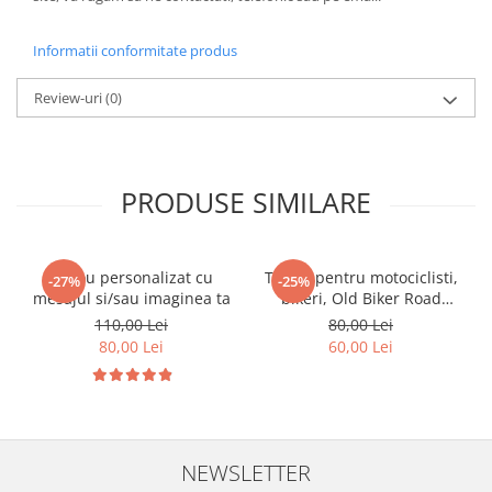
Informatii conformitate produs
Review-uri
(0)
PRODUSE SIMILARE
Tricou personalizat cu
Tricou pentru motociclisti,
-27%
-25%
mesajul si/sau imaginea ta
bikeri, Old Biker Road
Tester
110,00 Lei
80,00 Lei
80,00 Lei
60,00 Lei
NEWSLETTER