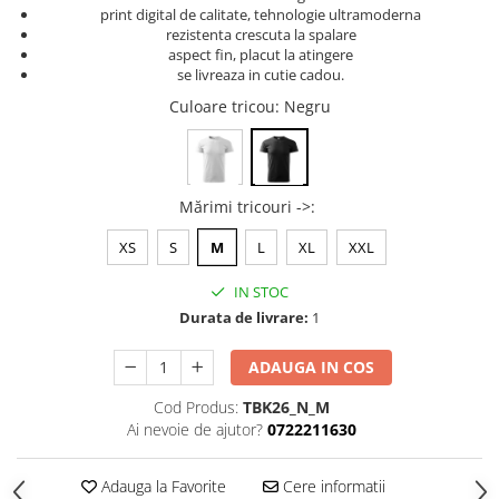
print digital de calitate, tehnologie ultramoderna
Tricouri music is life
rezistenta crescuta la spalare
aspect fin, placut la atingere
Tricouri sporturi de iarna
se livreaza in cutie cadou.
Tricouri snowboard
Culoare tricou
: Negru
Tricouri ski
Halloween
Tricouri aniversare
Mărimi tricouri ->
:
Tricouri cadou 20 ani
Tricouri cadou 30 ani
XS
S
M
L
XL
XXL
Tricouri cadou 40 ani
IN STOC
Tricouri cadou 50 ani
Durata de livrare:
1
Tricouri cadou 60 ani
Tricouri motociclisti
ADAUGA IN COS
Tricouri motociclisti
Cod Produs:
TBK26_N_M
Tricouri enduro
Ai nevoie de ajutor?
0722211630
Tricouri offroad
Tricouri biciclisti
Adauga la Favorite
Cere informatii