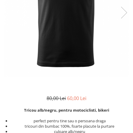
Zodia Fecioara
Tablouri PVC
Zodia Gemeni
Tablouri PVC copii
Zodia Leu
Zodia Pesti
Zodia Rac
Zodia Taur
Zodia Scorpion
Zodia Varsator
Zodia Sagetator
Tricou personalizat cu imaginea
sau textul tau
Tricouri familie
Tricouri mamici
80,00 Lei
60,00 Lei
Tricouri tatici
Tricou alb/negru, pentru motociclisti, bikeri
Tricouri drumetii
Tricouri pescari
perfect pentru tine sau o persoana draga
tricouri din bumbac 100%, foarte placute la purtare
Tricouri gameri
culoare alb/negru