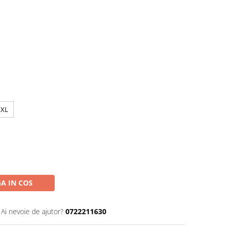
XXL
:
A IN COS
Ai nevoie de ajutor?
0722211630