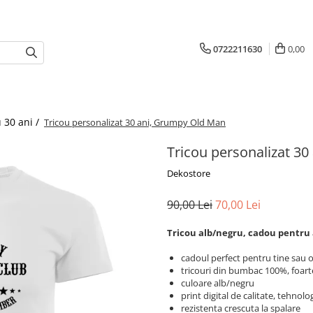
0722211630
0,00
 30 ani /
Tricou personalizat 30 ani, Grumpy Old Man
Tricou personalizat 3
Dekostore
90,00 Lei
70,00 Lei
Tricou alb/negru, cadou pentru 
cadoul perfect pentru tine sau 
tricouri din bumbac 100%, foart
culoare alb/negru
print digital de calitate, tehno
rezistenta crescuta la spalare