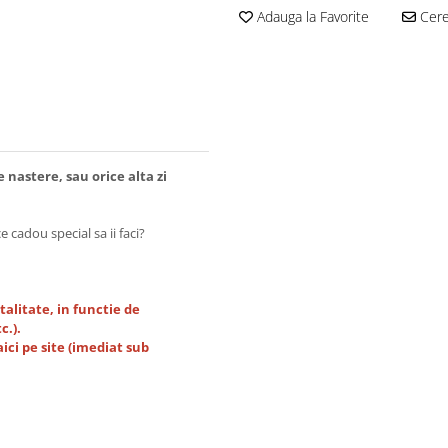
Adauga la Favorite
Cere 
 nastere, sau orice alta zi
 cadou special sa ii faci?
talitate, in functie de
c.).
ici pe site (imediat sub