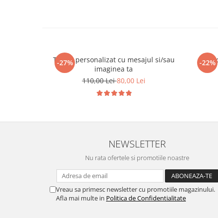
Tricou personalizat cu mesajul si/sau
Tric
-27%
-22%
imaginea ta
110,00 Lei
80,00 Lei
NEWSLETTER
Nu rata ofertele si promotiile noastre
Vreau sa primesc newsletter cu promotiile magazinului.
Afla mai multe in
Politica de Confidentialitate