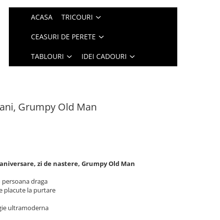
ACASA
TRICOURI
CEASURI DE PERETE
TABLOURI
IDEI CADOURI
0 ani, Grumpy Old Man
aniversare, zi de nastere, Grumpy Old Man
o persoana draga
e placute la purtare
logie ultramoderna