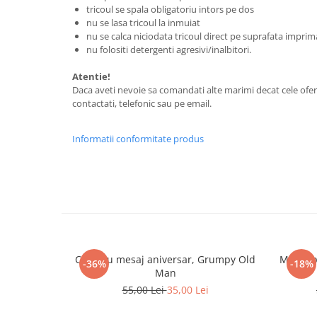
tricoul se spala obligatoriu intors pe dos
Tricouri biciclisti
nu se lasa tricoul la inmuiat
Tricouri biciclisti MTB
nu se calca niciodata tricoul direct pe suprafata imprim
Tricouri biciclisti BMX
nu folositi detergenti agresivi/inalbitori.
Tricouri biciclisti downhill
Atentie!
Tricouri skateboard
Daca aveti nevoie sa comandati alte marimi decat cele ofer
contactati, telefonic sau pe email.
Tricouri sport/fitness
Tricouri fitness/sala de forta
Informatii conformitate produs
Tricouri yoga
Cana cu mesaj aniversar, Grumpy Old
Mousepa
-36%
-18%
Man
55,00 Lei
35,00 Lei