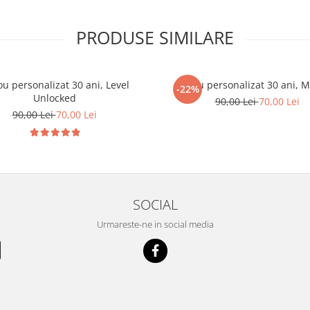
PRODUSE SIMILARE
ou personalizat 30 ani, Level
Tricou personalizat 30 ani, 
-22%
Unlocked
90,00 Lei
70,00 Lei
90,00 Lei
70,00 Lei
SOCIAL
Urmareste-ne in social media