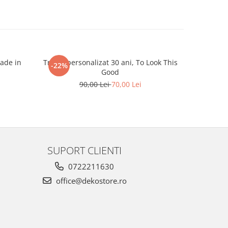
Made in
Tricou personalizat 30 ani, To Look This
Tricou p
-22%
-22%
Good
90,00 Lei
70,00 Lei
SUPORT CLIENTI
0722211630
office@dekostore.ro