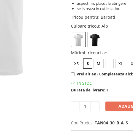
aspect fin, placut la atingere
se livreaza in cutie cadou.
Tricou pentru
:
Barbati
Culoare tricou
: Alb
Mărimi tricouri ->
:
XS
S
M
L
XL
Vrei alt an? Completeaza aici
IN STOC
Durata de livrare:
1
ADAUG
Cod Produs:
TAN04_30_B_A_S