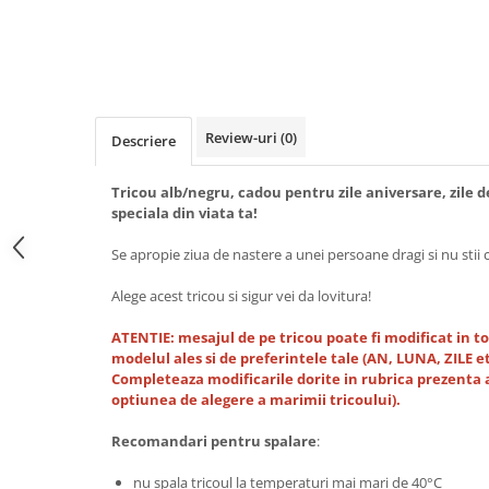
Tricouri music is life
Tricouri sporturi de iarna
Tricouri snowboard
Tricouri ski
Review-uri
(0)
Descriere
Halloween
Tricouri aniversare
Tricou alb/negru, cadou pentru zile aniversare, zile de
speciala din viata ta!
Tricouri cadou 20 ani
Tricouri cadou 30 ani
Se apropie ziua de nastere a unei persoane dragi si nu stii ce
Tricouri cadou 40 ani
Alege acest tricou si sigur vei da lovitura!
Tricouri cadou 50 ani
Tricouri cadou 60 ani
ATENTIE: mesajul de pe tricou poate fi modificat in to
Tricouri motociclisti
modelul ales si de preferintele tale (AN, LUNA, ZILE et
Completeaza modificarile dorite in rubrica prezenta a
Tricouri motociclisti
optiunea de alegere a marimii tricoului).
Tricouri enduro
Recomandari pentru spalare
:
Tricouri offroad
Tricouri biciclisti
nu spala tricoul la temperaturi mai mari de 40°C