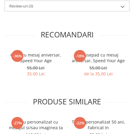
Review-uri
(0)
RECOMANDARI
Cana cu mesaj aniversar,
Mousepad cu mesaj
-36%
-18%
Speed Your Age
aniversar, Speed Your Age
55,00 Lei
55,00 Lei
35,00 Lei
de la 35,00 Lei
PRODUSE SIMILARE
Tricou personalizat cu
Tricou personalizat 50 ani,
-27%
-22%
mesajul si/sau imaginea ta
Fabricat In