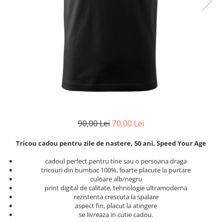
Zodia Fecioara
Tablouri PVC
Zodia Gemeni
Tablouri PVC copii
Zodia Leu
Zodia Pesti
Zodia Rac
Zodia Taur
Zodia Scorpion
Zodia Varsator
Zodia Sagetator
Tricou personalizat cu imaginea
90,00 Lei
70,00 Lei
sau textul tau
Tricou cadou pentru zile de nastere, 50 ani, Speed Your Age
Tricouri familie
Tricouri mamici
cadoul perfect pentru tine sau o persoana draga
tricouri din bumbac 100%, foarte placute la purtare
Tricouri tatici
culoare alb/negru
Tricouri drumetii
print digital de calitate, tehnologie ultramoderna
rezistenta crescuta la spalare
Tricouri pescari
aspect fin, placut la atingere
se livreaza in cutie cadou.
Tricouri gameri