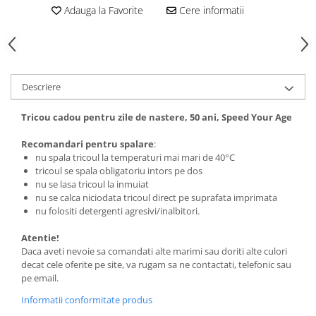
Adauga la Favorite
Cere informatii
Tricouri biciclisti
Tricouri biciclisti MTB
Tricouri biciclisti BMX
Tricouri biciclisti downhill
Tricouri skateboard
Descriere
Tricouri sport/fitness
Tricou cadou pentru zile de nastere, 50 ani, Speed Your Age
Tricouri fitness/sala de forta
Recomandari pentru spalare
:
Tricouri yoga
nu spala tricoul la temperaturi mai mari de 40°C
tricoul se spala obligatoriu intors pe dos
nu se lasa tricoul la inmuiat
nu se calca niciodata tricoul direct pe suprafata imprimata
nu folositi detergenti agresivi/inalbitori.
Atentie!
Daca aveti nevoie sa comandati alte marimi sau doriti alte culori
decat cele oferite pe site, va rugam sa ne contactati, telefonic sau
pe email.
Informatii conformitate produs