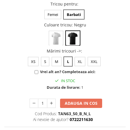
Tricou pentru
:
Tricouri music is life
Femei
Barbati
Tricouri sporturi de iarna
Tricouri snowboard
Culoare tricou
: Negru
Tricouri ski
Halloween
Tricouri aniversare
Mărimi tricouri ->
:
Tricouri cadou 20 ani
XS
S
M
L
XL
XXL
Tricouri cadou 30 ani
Vrei alt an? Completeaza aici:
Tricouri cadou 40 ani
Tricouri cadou 50 ani
IN STOC
Tricouri cadou 60 ani
Durata de livrare:
1
Tricouri motociclisti
ADAUGA IN COS
Tricouri motociclisti
Tricouri enduro
Cod Produs:
TAN63_50_B_N_L
Tricouri offroad
Ai nevoie de ajutor?
0722211630
Tricouri biciclisti