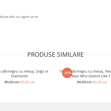
ite pe site, va rugam sa ne
PRODUSE SIMILARE
u alb/negru cu mesaj, Dogs or
Tricou alb/negru cu mesaj, Nev
-25%
Diamonds
a Man Who Doesnt Like C
80,00 Lei
60,00 Lei
80,00 Lei
60,00 Lei