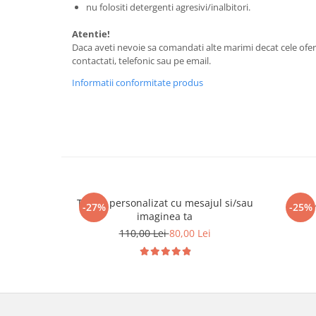
nu folositi detergenti agresivi/inalbitori.
Tricouri biciclisti
Tricouri biciclisti MTB
Atentie!
Daca aveti nevoie sa comandati alte marimi decat cele ofer
Tricouri biciclisti BMX
contactati, telefonic sau pe email.
Tricouri biciclisti downhill
Informatii conformitate produs
Tricouri skateboard
Tricouri sport/fitness
Tricouri fitness/sala de forta
Tricouri yoga
Tricou personalizat cu mesajul si/sau
Trico
-27%
-25%
imaginea ta
110,00 Lei
80,00 Lei