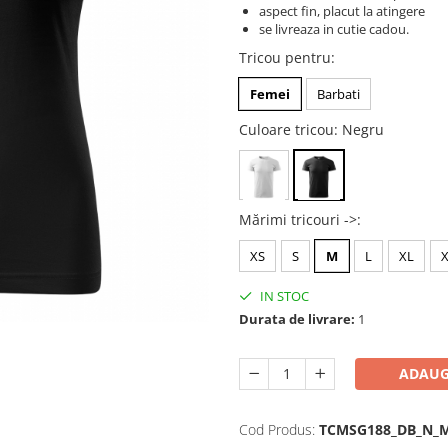
aspect fin, placut la atingere
se livreaza in cutie cadou.
Tricou pentru
:
Femei
Barbati
Culoare tricou
: Negru
Mărimi tricouri ->
:
XS
S
M
L
XL
IN STOC
Durata de livrare:
1
ADAUG
Cod Produs:
TCMSG188_DB_N_