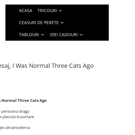
ACASA
TRICOURI
CEASURI DE PERETE
TABLOURI
IDEI CADOURI
esaj, I Was Normal Three Cats Ago
s Normal Three Cats Ago
o persoana draga
e placute la purtare
logie ultramoderna