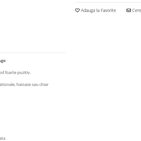
Adauga la Favorite
Cere 
Ago
od foarte pozitiv.
ationale, haioase sau chiar
ata