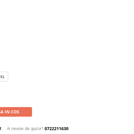
XXL
A IN COS
M
Ai nevoie de ajutor?
0722211630