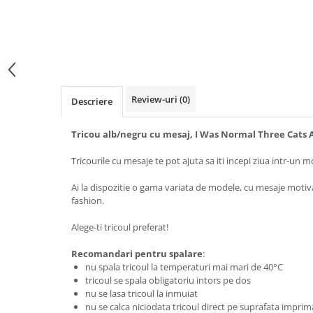
Tricouri music is life
Tricouri sporturi de iarna
Tricouri snowboard
Tricouri ski
Halloween
Review-uri
(0)
Descriere
Tricouri aniversare
Tricou alb/negru cu mesaj, I Was Normal Three Cats 
Tricouri cadou 20 ani
Tricouri cadou 30 ani
Tricourile cu mesaje te pot ajuta sa iti incepi ziua intr-un m
Tricouri cadou 40 ani
Ai la dispozitie o gama variata de modele, cu mesaje motiv
Tricouri cadou 50 ani
fashion.
Tricouri cadou 60 ani
Alege-ti tricoul preferat!
Tricouri motociclisti
Tricouri motociclisti
Recomandari pentru spalare
:
nu spala tricoul la temperaturi mai mari de 40°C
Tricouri enduro
tricoul se spala obligatoriu intors pe dos
Tricouri offroad
nu se lasa tricoul la inmuiat
Tricouri biciclisti
nu se calca niciodata tricoul direct pe suprafata imprim