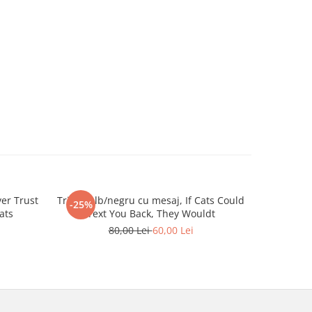
er Trust
Tricou alb/negru cu mesaj, If Cats Could
Tricou 
-25%
-25%
ats
Text You Back, They Wouldt
80,00 Lei
60,00 Lei