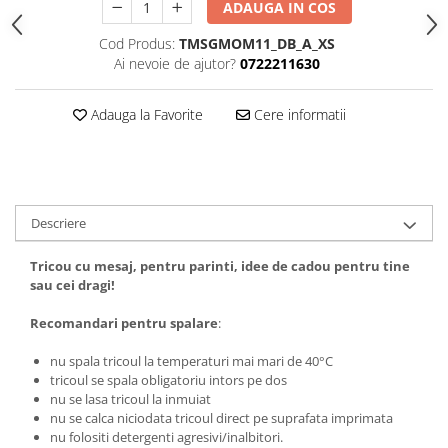
ADAUGA IN COS
Tricouri biciclisti
Cod Produs:
TMSGMOM11_DB_A_XS
Tricouri biciclisti MTB
Ai nevoie de ajutor?
0722211630
Tricouri biciclisti BMX
Tricouri biciclisti downhill
Adauga la Favorite
Cere informatii
Tricouri skateboard
Tricouri sport/fitness
Tricouri fitness/sala de forta
Tricouri yoga
Descriere
Tricou cu mesaj, pentru parinti, idee de cadou pentru tine
sau cei dragi!
Recomandari pentru spalare
:
nu spala tricoul la temperaturi mai mari de 40°C
tricoul se spala obligatoriu intors pe dos
nu se lasa tricoul la inmuiat
nu se calca niciodata tricoul direct pe suprafata imprimata
nu folositi detergenti agresivi/inalbitori.