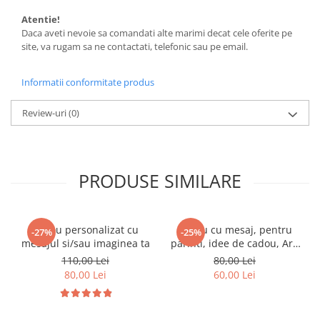
Atentie!
Daca aveti nevoie sa comandati alte marimi decat cele oferite pe
site, va rugam sa ne contactati, telefonic sau pe email.
Informatii conformitate produs
Review-uri
(0)
PRODUSE SIMILARE
Tricou personalizat cu
Tricou cu mesaj, pentru
-27%
-25%
mesajul si/sau imaginea ta
parinti, idee de cadou, Are
They 18 Yet
110,00 Lei
80,00 Lei
80,00 Lei
60,00 Lei