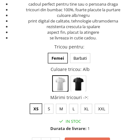
cadoul perfect pentru tine sau o persoana draga
Tricouri music is life
tricouri din bumbac 100%, foarte placute la purtare
culoare alb/negru
Tricouri sporturi de iarna
print digital de calitate, tehnologie ultramoderna
Tricouri snowboard
rezistenta crescuta la spalare
aspect fin, placut la atingere
Tricouri ski
se livreaza in cutie cadou.
Halloween
Tricou pentru
:
Tricouri aniversare
Femei
Barbati
Tricouri cadou 20 ani
Culoare tricou
: Alb
Tricouri cadou 30 ani
Tricouri cadou 40 ani
Tricouri cadou 50 ani
Tricouri cadou 60 ani
Mărimi tricouri ->
:
Tricouri motociclisti
XS
S
M
L
XL
XXL
Tricouri motociclisti
Tricouri enduro
IN STOC
Tricouri offroad
Durata de livrare:
1
Tricouri biciclisti