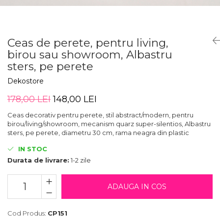
Zodia Fecioara
Tablouri PVC
Zodia Gemeni
Tablouri PVC copii
Zodia Leu
Ceas de perete, pentru living,
Zodia Pesti
birou sau showroom, Albastru
Zodia Rac
sters, pe perete
Zodia Taur
Zodia Scorpion
Dekostore
Zodia Varsator
178,00 LEI
148,00 LEI
Zodia Sagetator
Ceas decorativ pentru perete, stil abstract/modern, pentru
Tricou personalizat cu imaginea
birou/living/showroom, mecanism quarz super-silentios, Albastru
sau textul tau
sters, pe perete, diametru 30 cm, rama neagra din plastic
Tricouri familie
IN STOC
Tricouri mamici
Durata de livrare:
1-2 zile
Tricouri tatici
Tricouri drumetii
ADAUGA IN COS
Tricouri pescari
Cod Produs:
CP151
Tricouri gameri