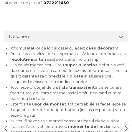
Ai nevoie de ajutor?
0722211630
Tricouri music is life
Tricouri sporturi de iarna
Tricouri snowboard
Tricouri ski
Descriere
Halloween
Infrumusetati orice loc al casei cu acest
ceas decorativ
.
Tricouri aniversare
Printul este realizat pe o imprimanta UV foarte perfomanta, la
Tricouri cadou 20 ani
rezolutie inalta
, rezistand foarte mult in timp.
Din cauza mecanismului său
super-silentios
nici nu va veti
Tricouri cadou 30 ani
da seama ca il aveti in camera. In acelasi timp, mecanismul cu
Tricouri cadou 40 ani
quarz garanteaza o
precizie ridicata
in afisarea orei,
Tricouri cadou 50 ani
asigurand o miscare lina a indicatoarelor.
Totul este protejat de o
sticla transparenta
ce se curata
Tricouri cadou 60 ani
foarte usor, de 2mm grosime, astfel praful neavand cum sa
Tricouri motociclisti
patrunda la interior.
Este foarte
usor de montat
, tot ce trebuie sa faceti este sa
Tricouri motociclisti
il agatati in perete. Adaugati bateria (inclusa in pachet) si totul
Tricouri enduro
este pregatit!
Tricouri offroad
Nu veti fi nevoit sa suportati constant ticaitul clasic al altor
ceasuri. Astfel veti putea avea
momente de liniste
, sa va
Tricouri biciclisti