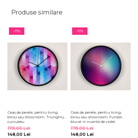
Produse similare
-17%
-17%
Ceas de perete, pentru living,
Ceas de perete, pentru living,
Ce
birou sau showroom, Triunghiuri
birou sau showroom, Fundal
bi
curcubeu
blurat in nuante de violet
mu
178,00 Lei
178,00 Lei
1
148,00 Lei
148,00 Lei
1