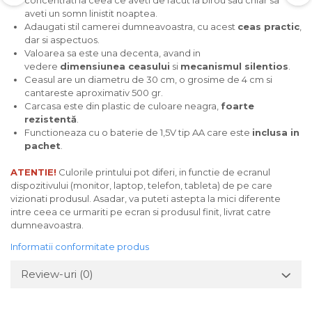
concentrati la ceea ce aveti de facut la birou sau chiar sa
Tricouri biciclisti
aveti un somn linistit noaptea.
Adaugati stil camerei dumneavoastra, cu acest
ceas practic
,
Tricouri biciclisti MTB
dar si aspectuos.
Tricouri biciclisti BMX
Valoarea sa este una decenta, avand in
vedere
dimensiunea ceasului
si
mecanismul silentios
.
Tricouri biciclisti downhill
Ceasul are un diametru de 30 cm, o grosime de 4 cm si
Tricouri skateboard
cantareste aproximativ 500 gr.
Carcasa este din plastic de culoare neagra,
foarte
Tricouri sport/fitness
rezistentă
.
Tricouri fitness/sala de forta
Functioneaza cu o baterie de 1,5V tip AA care este
inclusa in
pachet
.
Tricouri yoga
ATENTIE!
Culorile printului pot diferi, in functie de ecranul
dispozitivului (monitor, laptop, telefon, tableta) de pe care
vizionati produsul. Asadar, va puteti astepta la mici diferente
intre ceea ce urmariti pe ecran si produsul finit, livrat catre
dumneavoastra.
Informatii conformitate produs
Review-uri
(0)