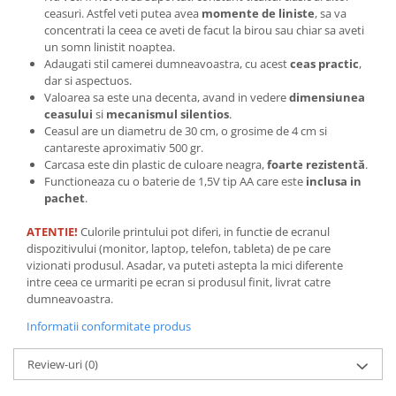
ceasuri. Astfel veti putea avea
momente de liniste
, sa va
Tricouri biciclisti
concentrati la ceea ce aveti de facut la birou sau chiar sa aveti
Tricouri biciclisti MTB
un somn linistit noaptea.
Tricouri biciclisti BMX
Adaugati stil camerei dumneavoastra, cu acest
ceas practic
,
dar si aspectuos.
Tricouri biciclisti downhill
Valoarea sa este una decenta, avand in vedere
dimensiunea
Tricouri skateboard
ceasului
si
mecanismul silentios
.
Ceasul are un diametru de 30 cm, o grosime de 4 cm si
Tricouri sport/fitness
cantareste aproximativ 500 gr.
Tricouri fitness/sala de forta
Carcasa este din plastic de culoare neagra,
foarte rezistentă
.
Functioneaza cu o baterie de 1,5V tip AA care este
inclusa in
Tricouri yoga
pachet
.
ATENTIE!
Culorile printului pot diferi, in functie de ecranul
dispozitivului (monitor, laptop, telefon, tableta) de pe care
vizionati produsul. Asadar, va puteti astepta la mici diferente
intre ceea ce urmariti pe ecran si produsul finit, livrat catre
dumneavoastra.
Informatii conformitate produs
Review-uri
(0)