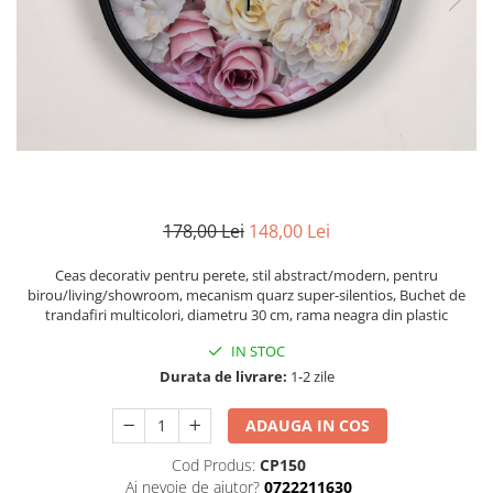
Zodia Fecioara
Tablouri PVC
Zodia Gemeni
Tablouri PVC copii
Zodia Leu
Zodia Pesti
Zodia Rac
Zodia Taur
Zodia Scorpion
Zodia Varsator
178,00 Lei
148,00 Lei
Zodia Sagetator
Tricou personalizat cu imaginea
Ceas decorativ pentru perete, stil abstract/modern, pentru
sau textul tau
birou/living/showroom, mecanism quarz super-silentios, Buchet de
trandafiri multicolori, diametru 30 cm, rama neagra din plastic
Tricouri familie
IN STOC
Tricouri mamici
Durata de livrare:
1-2 zile
Tricouri tatici
Tricouri drumetii
ADAUGA IN COS
Tricouri pescari
Cod Produs:
CP150
Tricouri gameri
Ai nevoie de ajutor?
0722211630