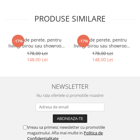
PRODUSE SIMILARE
Ceas de perete, pentru
Ceas de perete, pentru
-17%
-17%
living, birou sau showroom,
living, birou sau showroom,
Triunghiuri curcubeu
Fundal blurat in nuante de
178,00 Lei
178,00 Lei
violet
148,00 Lei
148,00 Lei
NEWSLETTER
Nu rata ofertele si promotiile noastre
Vreau sa primesc newsletter cu promotiile
magazinului. Afla mai multe in
Politica de
Confidentialitate