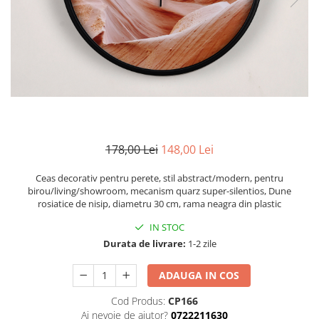
Zodia Fecioara
Tablouri PVC
Zodia Gemeni
Tablouri PVC copii
Zodia Leu
Zodia Pesti
Zodia Rac
Zodia Taur
Zodia Scorpion
Zodia Varsator
178,00 Lei
148,00 Lei
Zodia Sagetator
Tricou personalizat cu imaginea
Ceas decorativ pentru perete, stil abstract/modern, pentru
sau textul tau
birou/living/showroom, mecanism quarz super-silentios, Dune
rosiatice de nisip, diametru 30 cm, rama neagra din plastic
Tricouri familie
IN STOC
Tricouri mamici
Durata de livrare:
1-2 zile
Tricouri tatici
Tricouri drumetii
ADAUGA IN COS
Tricouri pescari
Cod Produs:
CP166
Tricouri gameri
Ai nevoie de ajutor?
0722211630