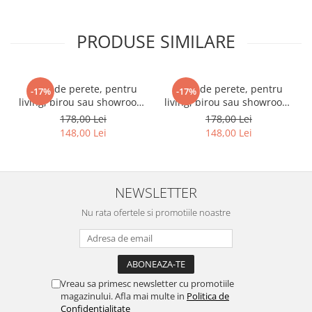
PRODUSE SIMILARE
Ceas de perete, pentru
Ceas de perete, pentru
-17%
-17%
living, birou sau showroom,
living, birou sau showroom,
Triunghiuri curcubeu
Fundal blurat in nuante de
178,00 Lei
178,00 Lei
violet
148,00 Lei
148,00 Lei
NEWSLETTER
Nu rata ofertele si promotiile noastre
Vreau sa primesc newsletter cu promotiile
magazinului. Afla mai multe in
Politica de
Confidentialitate