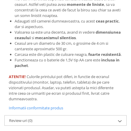
ceasuri. Astfel veti putea avea
momente de liniste
, sa va
Tricouri biciclisti
concentrati la ceea ce aveti de facut la birou sau chiar sa aveti
Tricouri biciclisti MTB
un somn linistit noaptea.
Tricouri biciclisti BMX
Adaugati stil camerei dumneavoastra, cu acest
ceas practic
,
dar si aspectuos.
Tricouri biciclisti downhill
Valoarea sa este una decenta, avand in vedere
dimensiunea
Tricouri skateboard
ceasului
si
mecanismul silentios
.
Ceasul are un diametru de 30 cm, o grosime de 4 cm si
Tricouri sport/fitness
cantareste aproximativ 500 gr.
Tricouri fitness/sala de forta
Carcasa este din plastic de culoare neagra,
foarte rezistentă
.
Functioneaza cu o baterie de 1,5V tip AA care este
inclusa in
Tricouri yoga
pachet
.
ATENTIE!
Culorile printului pot diferi, in functie de ecranul
dispozitivului (monitor, laptop, telefon, tableta) de pe care
vizionati produsul. Asadar, va puteti astepta la mici diferente
intre ceea ce urmariti pe ecran si produsul finit, livrat catre
dumneavoastra.
Informatii conformitate produs
Review-uri
(0)