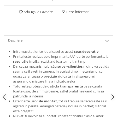
Tricouri music is life
Adauga la Favorite
Cere informatii
Tricouri sporturi de iarna
Tricouri snowboard
Tricouri ski
Halloween
Descriere
Tricouri aniversare
Tricouri cadou 20 ani
Infrumusetati orice loc al casei cu acest
ceas decorativ
.
Printul este realizat pe o imprimanta UV foarte perfomanta, la
Tricouri cadou 30 ani
rezolutie inalta
, rezistand foarte mult in timp.
Tricouri cadou 40 ani
Din cauza mecanismului său
super-silentios
nici nu va veti da
seama ca il aveti in camera. In acelasi timp, mecanismul cu
Tricouri cadou 50 ani
quarz garanteaza o
precizie ridicata
in afisarea orei,
Tricouri cadou 60 ani
asigurand o miscare lina a indicatoarelor.
Tricouri motociclisti
Totul este protejat de o
sticla transparenta
ce se curata
foarte usor, de 2mm grosime, astfel praful neavand cum sa
Tricouri motociclisti
patrunda la interior.
Tricouri enduro
Este foarte
usor de montat
, tot ce trebuie sa faceti este sa il
agatati in perete. Adaugati bateria (inclusa in pachet) si totul
Tricouri offroad
este pregatit!
Tricouri biciclisti
Nu veti fi nevoit sa suportati constant ticaitul clasic al altor