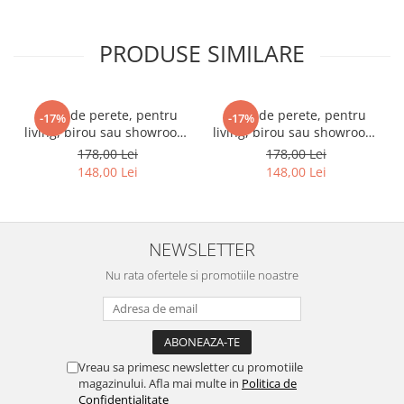
PRODUSE SIMILARE
Ceas de perete, pentru
Ceas de perete, pentru
-17%
-17%
living, birou sau showroom,
living, birou sau showroom,
Triunghiuri curcubeu
Fundal blurat in nuante de
178,00 Lei
178,00 Lei
violet
148,00 Lei
148,00 Lei
NEWSLETTER
Nu rata ofertele si promotiile noastre
Vreau sa primesc newsletter cu promotiile
magazinului. Afla mai multe in
Politica de
Confidentialitate