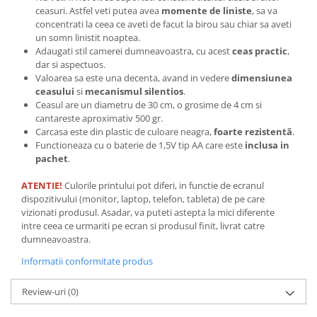
ceasuri. Astfel veti putea avea
momente de liniste
, sa va
Tricouri biciclisti
concentrati la ceea ce aveti de facut la birou sau chiar sa aveti
Tricouri biciclisti MTB
un somn linistit noaptea.
Tricouri biciclisti BMX
Adaugati stil camerei dumneavoastra, cu acest
ceas practic
,
dar si aspectuos.
Tricouri biciclisti downhill
Valoarea sa este una decenta, avand in vedere
dimensiunea
Tricouri skateboard
ceasului
si
mecanismul silentios
.
Ceasul are un diametru de 30 cm, o grosime de 4 cm si
Tricouri sport/fitness
cantareste aproximativ 500 gr.
Tricouri fitness/sala de forta
Carcasa este din plastic de culoare neagra,
foarte rezistentă
.
Functioneaza cu o baterie de 1,5V tip AA care este
inclusa in
Tricouri yoga
pachet
.
ATENTIE!
Culorile printului pot diferi, in functie de ecranul
dispozitivului (monitor, laptop, telefon, tableta) de pe care
vizionati produsul. Asadar, va puteti astepta la mici diferente
intre ceea ce urmariti pe ecran si produsul finit, livrat catre
dumneavoastra.
Informatii conformitate produs
Review-uri
(0)