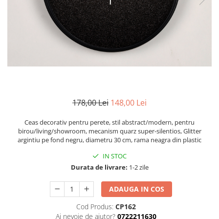
Zodia Fecioara
Tablouri PVC
Zodia Gemeni
Tablouri PVC copii
Zodia Leu
Zodia Pesti
Zodia Rac
Zodia Taur
Zodia Scorpion
Zodia Varsator
178,00 Lei
148,00 Lei
Zodia Sagetator
Tricou personalizat cu imaginea
Ceas decorativ pentru perete, stil abstract/modern, pentru
sau textul tau
birou/living/showroom, mecanism quarz super-silentios, Glitter
argintiu pe fond negru, diametru 30 cm, rama neagra din plastic
Tricouri familie
IN STOC
Tricouri mamici
Durata de livrare:
1-2 zile
Tricouri tatici
Tricouri drumetii
ADAUGA IN COS
Tricouri pescari
Cod Produs:
CP162
Tricouri gameri
Ai nevoie de ajutor?
0722211630