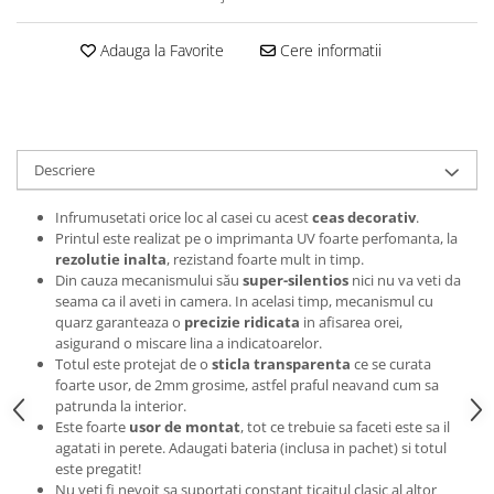
Tricouri music is life
Adauga la Favorite
Cere informatii
Tricouri sporturi de iarna
Tricouri snowboard
Tricouri ski
Halloween
Descriere
Tricouri aniversare
Tricouri cadou 20 ani
Infrumusetati orice loc al casei cu acest
ceas decorativ
.
Printul este realizat pe o imprimanta UV foarte perfomanta, la
Tricouri cadou 30 ani
rezolutie inalta
, rezistand foarte mult in timp.
Tricouri cadou 40 ani
Din cauza mecanismului său
super-silentios
nici nu va veti da
seama ca il aveti in camera. In acelasi timp, mecanismul cu
Tricouri cadou 50 ani
quarz garanteaza o
precizie ridicata
in afisarea orei,
Tricouri cadou 60 ani
asigurand o miscare lina a indicatoarelor.
Tricouri motociclisti
Totul este protejat de o
sticla transparenta
ce se curata
foarte usor, de 2mm grosime, astfel praful neavand cum sa
Tricouri motociclisti
patrunda la interior.
Tricouri enduro
Este foarte
usor de montat
, tot ce trebuie sa faceti este sa il
agatati in perete. Adaugati bateria (inclusa in pachet) si totul
Tricouri offroad
este pregatit!
Tricouri biciclisti
Nu veti fi nevoit sa suportati constant ticaitul clasic al altor