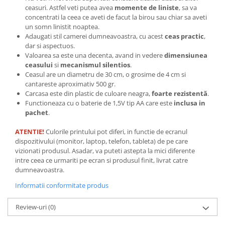
ceasuri. Astfel veti putea avea
momente de liniste
, sa va
Tricouri biciclisti
concentrati la ceea ce aveti de facut la birou sau chiar sa aveti
Tricouri biciclisti MTB
un somn linistit noaptea.
Tricouri biciclisti BMX
Adaugati stil camerei dumneavoastra, cu acest
ceas practic
,
dar si aspectuos.
Tricouri biciclisti downhill
Valoarea sa este una decenta, avand in vedere
dimensiunea
Tricouri skateboard
ceasului
si
mecanismul silentios
.
Ceasul are un diametru de 30 cm, o grosime de 4 cm si
Tricouri sport/fitness
cantareste aproximativ 500 gr.
Tricouri fitness/sala de forta
Carcasa este din plastic de culoare neagra,
foarte rezistentă
.
Functioneaza cu o baterie de 1,5V tip AA care este
inclusa in
Tricouri yoga
pachet
.
ATENTIE!
Culorile printului pot diferi, in functie de ecranul
dispozitivului (monitor, laptop, telefon, tableta) de pe care
vizionati produsul. Asadar, va puteti astepta la mici diferente
intre ceea ce urmariti pe ecran si produsul finit, livrat catre
dumneavoastra.
Informatii conformitate produs
Review-uri
(0)