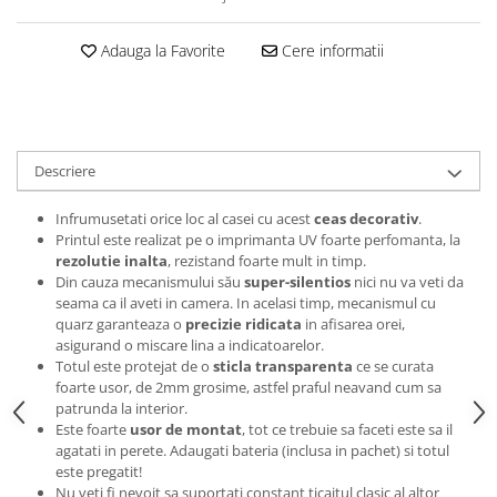
Tricouri music is life
Adauga la Favorite
Cere informatii
Tricouri sporturi de iarna
Tricouri snowboard
Tricouri ski
Halloween
Descriere
Tricouri aniversare
Tricouri cadou 20 ani
Infrumusetati orice loc al casei cu acest
ceas decorativ
.
Printul este realizat pe o imprimanta UV foarte perfomanta, la
Tricouri cadou 30 ani
rezolutie inalta
, rezistand foarte mult in timp.
Tricouri cadou 40 ani
Din cauza mecanismului său
super-silentios
nici nu va veti da
seama ca il aveti in camera. In acelasi timp, mecanismul cu
Tricouri cadou 50 ani
quarz garanteaza o
precizie ridicata
in afisarea orei,
Tricouri cadou 60 ani
asigurand o miscare lina a indicatoarelor.
Tricouri motociclisti
Totul este protejat de o
sticla transparenta
ce se curata
foarte usor, de 2mm grosime, astfel praful neavand cum sa
Tricouri motociclisti
patrunda la interior.
Tricouri enduro
Este foarte
usor de montat
, tot ce trebuie sa faceti este sa il
agatati in perete. Adaugati bateria (inclusa in pachet) si totul
Tricouri offroad
este pregatit!
Tricouri biciclisti
Nu veti fi nevoit sa suportati constant ticaitul clasic al altor