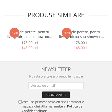
PRODUSE SIMILARE
Ceas de perete, pentru
Ceas de perete, pentru
-17%
-17%
living, birou sau showroom,
living, birou sau showroom,
Triunghiuri curcubeu
Fundal blurat in nuante de
178,00 Lei
178,00 Lei
violet
148,00 Lei
148,00 Lei
NEWSLETTER
Nu rata ofertele si promotiile noastre
Vreau sa primesc newsletter cu promotiile
magazinului. Afla mai multe in
Politica de
Confidentialitate