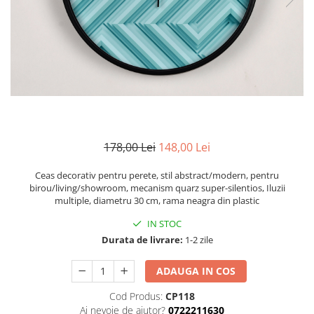
Zodia Fecioara
Tablouri PVC
Zodia Gemeni
Tablouri PVC copii
Zodia Leu
Zodia Pesti
Zodia Rac
Zodia Taur
Zodia Scorpion
Zodia Varsator
178,00 Lei
148,00 Lei
Zodia Sagetator
Tricou personalizat cu imaginea
Ceas decorativ pentru perete, stil abstract/modern, pentru
sau textul tau
birou/living/showroom, mecanism quarz super-silentios, Iluzii
multiple, diametru 30 cm, rama neagra din plastic
Tricouri familie
IN STOC
Tricouri mamici
Durata de livrare:
1-2 zile
Tricouri tatici
Tricouri drumetii
ADAUGA IN COS
Tricouri pescari
Cod Produs:
CP118
Tricouri gameri
Ai nevoie de ajutor?
0722211630