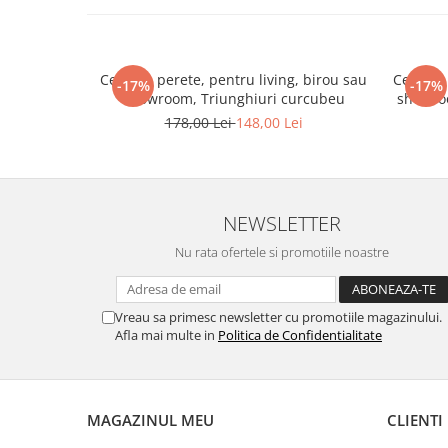
Tricouri biciclisti
Tricouri biciclisti MTB
Tricouri biciclisti BMX
Ceas de perete, pentru living, birou sau
Ceas de 
-17%
-17%
Tricouri biciclisti downhill
showroom, Triunghiuri curcubeu
showroo
Tricouri skateboard
178,00 Lei
148,00 Lei
Tricouri sport/fitness
Tricouri fitness/sala de forta
Tricouri yoga
NEWSLETTER
Nu rata ofertele si promotiile noastre
Vreau sa primesc newsletter cu promotiile magazinului.
Afla mai multe in
Politica de Confidentialitate
MAGAZINUL MEU
CLIENTI