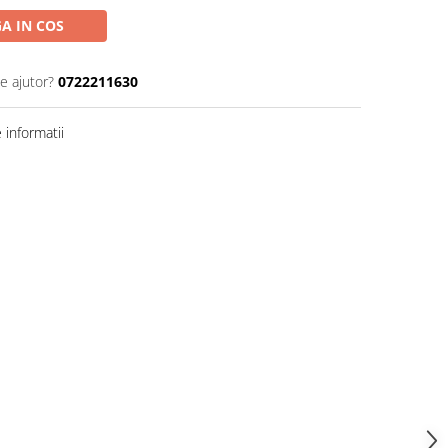
A IN COS
e ajutor?
0722211630
informatii