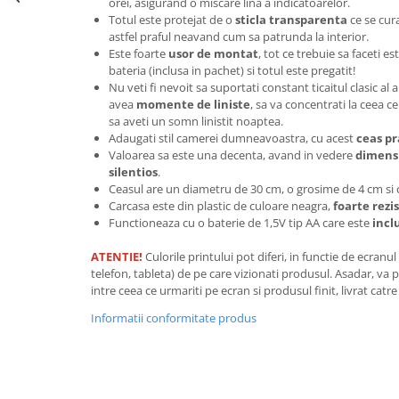
orei, asigurand o miscare lina a indicatoarelor.
Tricouri music is life
Totul este protejat de o
sticla transparenta
ce se cur
astfel praful neavand cum sa patrunda la interior.
Tricouri sporturi de iarna
Este foarte
usor de montat
, tot ce trebuie sa faceti es
bateria (inclusa in pachet) si totul este pregatit!
Tricouri snowboard
Nu veti fi nevoit sa suportati constant ticaitul clasic al a
Tricouri ski
avea
momente de liniste
, sa va concentrati la ceea ce
Halloween
sa aveti un somn linistit noaptea.
Adaugati stil camerei dumneavoastra, cu acest
ceas pr
Tricouri aniversare
Valoarea sa este una decenta, avand in vedere
dimens
silentios
.
Tricouri cadou 20 ani
Ceasul are un diametru de 30 cm, o grosime de 4 cm si 
Tricouri cadou 30 ani
Carcasa este din plastic de culoare neagra,
foarte rezi
Tricouri cadou 40 ani
Functioneaza cu o baterie de 1,5V tip AA care este
incl
Tricouri cadou 50 ani
ATENTIE!
Culorile printului pot diferi, in functie de ecranu
Tricouri cadou 60 ani
telefon, tableta) de pe care vizionati produsul. Asadar, va p
Tricouri motociclisti
intre ceea ce urmariti pe ecran si produsul finit, livrat ca
Tricouri motociclisti
Informatii conformitate produs
Tricouri enduro
Tricouri offroad
Tricouri biciclisti