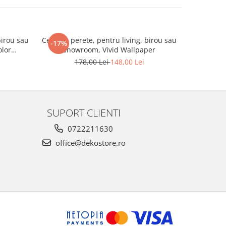
birou sau
Ceas de perete, pentru living, birou sau
Ceas de pe
-17%
-17%
lor
showroom, Vivid Wallpaper
showro
178,00 Lei
148,00 Lei
1
SUPORT CLIENTI
0722211630
office@dekostore.ro