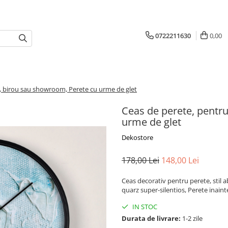
0722211630
0,00
g, birou sau showroom, Perete cu urme de glet
Ceas de perete, pentru
urme de glet
Dekostore
178,00 Lei
148,00 Lei
Ceas decorativ pentru perete, stil
quarz super-silentios, Perete inain
IN STOC
Durata de livrare:
1-2 zile