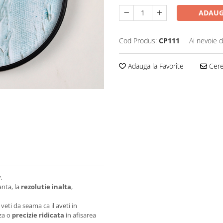
ADAUG
Cod Produs:
CP111
Ai nevoie d
Adauga la Favorite
Cere 
v
.
anta, la
rezolutie inalta
,
 veti da seama ca il aveti in
za o
precizie ridicata
in afisarea