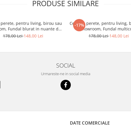
PRODUSE SIMILARE
perete, pentru living, birou sau
Ceas de perete, pentru living, 
-17%
m, Fundal blurat in nuante de
showroom, Fundal multico
violet
triunghiular
178,00 Lei
148,00 Lei
178,00 Lei
148,00 Lei
SOCIAL
Urmareste-ne in social media
DATE COMERCIALE