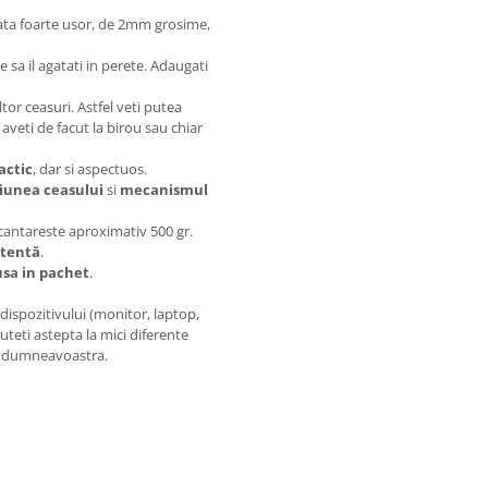
ata foarte usor, de 2mm grosime,
te sa il agatati in perete. Adaugati
ltor ceasuri. Astfel veti putea
 aveti de facut la birou sau chiar
actic
, dar si aspectuos.
iunea ceasului
si
mecanismul
cantareste aproximativ 500 gr.
stentă
.
usa in pachet
.
l dispozitivului (monitor, laptop,
uteti astepta la mici diferente
tre dumneavoastra.