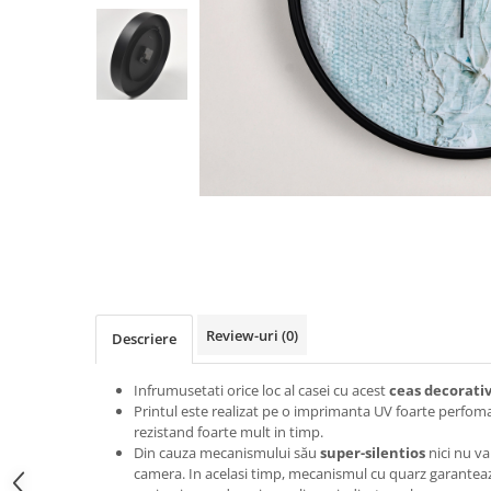
Zodia Fecioara
Tablouri PVC
Zodia Gemeni
Tablouri PVC copii
Zodia Leu
Zodia Pesti
Zodia Rac
Zodia Taur
Zodia Scorpion
Zodia Varsator
Zodia Sagetator
Tricou personalizat cu imaginea
sau textul tau
Tricouri familie
Review-uri
(0)
Descriere
Tricouri mamici
Tricouri tatici
Infrumusetati orice loc al casei cu acest
ceas decorati
Tricouri drumetii
Printul este realizat pe o imprimanta UV foarte perfom
rezistand foarte mult in timp.
Tricouri pescari
Din cauza mecanismului său
super-silentios
nici nu va
camera. In acelasi timp, mecanismul cu quarz garantea
Tricouri gameri