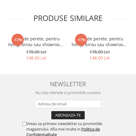
PRODUSE SIMILARE
Ceas de perete, pentru
Ceas de perete, pentru
-17%
-17%
living, birou sau showroom,
living, birou sau showroom,
Triunghiuri curcubeu
Fundal blurat in nuante de
178,00 Lei
178,00 Lei
violet
148,00 Lei
148,00 Lei
NEWSLETTER
Nu rata ofertele si promotiile noastre
Vreau sa primesc newsletter cu promotiile
magazinului. Afla mai multe in
Politica de
Confidentialitate