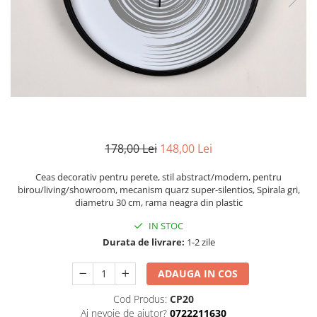
Zodia Fecioara
Tablouri PVC
Zodia Gemeni
Tablouri PVC copii
Zodia Leu
Zodia Pesti
Zodia Rac
Zodia Taur
Zodia Scorpion
Zodia Varsator
178,00 Lei
148,00 Lei
Zodia Sagetator
Tricou personalizat cu imaginea
Ceas decorativ pentru perete, stil abstract/modern, pentru
sau textul tau
birou/living/showroom, mecanism quarz super-silentios, Spirala gri,
diametru 30 cm, rama neagra din plastic
Tricouri familie
IN STOC
Tricouri mamici
Durata de livrare:
1-2 zile
Tricouri tatici
Tricouri drumetii
ADAUGA IN COS
Tricouri pescari
Cod Produs:
CP20
Tricouri gameri
Ai nevoie de ajutor?
0722211630