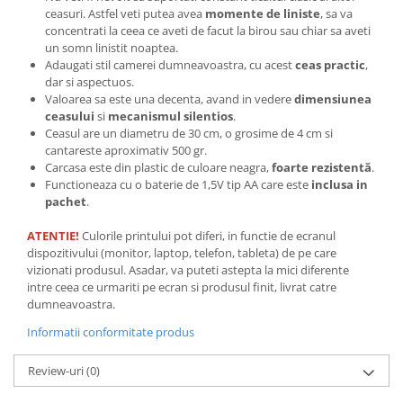
ceasuri. Astfel veti putea avea
momente de liniste
, sa va
Tricouri biciclisti
concentrati la ceea ce aveti de facut la birou sau chiar sa aveti
Tricouri biciclisti MTB
un somn linistit noaptea.
Tricouri biciclisti BMX
Adaugati stil camerei dumneavoastra, cu acest
ceas practic
,
dar si aspectuos.
Tricouri biciclisti downhill
Valoarea sa este una decenta, avand in vedere
dimensiunea
Tricouri skateboard
ceasului
si
mecanismul silentios
.
Ceasul are un diametru de 30 cm, o grosime de 4 cm si
Tricouri sport/fitness
cantareste aproximativ 500 gr.
Tricouri fitness/sala de forta
Carcasa este din plastic de culoare neagra,
foarte rezistentă
.
Functioneaza cu o baterie de 1,5V tip AA care este
inclusa in
Tricouri yoga
pachet
.
ATENTIE!
Culorile printului pot diferi, in functie de ecranul
dispozitivului (monitor, laptop, telefon, tableta) de pe care
vizionati produsul. Asadar, va puteti astepta la mici diferente
intre ceea ce urmariti pe ecran si produsul finit, livrat catre
dumneavoastra.
Informatii conformitate produs
Review-uri
(0)