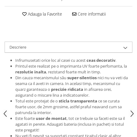
Tricouri music is life
Adauga la Favorite
Cere informatii
Tricouri sporturi de iarna
Tricouri snowboard
Tricouri ski
Halloween
Descriere
Tricouri aniversare
Tricouri cadou 20 ani
Infrumusetati orice loc al casei cu acest
ceas decorativ
.
Printul este realizat pe o imprimanta UV foarte perfomanta, la
Tricouri cadou 30 ani
rezolutie inalta
, rezistand foarte mult in timp.
Tricouri cadou 40 ani
Din cauza mecanismului său
super-silentios
nici nu va veti da
seama ca il aveti in camera. In acelasi timp, mecanismul cu
Tricouri cadou 50 ani
quarz garanteaza o
precizie ridicata
in afisarea orei,
Tricouri cadou 60 ani
asigurand o miscare lina a indicatoarelor.
Tricouri motociclisti
Totul este protejat de o
sticla transparenta
ce se curata
foarte usor, de 2mm grosime, astfel praful neavand cum sa
Tricouri motociclisti
patrunda la interior.
Tricouri enduro
Este foarte
usor de montat
, tot ce trebuie sa faceti este sa il
agatati in perete. Adaugati bateria (inclusa in pachet) si totul
Tricouri offroad
este pregatit!
Tricouri biciclisti
Nu veti fi nevoit sa suportati constant ticaitul clasic al altor