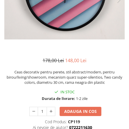
Zodia Fecioara
Tablouri PVC
Zodia Gemeni
Tablouri PVC copii
Zodia Leu
Zodia Pesti
Zodia Rac
Zodia Taur
Zodia Scorpion
Zodia Varsator
178,00 Lei
148,00 Lei
Zodia Sagetator
Tricou personalizat cu imaginea
Ceas decorativ pentru perete, stil abstract/modern, pentru
sau textul tau
birou/living/showroom, mecanism quarz super-silentios, Two candy
colors, diametru 30 cm, rama neagra din plastic
Tricouri familie
IN STOC
Tricouri mamici
Durata de livrare:
1-2 zile
Tricouri tatici
Tricouri drumetii
ADAUGA IN COS
Tricouri pescari
Cod Produs:
CP119
Tricouri gameri
Ai nevoie de ajutor?
0722211630