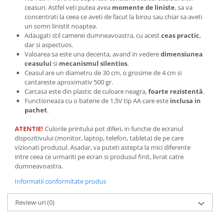
ceasuri. Astfel veti putea avea
momente de liniste
, sa va
Tricouri biciclisti
concentrati la ceea ce aveti de facut la birou sau chiar sa aveti
Tricouri biciclisti MTB
un somn linistit noaptea.
Tricouri biciclisti BMX
Adaugati stil camerei dumneavoastra, cu acest
ceas practic
,
dar si aspectuos.
Tricouri biciclisti downhill
Valoarea sa este una decenta, avand in vedere
dimensiunea
Tricouri skateboard
ceasului
si
mecanismul silentios
.
Ceasul are un diametru de 30 cm, o grosime de 4 cm si
Tricouri sport/fitness
cantareste aproximativ 500 gr.
Tricouri fitness/sala de forta
Carcasa este din plastic de culoare neagra,
foarte rezistentă
.
Functioneaza cu o baterie de 1,5V tip AA care este
inclusa in
Tricouri yoga
pachet
.
ATENTIE!
Culorile printului pot diferi, in functie de ecranul
dispozitivului (monitor, laptop, telefon, tableta) de pe care
vizionati produsul. Asadar, va puteti astepta la mici diferente
intre ceea ce urmariti pe ecran si produsul finit, livrat catre
dumneavoastra.
Informatii conformitate produs
Review-uri
(0)