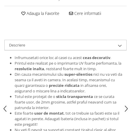
Tricouri music is life
Adauga la Favorite
Cere informatii
Tricouri sporturi de iarna
Tricouri snowboard
Tricouri ski
Halloween
Descriere
Tricouri aniversare
Tricouri cadou 20 ani
Infrumusetati orice loc al casei cu acest
ceas decorativ
.
Printul este realizat pe o imprimanta UV foarte perfomanta, la
Tricouri cadou 30 ani
rezolutie inalta
, rezistand foarte mult in timp.
Tricouri cadou 40 ani
Din cauza mecanismului său
super-silentios
nici nu va veti da
seama ca il aveti in camera. In acelasi timp, mecanismul cu
Tricouri cadou 50 ani
quarz garanteaza o
precizie ridicata
in afisarea orei,
Tricouri cadou 60 ani
asigurand o miscare lina a indicatoarelor.
Tricouri motociclisti
Totul este protejat de o
sticla transparenta
ce se curata
foarte usor, de 2mm grosime, astfel praful neavand cum sa
Tricouri motociclisti
patrunda la interior.
Tricouri enduro
Este foarte
usor de montat
, tot ce trebuie sa faceti este sa il
agatati in perete. Adaugati bateria (inclusa in pachet) si totul
Tricouri offroad
este pregatit!
Tricouri biciclisti
Nu veti fi nevoit sa suportati constant ticaitul clasic al altor