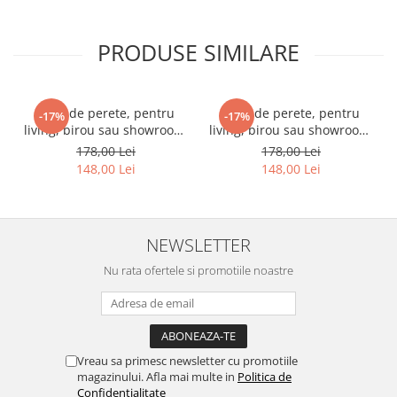
PRODUSE SIMILARE
Ceas de perete, pentru
Ceas de perete, pentru
-17%
-17%
living, birou sau showroom,
living, birou sau showroom,
Triunghiuri curcubeu
Fundal blurat in nuante de
178,00 Lei
178,00 Lei
violet
148,00 Lei
148,00 Lei
NEWSLETTER
Nu rata ofertele si promotiile noastre
Vreau sa primesc newsletter cu promotiile
magazinului. Afla mai multe in
Politica de
Confidentialitate