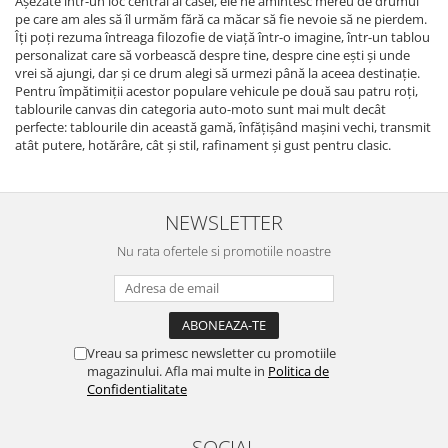
Așezate într-un loc central al casei, ele ne amintesc mereu de drumul
pe care am ales să îl urmăm fără ca măcar să fie nevoie să ne pierdem.
Îți poți rezuma întreaga filozofie de viață într-o imagine, într-un tablou
personalizat care să vorbească despre tine, despre cine ești și unde
vrei să ajungi, dar și ce drum alegi să urmezi până la aceea destinație.
Pentru împătimiții acestor populare vehicule pe două sau patru roți,
tablourile canvas din categoria auto-moto sunt mai mult decât
perfecte: tablourile din această gamă, înfățișând mașini vechi, transmit
atât putere, hotărâre, cât și stil, rafinament și gust pentru clasic.
NEWSLETTER
Nu rata ofertele si promotiile noastre
Vreau sa primesc newsletter cu promotiile
magazinului. Afla mai multe in
Politica de
Confidentialitate
SOCIAL