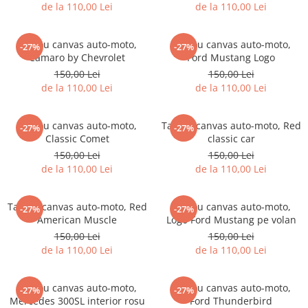
de la 110,00 Lei
de la 110,00 Lei
Tricouri music is life
Tricouri sporturi de iarna
Tablou canvas auto-moto,
Tablou canvas auto-moto,
-27%
-27%
Tricouri snowboard
Camaro by Chevrolet
Ford Mustang Logo
150,00 Lei
150,00 Lei
Tricouri ski
de la 110,00 Lei
de la 110,00 Lei
Halloween
Tricouri aniversare
Tablou canvas auto-moto,
Tablou canvas auto-moto, Red
-27%
-27%
Tricouri cadou 20 ani
Classic Comet
classic car
Tricouri cadou 30 ani
150,00 Lei
150,00 Lei
de la 110,00 Lei
de la 110,00 Lei
Tricouri cadou 40 ani
Tricouri cadou 50 ani
Tablou canvas auto-moto, Red
Tricouri cadou 60 ani
Tablou canvas auto-moto,
-27%
-27%
American Muscle
Logo Ford Mustang pe volan
Tricouri motociclisti
150,00 Lei
150,00 Lei
Tricouri motociclisti
de la 110,00 Lei
de la 110,00 Lei
Tricouri enduro
Tricouri offroad
Tablou canvas auto-moto,
Tablou canvas auto-moto,
-27%
-27%
Tricouri biciclisti
Mercedes 300SL interior rosu
Ford Thunderbird