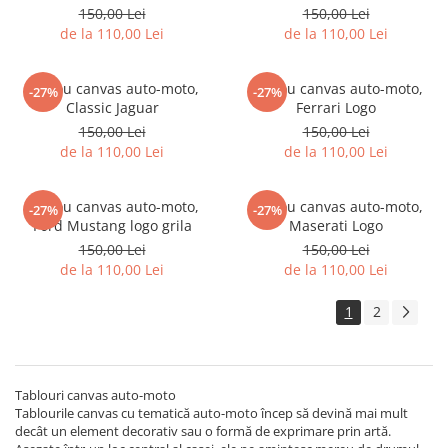
150,00 Lei
150,00 Lei
Tricouri biciclisti
de la 110,00 Lei
de la 110,00 Lei
Tricouri biciclisti MTB
Tricouri biciclisti BMX
Tablou canvas auto-moto,
Tablou canvas auto-moto,
-27%
-27%
Tricouri biciclisti downhill
Classic Jaguar
Ferrari Logo
Tricouri skateboard
150,00 Lei
150,00 Lei
de la 110,00 Lei
de la 110,00 Lei
Tricouri sport/fitness
Tricouri fitness/sala de forta
Tablou canvas auto-moto,
Tablou canvas auto-moto,
Tricouri yoga
-27%
-27%
Ford Mustang logo grila
Maserati Logo
150,00 Lei
150,00 Lei
de la 110,00 Lei
de la 110,00 Lei
1
2
Tablouri canvas auto-moto
Tablourile canvas cu tematică auto-moto încep să devină mai mult
decât un element decorativ sau o formă de exprimare prin artă.