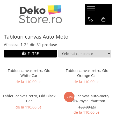
Tricouri
Ceasuri de perete
Tablouri
Idei Cadouri
Tricouri cu mesaj
Ceasuri Moderne
Tablouri canvas
Cani ceramice
Tablouri canvas Auto-Moto
Mesaje de dragoste
Ceasuri Bucatarie
Tablouri canvas Bucatarie
Cani aniversare
Mesaje haioase
Tablouri canvas Copii
Cani cafea
Afiseaza:
1-
24
din
31
produse
Mesaje sarcastice
Tablouri canvas Abstracte
Cani orase
FILTRE
Mesaje motivationale
Tablouri canvas Natura
Cani motivationale
Mesaje inteligente
Tablouri canvas Destinatii
Mousepad
Mesaje petrecere
Tablouri canvas Auto-Moto
Tablou canvas retro, Old
Tablou canvas retro, Old
White Car
Orange Car
Mesaje fashion
Tablouri canvas Vintage
de la 110,00 Lei
de la 110,00 Lei
Mesaje animale
Tablouri canvas Feng Shui
Tricouri zodii
Tablouri canvas Motivationale
Tablou canvas retro, Old Black
Tablou canvas auto-moto,
Tablouri cu rama
-27%
Zodia Berbec
Car
Rolls-Royce Phantom
Zodia Balanta
Seturi de 2 tablouri
de la 110,00 Lei
150,00 Lei
Zodia Capricorn
Seturi de 3 tablouri
de la 110,00 Lei