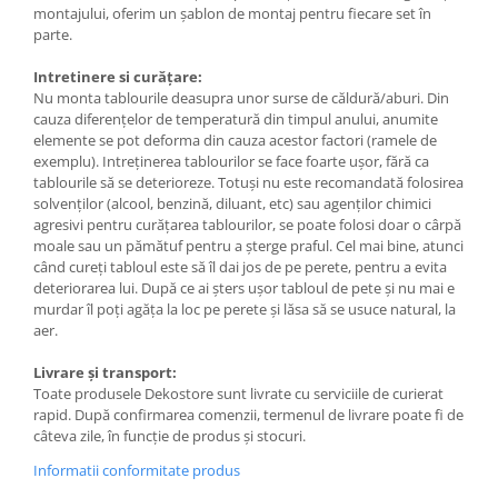
montajului, oferim un șablon de montaj pentru fiecare set în
parte.
Intretinere si curățare:
Nu monta tablourile deasupra unor surse de căldură/aburi. Din
cauza diferențelor de temperatură din timpul anului, anumite
elemente se pot deforma din cauza acestor factori (ramele de
exemplu). Intreținerea tablourilor se face foarte ușor, fără ca
tablourile să se deterioreze. Totuși nu este recomandată folosirea
solvenților (alcool, benzină, diluant, etc) sau agenților chimici
agresivi pentru curățarea tablourilor, se poate folosi doar o cârpă
moale sau un pămătuf pentru a șterge praful. Cel mai bine, atunci
când cureți tabloul este să îl dai jos de pe perete, pentru a evita
deteriorarea lui. După ce ai șters ușor tabloul de pete și nu mai e
murdar îl poți agăța la loc pe perete și lăsa să se usuce natural, la
aer.
Livrare și transport:
Toate produsele Dekostore sunt livrate cu serviciile de curierat
rapid. După confirmarea comenzii, termenul de livrare poate fi de
câteva zile, în funcție de produs și stocuri.
Informatii conformitate produs