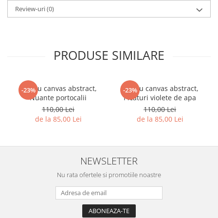
Review-uri
(0)
PRODUSE SIMILARE
Tablou canvas abstract,
Tablou canvas abstract,
-23%
-23%
Nuante portocalii
Picaturi violete de apa
110,00 Lei
110,00 Lei
de la 85,00 Lei
de la 85,00 Lei
NEWSLETTER
Nu rata ofertele si promotiile noastre