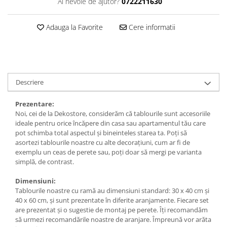
Ai nevoie de ajutor?
0722211630
Tricouri music is life
Tricouri sporturi de iarna
Adauga la Favorite
Cere informatii
Tricouri snowboard
Tricouri ski
Halloween
Descriere
Tricouri aniversare
Tricouri cadou 20 ani
Prezentare:
Tricouri cadou 30 ani
Noi, cei de la Dekostore, considerăm că tablourile sunt accesoriile
ideale pentru orice încăpere din casa sau apartamentul tău care
Tricouri cadou 40 ani
pot schimba total aspectul și bineinteles starea ta. Poți să
Tricouri cadou 50 ani
asortezi tablourile noastre cu alte decorațiuni, cum ar fi de
Tricouri cadou 60 ani
exemplu un ceas de perete sau, poți doar să mergi pe varianta
simplă, de contrast.
Tricouri motociclisti
Tricouri motociclisti
Dimensiuni:
Tablourile noastre cu ramă au dimensiuni standard: 30 x 40 cm și
Tricouri enduro
40 x 60 cm, și sunt prezentate în diferite aranjamente. Fiecare set
Tricouri offroad
are prezentat și o sugestie de montaj pe perete. Îți recomandăm
să urmezi recomandările noastre de aranjare. Împreună vor arăta
Tricouri biciclisti