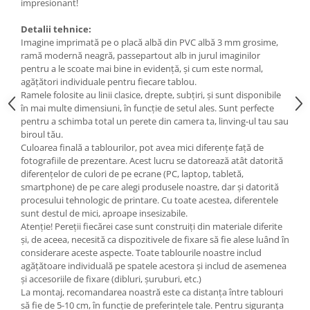
impresionant!
Tricouri biciclisti
Detalii tehnice:
Tricouri biciclisti MTB
Imagine imprimată pe o placă albă din PVC albă 3 mm grosime,
Tricouri biciclisti BMX
ramă modernă neagră, passepartout alb in jurul imaginilor
Tricouri biciclisti downhill
pentru a le scoate mai bine in evidență, și cum este normal,
agățători individuale pentru fiecare tablou.
Tricouri skateboard
Ramele folosite au linii clasice, drepte, subțiri, și sunt disponibile
Tricouri sport/fitness
în mai multe dimensiuni, în funcție de setul ales. Sunt perfecte
pentru a schimba total un perete din camera ta, linving-ul tau sau
Tricouri fitness/sala de forta
biroul tău.
Tricouri yoga
Culoarea finală a tablourilor, pot avea mici diferențe față de
fotografiile de prezentare. Acest lucru se datorează atât datorită
diferențelor de culori de pe ecrane (PC, laptop, tabletă,
smartphone) de pe care alegi produsele noastre, dar și datorită
procesului tehnologic de printare. Cu toate acestea, diferentele
sunt destul de mici, aproape insesizabile.
Atenție! Pereții fiecărei case sunt construiți din materiale diferite
și, de aceea, necesită ca dispozitivele de fixare să fie alese luând în
considerare aceste aspecte. Toate tablourile noastre includ
agățătoare individuală pe spatele acestora și includ de asemenea
și accesoriile de fixare (dibluri, șuruburi, etc.)
La montaj, recomandarea noastră este ca distanța între tablouri
să fie de 5-10 cm, în funcție de preferințele tale. Pentru siguranța