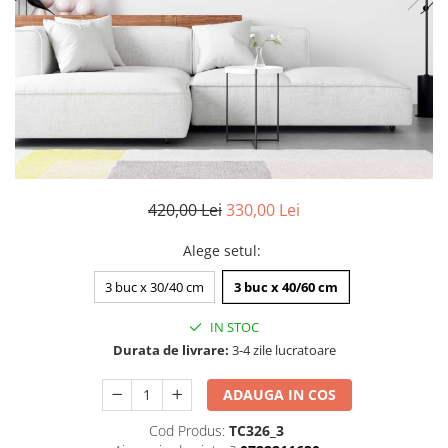
Zodia Fecioara
Tablouri PVC
Zodia Gemeni
Tablouri PVC copii
Zodia Leu
Zodia Pesti
Zodia Rac
Zodia Taur
Zodia Scorpion
Zodia Varsator
420,00 Lei
330,00 Lei
Zodia Sagetator
Tricou personalizat cu imaginea
Alege setul
:
sau textul tau
3 buc x 30/40 cm
3 buc x 40/60 cm
Tricouri familie
Tricouri mamici
IN STOC
Tricouri tatici
Durata de livrare:
3-4 zile lucratoare
Tricouri drumetii
ADAUGA IN COS
Tricouri pescari
Cod Produs:
TC326_3
Tricouri gameri