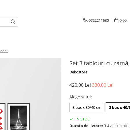
0722211630
0,00
need"
Set 3 tablouri cu ramă,
Dekostore
420,00 Lei
330,00 Lei
Alege setul
:
3 buc x 30/40 cm
3 buc x 40/
IN STOC
Durata de livrare:
3-4 zile lucrato