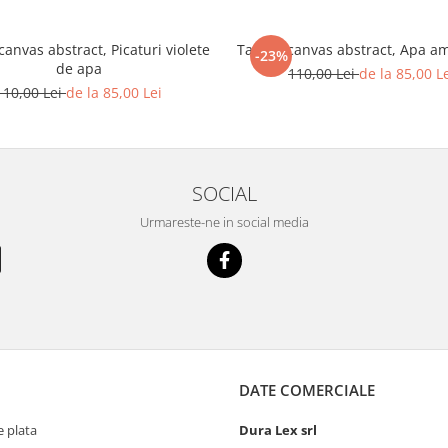
anvas abstract, Picaturi violete
Tablou canvas abstract, Apa a
-23%
de apa
110,00 Lei
de la 85,00 L
110,00 Lei
de la 85,00 Lei
SOCIAL
Urmareste-ne in social media
DATE COMERCIALE
 plata
Dura Lex srl