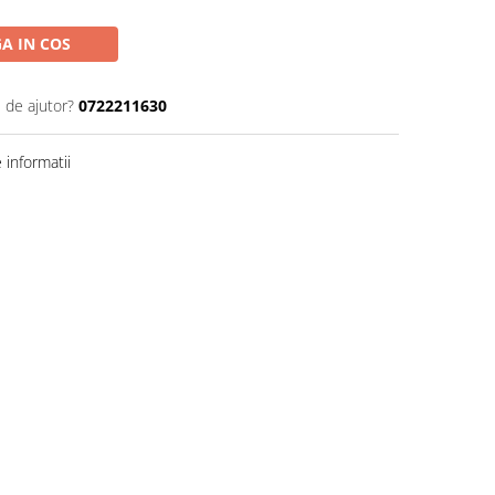
A IN COS
 de ajutor?
0722211630
informatii