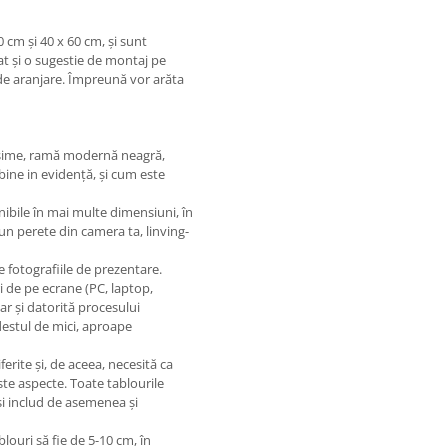
 cm și 40 x 60 cm, și sunt
at și o sugestie de montaj pe
e aranjare. Împreună vor arăta
osime, ramă modernă neagră,
bine in evidență, și cum este
ponibile în mai multe dimensiuni, în
un perete din camera ta, linving-
e fotografiile de prezentare.
i de pe ecrane (PC, laptop,
r și datorită procesului
destul de mici, aproape
ferite și, de aceea, necesită ca
ste aspecte. Toate tablourile
și includ de asemenea și
ouri să fie de 5-10 cm, în