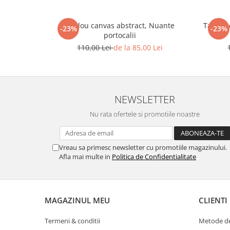
Tablou canvas abstract, Nuante
Tablou c
-23%
-23%
portocalii
110,00 Lei
de la 85,00 Lei
NEWSLETTER
Nu rata ofertele si promotiile noastre
Vreau sa primesc newsletter cu promotiile magazinului.
Afla mai multe in
Politica de Confidentialitate
MAGAZINUL MEU
CLIENTI
Termeni & conditii
Metode de