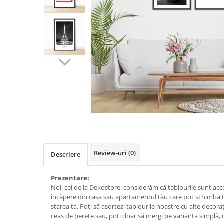
Zodia Fecioara
Tablouri PVC
Zodia Gemeni
Tablouri PVC copii
Zodia Leu
Zodia Pesti
Zodia Rac
Zodia Taur
Zodia Scorpion
Zodia Varsator
Zodia Sagetator
Tricou personalizat cu imaginea
sau textul tau
Tricouri familie
Review-uri
(0)
Descriere
Tricouri mamici
Tricouri tatici
Prezentare:
Tricouri drumetii
Noi, cei de la Dekostore, considerăm că tablourile sunt acce
încăpere din casa sau apartamentul tău care pot schimba to
Tricouri pescari
starea ta. Poți să asortezi tablourile noastre cu alte decor
ceas de perete sau, poți doar să mergi pe varianta simplă, 
Tricouri gameri