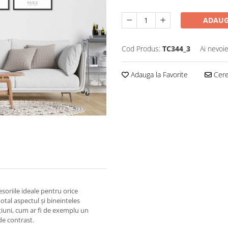
ADAUG
Cod Produs:
TC344_3
Ai nevoie
Adauga la Favorite
Cere 
soriile ideale pentru orice
tal aspectul și bineinteles
ațiuni, cum ar fi de exemplu un
de contrast.