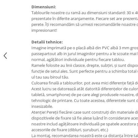
Tricouri music is life
Dimensiuni:
Tablourile noastre cu ramă au dimensiuni standard: 30 x 40
Tricouri sporturi de iarna
prezentate în diferite aranjamente. Fiecare set are prezent
perete. Îți recomandăm să urmezi recomandările noastre d
Tricouri snowboard
impresionant!
Tricouri ski
Halloween
Detalii tehnice:
Imagine imprimată pe o placă albă din PVC albă 3 mm gr
Tricouri aniversare
passepartout alb in jurul imaginilor pentru a le scoate mai 
normal, agățători individuale pentru fiecare tablou.
Tricouri cadou 20 ani
Ramele folosite au linii clasice, drepte, subțiri, și sunt dis
Tricouri cadou 30 ani
funcție de setul ales. Sunt perfecte pentru a schimba total 
Tricouri cadou 40 ani
ul tau sau biroul tău.
Culoarea finală a tablourilor, pot avea mici diferențe față d
Tricouri cadou 50 ani
Acest lucru se datorează atât datorită diferențelor de culor
Tricouri cadou 60 ani
tabletă, smartphone) de pe care alegi produsele noastre, da
Tricouri motociclisti
tehnologic de printare. Cu toate acestea, diferentele sunt 
insesizabile.
Tricouri motociclisti
Atenție! Pereții fiecărei case sunt construiți din materiale di
Tricouri enduro
dispozitivele de fixare să fie alese luând în considerare ace
noastre includ agățătoare individuală pe spatele acestora 
Tricouri offroad
accesoriile de fixare (dibluri, șuruburi, etc.)
Tricouri biciclisti
La montaj, recomandarea noastră este ca distanța între tabl