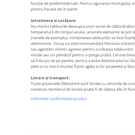
funcție de preferințele tale. Pentru siguranța montajului,
Tricouri biciclisti
pentru fiecare set în parte.
Tricouri biciclisti MTB
Intretinere si curățare:
Tricouri biciclisti BMX
Nu monta tablourile deasupra unor surse de căldură/aburi.
Tricouri biciclisti downhill
temperatură din timpul anului, anumite elemente se pot d
Tricouri skateboard
(ramele de exemplu). Intreținerea tablourilor se face foarte 
deterioreze. Totuși nu este recomandată folosirea solvențilo
Tricouri sport/fitness
sau agenților chimici agresivi pentru curățarea tablourilor,
moale sau un pămătuf pentru a șterge praful. Cel mai bine,
Tricouri fitness/sala de forta
să îl dai jos de pe perete, pentru a evita deteriorarea lui. D
Tricouri yoga
pete și nu mai e murdar îl poți agăța la loc pe perete și lăsa
Livrare și transport:
Toate produsele Dekostore sunt livrate cu serviciile de cu
comenzii, termenul de livrare poate fi de câteva zile, în fun
Informatii conformitate produs