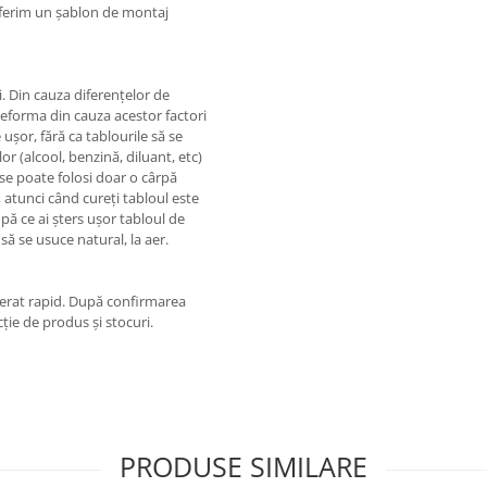
 oferim un șablon de montaj
 Din cauza diferențelor de
eforma din cauza acestor factori
ușor, fără ca tablourile să se
r (alcool, benzină, diluant, etc)
 se poate folosi doar o cârpă
 atunci când cureți tabloul este
upă ce ai șters ușor tabloul de
 să se usuce natural, la aer.
rierat rapid. După confirmarea
cție de produs și stocuri.
PRODUSE SIMILARE