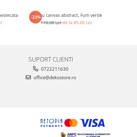
mestecata
Tablou canvas abstract, Fum verde
Tablou ca
-23%
-23%
ei
110,00 Lei
de la 85,00 Lei
110
SUPORT CLIENTI
0722211630
office@dekostore.ro