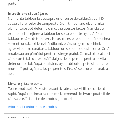
parte.
Intretinere si curățare:
Nu monta tablourile deasupra unor surse de căldură/aburi. Din
cauza diferențelor de temperatură din timpul anului, anumite
elemente se pot deforma din cauza acestor factori (ramele de
exemplu). Intreținerea tablourilor se face foarte ușor, fără ca
tablourile să se deterioreze. Totuși nu este recomandată folosirea
solvenților (alcool, benzină, diluant, etc) sau agenților chimici
agresivi pentru curățarea tablourilor, se poate folosi doar o cârpă
moale sau un pămătuf pentru a șterge praful. Cel mai bine, atunci
când cureți tabloul este să îl dai jos de pe perete, pentru a evita
deteriorarea lui. După ce ai șters ușor tabloul de pete și nu mai e
murdar îl poți agăța la loc pe perete și lăsa să se usuce natural, la
aer.
Livrare și transport:
Toate produsele Dekostore sunt livrate cu serviciile de curierat
rapid. După confirmarea comenzii, termenul de livrare poate fi de
câteva zile, în funcție de produs și stocuri.
Informatii conformitate produs