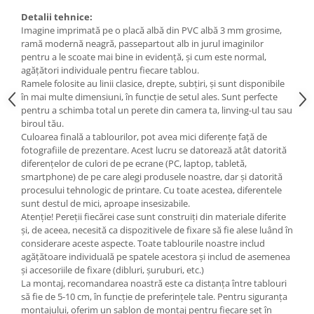
Tricouri biciclisti
Detalii tehnice:
Imagine imprimată pe o placă albă din PVC albă 3 mm grosime,
Tricouri biciclisti MTB
ramă modernă neagră, passepartout alb in jurul imaginilor
Tricouri biciclisti BMX
pentru a le scoate mai bine in evidență, și cum este normal,
Tricouri biciclisti downhill
agățători individuale pentru fiecare tablou.
Ramele folosite au linii clasice, drepte, subțiri, și sunt disponibile
Tricouri skateboard
în mai multe dimensiuni, în funcție de setul ales. Sunt perfecte
Tricouri sport/fitness
pentru a schimba total un perete din camera ta, linving-ul tau sau
biroul tău.
Tricouri fitness/sala de forta
Culoarea finală a tablourilor, pot avea mici diferențe față de
Tricouri yoga
fotografiile de prezentare. Acest lucru se datorează atât datorită
diferențelor de culori de pe ecrane (PC, laptop, tabletă,
smartphone) de pe care alegi produsele noastre, dar și datorită
procesului tehnologic de printare. Cu toate acestea, diferentele
sunt destul de mici, aproape insesizabile.
Atenție! Pereții fiecărei case sunt construiți din materiale diferite
și, de aceea, necesită ca dispozitivele de fixare să fie alese luând în
considerare aceste aspecte. Toate tablourile noastre includ
agățătoare individuală pe spatele acestora și includ de asemenea
și accesoriile de fixare (dibluri, șuruburi, etc.)
La montaj, recomandarea noastră este ca distanța între tablouri
să fie de 5-10 cm, în funcție de preferințele tale. Pentru siguranța
montajului, oferim un șablon de montaj pentru fiecare set în