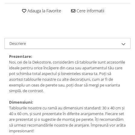
Tricouri music is life
Adauga la Favorite
Cere informatii
Tricouri sporturi de iarna
Tricouri snowboard
Tricouri ski
Halloween
Descriere
Tricouri aniversare
Prezentare:
Tricouri cadou 20 ani
Noi, cei de la Dekostore, considerăm că tablourile sunt accesoriile
Tricouri cadou 30 ani
ideale pentru orice încăpere din casa sau apartamentul tău care
pot schimba total aspectul și bineinteles starea ta. Poți să
Tricouri cadou 40 ani
asortezi tablourile noastre cu alte decorațiuni, cum ar fi de
Tricouri cadou 50 ani
exemplu un ceas de perete sau, poți doar să mergi pe varianta
Tricouri cadou 60 ani
simplă, de contrast.
Tricouri motociclisti
Dimensiuni:
Tricouri motociclisti
Tablourile noastre cu ramă au dimensiuni standard: 30 x 40 cm și
40 x 60 cm, și sunt prezentate în diferite aranjamente. Fiecare set
Tricouri enduro
are prezentat și o sugestie de montaj pe perete. Îți recomandăm
Tricouri offroad
să urmezi recomandările noastre de aranjare. Împreună vor arăta
impresionant!
Tricouri biciclisti