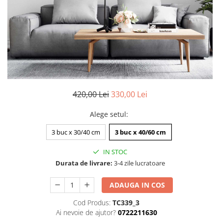
Zodia Fecioara
Tablouri PVC
Zodia Gemeni
Tablouri PVC copii
Zodia Leu
Zodia Pesti
Zodia Rac
Zodia Taur
Zodia Scorpion
Zodia Varsator
420,00 Lei
330,00 Lei
Zodia Sagetator
Alege setul
:
Tricou personalizat cu imaginea
sau textul tau
3 buc x 30/40 cm
3 buc x 40/60 cm
Tricouri familie
IN STOC
Tricouri mamici
Durata de livrare:
3-4 zile lucratoare
Tricouri tatici
Tricouri drumetii
ADAUGA IN COS
Tricouri pescari
Cod Produs:
TC339_3
Ai nevoie de ajutor?
0722211630
Tricouri gameri