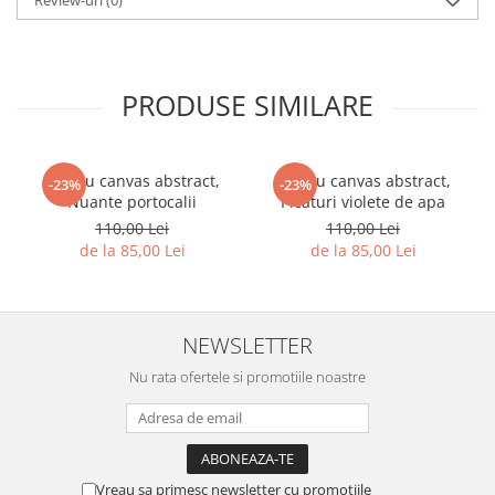
Review-uri
(0)
PRODUSE SIMILARE
Tablou canvas abstract,
Tablou canvas abstract,
-23%
-23%
Nuante portocalii
Picaturi violete de apa
110,00 Lei
110,00 Lei
de la 85,00 Lei
de la 85,00 Lei
NEWSLETTER
Nu rata ofertele si promotiile noastre
Vreau sa primesc newsletter cu promotiile