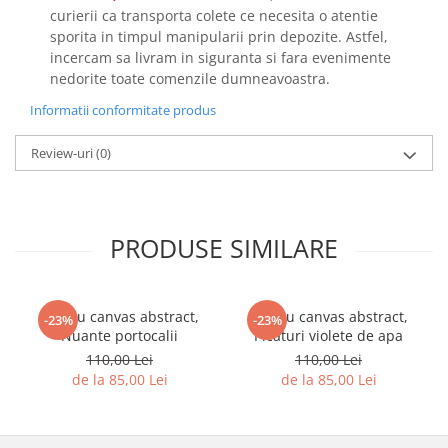
curierii ca transporta colete ce necesita o atentie
sporita in timpul manipularii prin depozite. Astfel,
incercam sa livram in siguranta si fara evenimente
nedorite toate comenzile dumneavoastra.
Informatii conformitate produs
Review-uri
(0)
PRODUSE SIMILARE
Tablou canvas abstract,
Tablou canvas abstract,
-23%
-23%
Nuante portocalii
Picaturi violete de apa
110,00 Lei
110,00 Lei
de la 85,00 Lei
de la 85,00 Lei