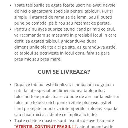
Toate tablourile se agata foarte usor: nu aveti nevoie
de nici o agatatoare speciala pentru tablouri. Pur si
simplu il atarnati de rama sa de lemn. Sau il puteti
pune pe comoda, pe birou sau rezemat de perete.
Pentru a nu avea suprize atunci cand primiti coletul,
va recomandam sa masurati in prealabil locul in care
doriti sa agatati tabloul, ghidandu-va dupa
dimensiunile oferite aici pe site, asigurandu-va astfel
ca tabloul se potriveste in locul dorit, fara sa para
prea mic sau prea mare.
CUM SE LIVREAZA?
Dupa ce tabloul este finalizat, il ambalam cu grija in
cutii facute special pe dimensiunea tablourilor,
folosind folie protectoare cu bule de aer, iar la exterior
folosim o folie stretch pentru zilele ploioase, astfel
fiind protejate impotriva intemperiilor (ploaie, zapada
sau chiar mici accidente ce implica lichide).
Toate coletele noastre sunt insotite de avertismente
”
ATENTIE, CONTINUT FRAGIL !!!
”, atentionand astfel