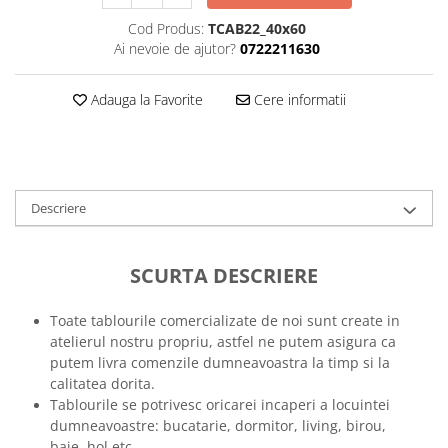
Tricouri music is life
Cod Produs:
TCAB22_40x60
Ai nevoie de ajutor?
0722211630
Tricouri sporturi de iarna
Tricouri snowboard
Adauga la Favorite
Cere informatii
Tricouri ski
Halloween
Tricouri aniversare
Tricouri cadou 20 ani
Descriere
Tricouri cadou 30 ani
Tricouri cadou 40 ani
SCURTA DESCRIERE
Tricouri cadou 50 ani
Tricouri cadou 60 ani
Toate tablourile comercializate de noi sunt create in
Tricouri motociclisti
atelierul nostru propriu, astfel ne putem asigura ca
Tricouri motociclisti
putem livra comenzile dumneavoastra la timp si la
Tricouri enduro
calitatea dorita.
Tablourile se potrivesc oricarei incaperi a locuintei
Tricouri offroad
dumneavoastre: bucatarie, dormitor, living, birou,
Tricouri biciclisti
baie, hol etc.