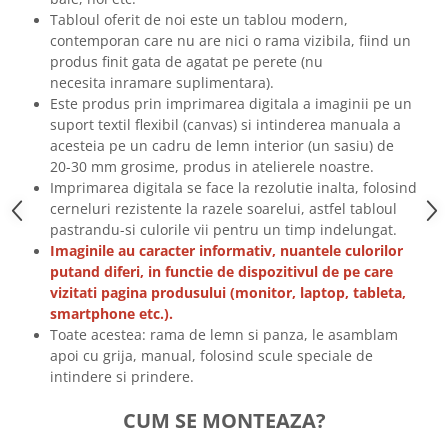
Tricouri biciclisti
Tabloul oferit de noi este un tablou modern,
contemporan care nu are nici o rama vizibila, fiind un
Tricouri biciclisti MTB
produs finit gata de agatat pe perete (nu
Tricouri biciclisti BMX
necesita inramare suplimentara).
Tricouri biciclisti downhill
Este produs prin imprimarea digitala a imaginii pe un
Tricouri skateboard
suport textil flexibil (canvas) si intinderea manuala a
acesteia pe un cadru de lemn interior (un sasiu) de
Tricouri sport/fitness
20-30 mm grosime, produs in atelierele noastre.
Tricouri fitness/sala de forta
Imprimarea digitala se face la rezolutie inalta, folosind
cerneluri rezistente la razele soarelui, astfel tabloul
Tricouri yoga
pastrandu-si culorile vii pentru un timp indelungat.
Imaginile au caracter informativ, nuantele culorilor
putand diferi, in functie de dispozitivul de pe care
vizitati pagina produsului (monitor, laptop, tableta,
smartphone etc.).
Toate acestea: rama de lemn si panza, le asamblam
apoi cu grija, manual, folosind scule speciale de
intindere si prindere.
CUM SE MONTEAZA?