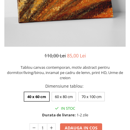
Zodia Fecioara
Tablouri PVC
Zodia Gemeni
Tablouri PVC copii
Zodia Leu
Zodia Pesti
Zodia Rac
Zodia Taur
Zodia Scorpion
Zodia Varsator
110,00 Lei
85,00 Lei
Zodia Sagetator
Tablou canvas contemporan, motiv abstract pentru
Tricou personalizat cu imaginea
dormitor/living/birou, inramat pe cadru de lemn, print HD, Urme de
sau textul tau
creion
Tricouri familie
Dimensiune tablou
:
Tricouri mamici
40 x 60 cm
60 x 80 cm
70 x 100 cm
Tricouri tatici
IN STOC
Tricouri drumetii
Durata de livrare:
1-2 zile
Tricouri pescari
Tricouri gameri
ADAUGA IN COS