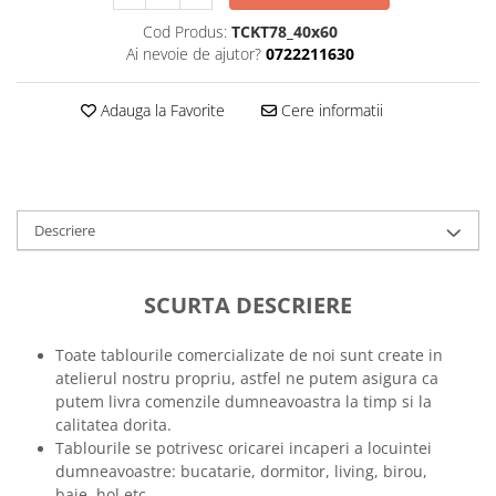
Tricouri music is life
Cod Produs:
TCKT78_40x60
Ai nevoie de ajutor?
0722211630
Tricouri sporturi de iarna
Tricouri snowboard
Adauga la Favorite
Cere informatii
Tricouri ski
Halloween
Tricouri aniversare
Tricouri cadou 20 ani
Descriere
Tricouri cadou 30 ani
Tricouri cadou 40 ani
SCURTA DESCRIERE
Tricouri cadou 50 ani
Tricouri cadou 60 ani
Toate tablourile comercializate de noi sunt create in
Tricouri motociclisti
atelierul nostru propriu, astfel ne putem asigura ca
Tricouri motociclisti
putem livra comenzile dumneavoastra la timp si la
Tricouri enduro
calitatea dorita.
Tablourile se potrivesc oricarei incaperi a locuintei
Tricouri offroad
dumneavoastre: bucatarie, dormitor, living, birou,
Tricouri biciclisti
baie, hol etc.