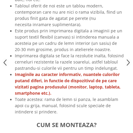
Tricouri biciclisti
Tabloul oferit de noi este un tablou modern,
contemporan care nu are nici o rama vizibila, fiind un
Tricouri biciclisti MTB
produs finit gata de agatat pe perete (nu
Tricouri biciclisti BMX
necesita inramare suplimentara).
Tricouri biciclisti downhill
Este produs prin imprimarea digitala a imaginii pe un
Tricouri skateboard
suport textil flexibil (canvas) si intinderea manuala a
acesteia pe un cadru de lemn interior (un sasiu) de
Tricouri sport/fitness
20-30 mm grosime, produs in atelierele noastre.
Tricouri fitness/sala de forta
Imprimarea digitala se face la rezolutie inalta, folosind
cerneluri rezistente la razele soarelui, astfel tabloul
Tricouri yoga
pastrandu-si culorile vii pentru un timp indelungat.
Imaginile au caracter informativ, nuantele culorilor
putand diferi, in functie de dispozitivul de pe care
vizitati pagina produsului (monitor, laptop, tableta,
smartphone etc.).
Toate acestea: rama de lemn si panza, le asamblam
apoi cu grija, manual, folosind scule speciale de
intindere si prindere.
CUM SE MONTEAZA?