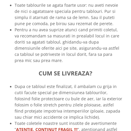
Toate tablourile se agata foarte usor: nu aveti nevoie
de nici o agatatoare speciala pentru tablouri. Pur si
simplu il atarnati de rama sa de lemn. Sau il puteti
pune pe comoda, pe birou sau rezemat de perete.
Pentru a nu avea suprize atunci cand primiti coletul,
va recomandam sa masurati in prealabil locul in care
doriti sa agatati tabloul, ghidandu-va dupa
dimensiunile oferite aici pe site, asigurandu-va astfel
ca tabloul se potriveste in locul dorit, fara sa para
prea mic sau prea mare.
CUM SE LIVREAZA?
Dupa ce tabloul este finalizat, il ambalam cu grija in
cutii facute special pe dimensiunea tablourilor,
folosind folie protectoare cu bule de aer, iar la exterior
folosim o folie stretch pentru zilele ploioase, astfel
fiind protejate impotriva intemperiilor (ploaie, zapada
sau chiar mici accidente ce implica lichide).
Toate coletele noastre sunt insotite de avertismente
”
ATENTIE, CONTINUT FRAGIL !!!
”, atentionand astfel