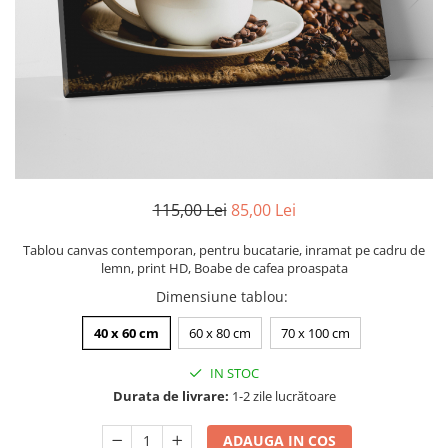
Zodia Fecioara
Tablouri PVC
Zodia Gemeni
Tablouri PVC copii
Zodia Leu
Zodia Pesti
Zodia Rac
Zodia Taur
Zodia Scorpion
Zodia Varsator
115,00 Lei
85,00 Lei
Zodia Sagetator
Tricou personalizat cu imaginea
Tablou canvas contemporan, pentru bucatarie, inramat pe cadru de
sau textul tau
lemn, print HD, Boabe de cafea proaspata
Tricouri familie
Dimensiune tablou
:
Tricouri mamici
40 x 60 cm
60 x 80 cm
70 x 100 cm
Tricouri tatici
IN STOC
Tricouri drumetii
Durata de livrare:
1-2 zile lucrătoare
Tricouri pescari
Tricouri gameri
ADAUGA IN COS