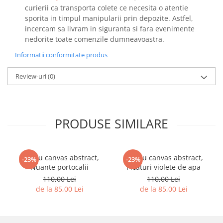
curierii ca transporta colete ce necesita o atentie
sporita in timpul manipularii prin depozite. Astfel,
incercam sa livram in siguranta si fara evenimente
nedorite toate comenzile dumneavoastra.
Informatii conformitate produs
Review-uri
(0)
PRODUSE SIMILARE
Tablou canvas abstract,
Tablou canvas abstract,
-23%
-23%
Nuante portocalii
Picaturi violete de apa
110,00 Lei
110,00 Lei
de la 85,00 Lei
de la 85,00 Lei