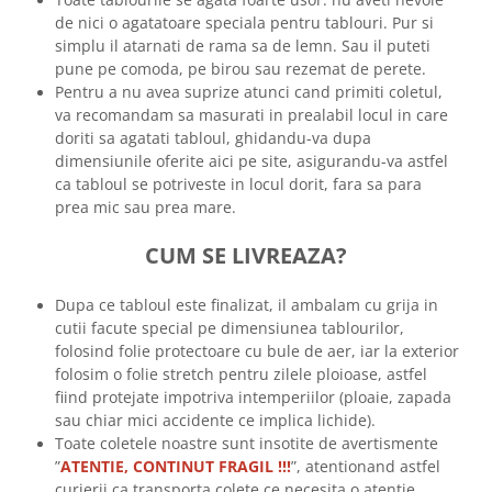
de nici o agatatoare speciala pentru tablouri. Pur si
simplu il atarnati de rama sa de lemn. Sau il puteti
pune pe comoda, pe birou sau rezemat de perete.
Pentru a nu avea suprize atunci cand primiti coletul,
va recomandam sa masurati in prealabil locul in care
doriti sa agatati tabloul, ghidandu-va dupa
dimensiunile oferite aici pe site, asigurandu-va astfel
ca tabloul se potriveste in locul dorit, fara sa para
prea mic sau prea mare.
CUM SE LIVREAZA?
Dupa ce tabloul este finalizat, il ambalam cu grija in
cutii facute special pe dimensiunea tablourilor,
folosind folie protectoare cu bule de aer, iar la exterior
folosim o folie stretch pentru zilele ploioase, astfel
fiind protejate impotriva intemperiilor (ploaie, zapada
sau chiar mici accidente ce implica lichide).
Toate coletele noastre sunt insotite de avertismente
”
ATENTIE, CONTINUT FRAGIL !!!
”, atentionand astfel
curierii ca transporta colete ce necesita o atentie