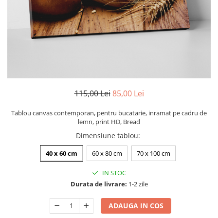
Zodia Fecioara
Tablouri PVC
Zodia Gemeni
Tablouri PVC copii
Zodia Leu
Zodia Pesti
Zodia Rac
Zodia Taur
Zodia Scorpion
Zodia Varsator
115,00 Lei
85,00 Lei
Zodia Sagetator
Tablou canvas contemporan, pentru bucatarie, inramat pe cadru de
Tricou personalizat cu imaginea
lemn, print HD, Bread
sau textul tau
Dimensiune tablou
:
Tricouri familie
40 x 60 cm
60 x 80 cm
70 x 100 cm
Tricouri mamici
Tricouri tatici
IN STOC
Tricouri drumetii
Durata de livrare:
1-2 zile
Tricouri pescari
ADAUGA IN COS
Tricouri gameri