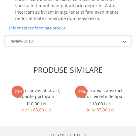
sporita in timpul manipularii prin depozite. Astfel,
incercam sa livram in siguranta si fara evenimente
nedorite toate comenzile dumneavoastra.
Informatii conformitate produs
Review-uri
(0)
PRODUSE SIMILARE
Tablou canvas abstract,
Tablou canvas abstract,
-23%
-23%
Nuante portocalii
Picaturi violete de apa
110,00 Lei
110,00 Lei
de la 85,00 Lei
de la 85,00 Lei
NEWSLETTER