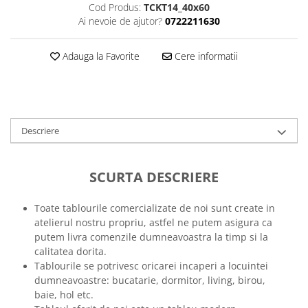
Cod Produs:
TCKT14_40x60
Tricouri music is life
Ai nevoie de ajutor?
0722211630
Tricouri sporturi de iarna
Adauga la Favorite
Cere informatii
Tricouri snowboard
Tricouri ski
Halloween
Tricouri aniversare
Descriere
Tricouri cadou 20 ani
Tricouri cadou 30 ani
Tricouri cadou 40 ani
SCURTA DESCRIERE
Tricouri cadou 50 ani
Tricouri cadou 60 ani
Toate tablourile comercializate de noi sunt create in
atelierul nostru propriu, astfel ne putem asigura ca
Tricouri motociclisti
putem livra comenzile dumneavoastra la timp si la
Tricouri motociclisti
calitatea dorita.
Tricouri enduro
Tablourile se potrivesc oricarei incaperi a locuintei
dumneavoastre: bucatarie, dormitor, living, birou,
Tricouri offroad
baie, hol etc.
Tricouri biciclisti