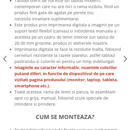
Tabloul oferit de noi este un tablou modern,
Tricouri biciclisti
contemporan care nu are nici o rama vizibila, fiind un
produs finit gata de agatat pe perete (nu
Tricouri biciclisti MTB
necesita inramare suplimentara).
Tricouri biciclisti BMX
Este produs prin imprimarea digitala a imaginii pe un
Tricouri biciclisti downhill
suport textil flexibil (canvas) si intinderea manuala a
Tricouri skateboard
acesteia pe un cadru de lemn interior (un sasiu) de
20-30 mm grosime, produs in atelierele noastre.
Tricouri sport/fitness
Imprimarea digitala se face la rezolutie inalta, folosind
Tricouri fitness/sala de forta
cerneluri rezistente la razele soarelui, astfel tabloul
Tricouri yoga
pastrandu-si culorile vii pentru un timp indelungat.
Imaginile au caracter informativ, nuantele culorilor
putand diferi, in functie de dispozitivul de pe care
vizitati pagina produsului (monitor, laptop, tableta,
smartphone etc.).
Toate acestea: rama de lemn si panza, le asamblam
apoi cu grija, manual, folosind scule speciale de
intindere si prindere.
CUM SE MONTEAZA?
Toate tablourile se agata foarte usor: nu aveti nevoie