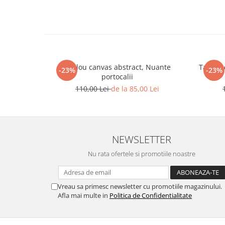
Tablou canvas abstract, Nuante
Tablou c
-23%
-23%
portocalii
110,00 Lei
de la 85,00 Lei
NEWSLETTER
Nu rata ofertele si promotiile noastre
Vreau sa primesc newsletter cu promotiile magazinului.
Afla mai multe in
Politica de Confidentialitate