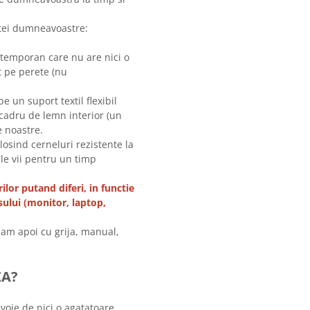
intei dumneavoastre:
ntemporan care nu are nici o
t pe perete (nu
 un suport textil flexibil
cadru de lemn interior (un
e noastre.
olosind cerneluri rezistente la
ile vii pentru un timp
ilor putand diferi, in functie
sului (monitor, laptop,
am apoi cu grija, manual,
ZA?
evoie de nici o agatatoare