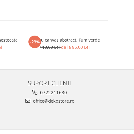
mestecata
Tablou canvas abstract, Fum verde
Tablou ca
-23%
-23%
ei
110,00 Lei
de la 85,00 Lei
110
SUPORT CLIENTI
0722211630
office@dekostore.ro