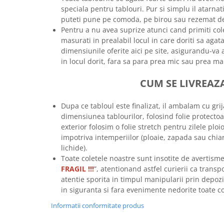
speciala pentru tablouri. Pur si simplu il atarna
Tricouri biciclisti
puteti pune pe comoda, pe birou sau rezemat de
Tricouri biciclisti MTB
Pentru a nu avea suprize atunci cand primiti co
Tricouri biciclisti BMX
masurati in prealabil locul in care doriti sa aga
Tricouri biciclisti downhill
dimensiunile oferite aici pe site, asigurandu-va a
Tricouri skateboard
in locul dorit, fara sa para prea mic sau prea ma
Tricouri sport/fitness
CUM SE LIVREAZ
Tricouri fitness/sala de forta
Tricouri yoga
Dupa ce tabloul este finalizat, il ambalam cu grij
dimensiunea tablourilor, folosind folie protectoa
exterior folosim o folie stretch pentru zilele ploio
impotriva intemperiilor (ploaie, zapada sau chia
lichide).
Toate coletele noastre sunt insotite de avertisme
FRAGIL !!!
”, atentionand astfel curierii ca transp
atentie sporita in timpul manipularii prin depozi
in siguranta si fara evenimente nedorite toate
Informatii conformitate produs