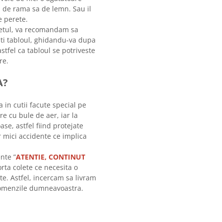
ti de rama sa de lemn. Sau il
 perete.
letul, va recomandam sa
tati tabloul, ghidandu-va dupa
stfel ca tabloul se potriveste
re.
A?
a in cutii facute special pe
re cu bule de aer, iar la
ase, astfel fiind protejate
r mici accidente ce implica
nte ”
ATENTIE, CONTINUT
orta colete ce necesita o
te. Astfel, incercam sa livram
 comenzile dumneavoastra.