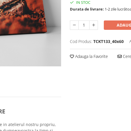
IN STOC
Durata de livrare:
1-2 zile lucrăto
ADAUG
Cod Produs:
TCKT133_40x60
Adauga la Favorite
Cere 
RE
e in atelierul nostru propriu,
le dumneavoastra la timp si