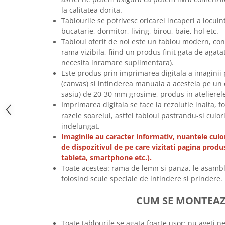
la calitatea dorita.
Tricouri music is life
Tablourile se potrivesc oricarei incaperi a locu
Tricouri sporturi de iarna
bucatarie, dormitor, living, birou, baie, hol etc.
Tricouri snowboard
Tabloul oferit de noi este un tablou modern, co
rama vizibila, fiind un produs finit gata de agata
Tricouri ski
necesita inramare suplimentara).
Halloween
Este produs prin imprimarea digitala a imaginii pe
Tricouri aniversare
(canvas) si intinderea manuala a acesteia pe un 
sasiu) de 20-30 mm grosime, produs in atelierel
Tricouri cadou 20 ani
Imprimarea digitala se face la rezolutie inalta, f
Tricouri cadou 30 ani
razele soarelui, astfel tabloul pastrandu-si culor
Tricouri cadou 40 ani
indelungat.
Imaginile au caracter informativ, nuantele culor
Tricouri cadou 50 ani
de dispozitivul de pe care vizitati pagina produ
Tricouri cadou 60 ani
tableta, smartphone etc.).
Tricouri motociclisti
Toate acestea: rama de lemn si panza, le asambl
folosind scule speciale de intindere si prindere.
Tricouri motociclisti
Tricouri enduro
CUM SE MONTEA
Tricouri offroad
Tricouri biciclisti
Toate tablourile se agata foarte usor: nu aveti n