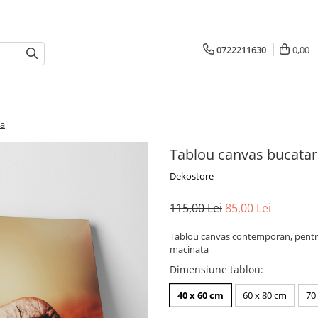
0722211630
0,00
ta
Tablou canvas bucatar
Dekostore
115,00 Lei
85,00 Lei
Tablou canvas contemporan, pentru
macinata
Dimensiune tablou
:
40 x 60 cm
60 x 80 cm
70