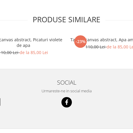
PRODUSE SIMILARE
anvas abstract, Picaturi violete
Tablou canvas abstract, Apa a
-23%
de apa
110,00 Lei
de la 85,00 L
110,00 Lei
de la 85,00 Lei
SOCIAL
Urmareste-ne in social media