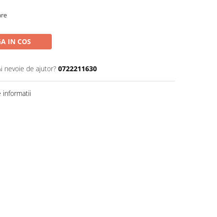
are
A IN COS
Ai nevoie de ajutor?
0722211630
informatii