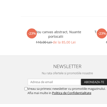
Tablou canvas abstract, Nuante
Tablou c
-23%
-23%
portocalii
110,00 Lei
de la 85,00 Lei
NEWSLETTER
Nu rata ofertele si promotiile noastre
Vreau sa primesc newsletter cu promotiile magazinului.
Afla mai multe in
Politica de Confidentialitate