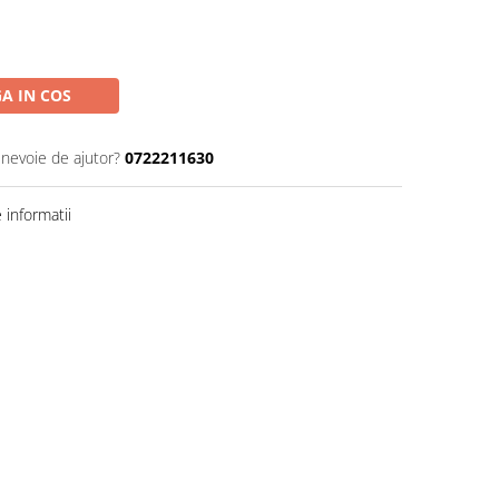
A IN COS
 nevoie de ajutor?
0722211630
informatii