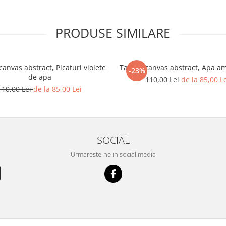
PRODUSE SIMILARE
anvas abstract, Picaturi violete
Tablou canvas abstract, Apa a
-23%
de apa
110,00 Lei
de la 85,00 L
110,00 Lei
de la 85,00 Lei
SOCIAL
Urmareste-ne in social media