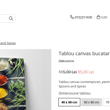
0722211630
0,00
 and Spices
Tablou canvas bucatar
Dekostore
115,00 Lei
85,00 Lei
Tablou canvas contemporan, pentru
Spoons and Spices
Dimensiune tablou
:
40 x 60 cm
60 x 80 cm
70