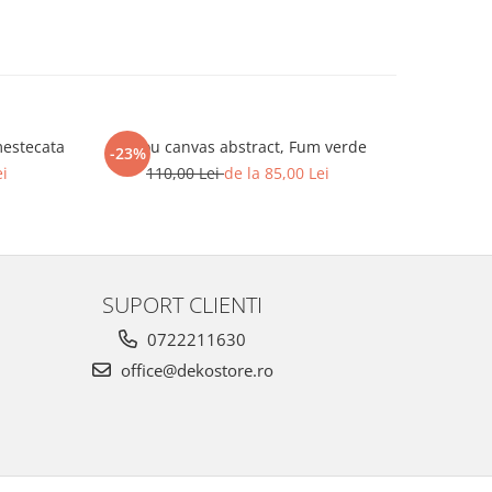
mestecata
Tablou canvas abstract, Fum verde
Tablou ca
-23%
-23%
ei
110,00 Lei
de la 85,00 Lei
110
SUPORT CLIENTI
0722211630
office@dekostore.ro