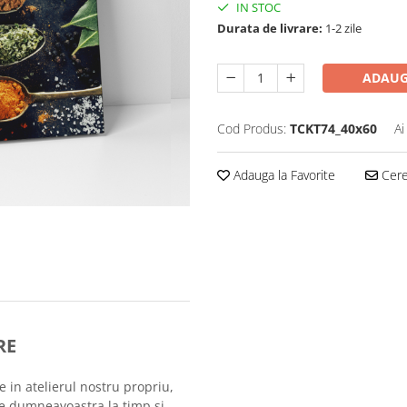
IN STOC
Durata de livrare:
1-2 zile
ADAUG
Cod Produs:
TCKT74_40x60
Ai
Adauga la Favorite
Cere 
RE
e in atelierul nostru propriu,
le dumneavoastra la timp si