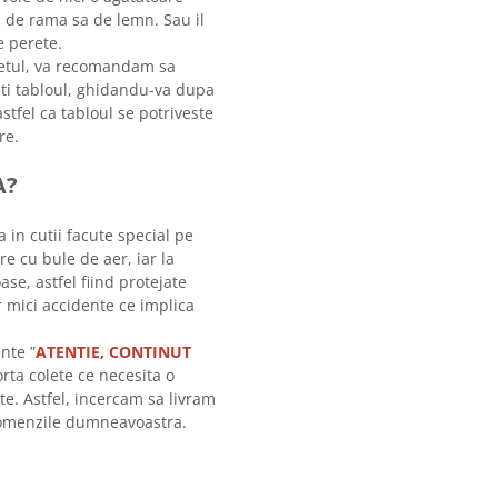
ti de rama sa de lemn. Sau il
 perete.
letul, va recomandam sa
tati tabloul, ghidandu-va dupa
stfel ca tabloul se potriveste
re.
A?
a in cutii facute special pe
re cu bule de aer, iar la
ase, astfel fiind protejate
r mici accidente ce implica
nte ”
ATENTIE, CONTINUT
orta colete ce necesita o
te. Astfel, incercam sa livram
 comenzile dumneavoastra.