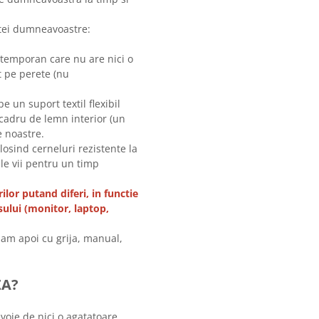
intei dumneavoastre:
ntemporan care nu are nici o
t pe perete (nu
 un suport textil flexibil
cadru de lemn interior (un
e noastre.
olosind cerneluri rezistente la
ile vii pentru un timp
ilor putand diferi, in functie
sului (monitor, laptop,
am apoi cu grija, manual,
ZA?
evoie de nici o agatatoare