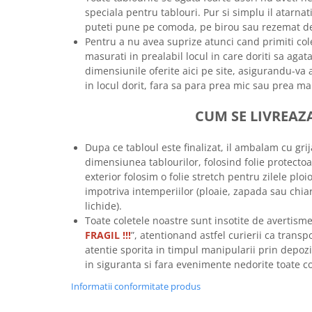
speciala pentru tablouri. Pur si simplu il atarna
Tricouri biciclisti
puteti pune pe comoda, pe birou sau rezemat de
Tricouri biciclisti MTB
Pentru a nu avea suprize atunci cand primiti co
Tricouri biciclisti BMX
masurati in prealabil locul in care doriti sa aga
Tricouri biciclisti downhill
dimensiunile oferite aici pe site, asigurandu-va a
Tricouri skateboard
in locul dorit, fara sa para prea mic sau prea ma
Tricouri sport/fitness
CUM SE LIVREAZ
Tricouri fitness/sala de forta
Tricouri yoga
Dupa ce tabloul este finalizat, il ambalam cu grij
dimensiunea tablourilor, folosind folie protectoa
exterior folosim o folie stretch pentru zilele ploio
impotriva intemperiilor (ploaie, zapada sau chia
lichide).
Toate coletele noastre sunt insotite de avertisme
FRAGIL !!!
”, atentionand astfel curierii ca transp
atentie sporita in timpul manipularii prin depozi
in siguranta si fara evenimente nedorite toate
Informatii conformitate produs