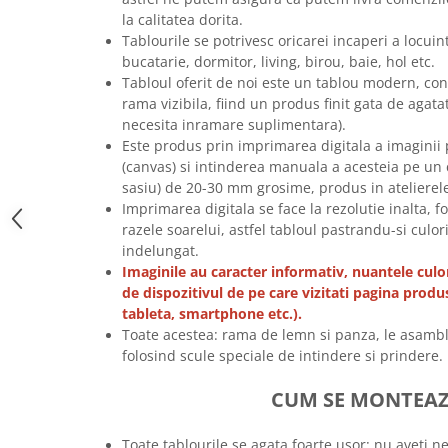
la calitatea dorita.
Tricouri music is life
Tablourile se potrivesc oricarei incaperi a locu
Tricouri sporturi de iarna
bucatarie, dormitor, living, birou, baie, hol etc.
Tricouri snowboard
Tabloul oferit de noi este un tablou modern, co
rama vizibila, fiind un produs finit gata de agata
Tricouri ski
necesita inramare suplimentara).
Halloween
Este produs prin imprimarea digitala a imaginii pe
Tricouri aniversare
(canvas) si intinderea manuala a acesteia pe un 
sasiu) de 20-30 mm grosime, produs in atelierel
Tricouri cadou 20 ani
Imprimarea digitala se face la rezolutie inalta, f
Tricouri cadou 30 ani
razele soarelui, astfel tabloul pastrandu-si culor
Tricouri cadou 40 ani
indelungat.
Imaginile au caracter informativ, nuantele culor
Tricouri cadou 50 ani
de dispozitivul de pe care vizitati pagina produ
Tricouri cadou 60 ani
tableta, smartphone etc.).
Tricouri motociclisti
Toate acestea: rama de lemn si panza, le asambl
folosind scule speciale de intindere si prindere.
Tricouri motociclisti
Tricouri enduro
CUM SE MONTEA
Tricouri offroad
Tricouri biciclisti
Toate tablourile se agata foarte usor: nu aveti n