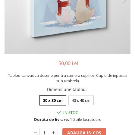
Zodia Fecioara
Tablouri PVC
Zodia Gemeni
Tablouri PVC copii
Zodia Leu
Zodia Pesti
Zodia Rac
Zodia Taur
Zodia Scorpion
Zodia Varsator
50,00 Lei
Zodia Sagetator
Tricou personalizat cu imaginea
Tablou canvas cu desene pentru camera copiilor, Cuplu de iepurasi
sau textul tau
sub umbrela
Tricouri familie
Dimensiune tablou
:
Tricouri mamici
30 x 30 cm
40 x 40 cm
Tricouri tatici
IN STOC
Tricouri drumetii
Durata de livrare:
1-2 zile lucratoare
Tricouri pescari
Tricouri gameri
ADAUGA IN COS