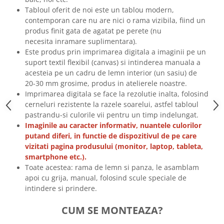
Tricouri biciclisti
Tabloul oferit de noi este un tablou modern,
contemporan care nu are nici o rama vizibila, fiind un
Tricouri biciclisti MTB
produs finit gata de agatat pe perete (nu
Tricouri biciclisti BMX
necesita inramare suplimentara).
Tricouri biciclisti downhill
Este produs prin imprimarea digitala a imaginii pe un
Tricouri skateboard
suport textil flexibil (canvas) si intinderea manuala a
acesteia pe un cadru de lemn interior (un sasiu) de
Tricouri sport/fitness
20-30 mm grosime, produs in atelierele noastre.
Tricouri fitness/sala de forta
Imprimarea digitala se face la rezolutie inalta, folosind
cerneluri rezistente la razele soarelui, astfel tabloul
Tricouri yoga
pastrandu-si culorile vii pentru un timp indelungat.
Imaginile au caracter informativ, nuantele culorilor
putand diferi, in functie de dispozitivul de pe care
vizitati pagina produsului (monitor, laptop, tableta,
smartphone etc.).
Toate acestea: rama de lemn si panza, le asamblam
apoi cu grija, manual, folosind scule speciale de
intindere si prindere.
CUM SE MONTEAZA?