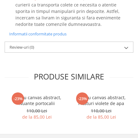
curierii ca transporta colete ce necesita o atentie
sporita in timpul manipularii prin depozite. Astfel,
incercam sa livram in siguranta si fara evenimente
nedorite toate comenzile dumneavoastra.
Informatii conformitate produs
Review-uri
(0)
PRODUSE SIMILARE
Tablou canvas abstract,
Tablou canvas abstract,
-23%
-23%
Nuante portocalii
Picaturi violete de apa
110,00 Lei
110,00 Lei
de la 85,00 Lei
de la 85,00 Lei