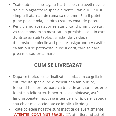
Toate tablourile se agata foarte usor: nu aveti nevoie
de nici o agatatoare speciala pentru tablouri. Pur si
simplu il atarnati de rama sa de lemn. Sau il puteti
pune pe comoda, pe birou sau rezemat de perete.
Pentru a nu avea suprize atunci cand primiti coletul,
va recomandam sa masurati in prealabil locul in care
doriti sa agatati tabloul, ghidandu-va dupa
dimensiunile oferite aici pe site, asigurandu-va astfel
ca tabloul se potriveste in locul dorit, fara sa para
prea mic sau prea mare.
CUM SE LIVREAZA?
Dupa ce tabloul este finalizat, il ambalam cu grija in
cutii facute special pe dimensiunea tablourilor,
folosind folie protectoare cu bule de aer, iar la exterior
folosim o folie stretch pentru zilele ploioase, astfel
fiind protejate impotriva intemperiilor (ploaie, zapada
sau chiar mici accidente ce implica lichide).
Toate coletele noastre sunt insotite de avertismente
”
ATENTIE, CONTINUT FRAGIL !!!
”, atentionand astfel