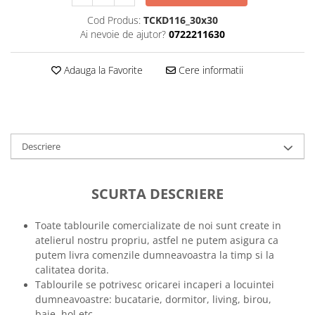
Tricouri music is life
Cod Produs:
TCKD116_30x30
Ai nevoie de ajutor?
0722211630
Tricouri sporturi de iarna
Tricouri snowboard
Adauga la Favorite
Cere informatii
Tricouri ski
Halloween
Tricouri aniversare
Tricouri cadou 20 ani
Descriere
Tricouri cadou 30 ani
Tricouri cadou 40 ani
SCURTA DESCRIERE
Tricouri cadou 50 ani
Tricouri cadou 60 ani
Toate tablourile comercializate de noi sunt create in
Tricouri motociclisti
atelierul nostru propriu, astfel ne putem asigura ca
Tricouri motociclisti
putem livra comenzile dumneavoastra la timp si la
Tricouri enduro
calitatea dorita.
Tablourile se potrivesc oricarei incaperi a locuintei
Tricouri offroad
dumneavoastre: bucatarie, dormitor, living, birou,
Tricouri biciclisti
baie, hol etc.