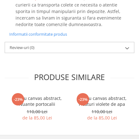
curierii ca transporta colete ce necesita o atentie
sporita in timpul manipularii prin depozite. Astfel,
incercam sa livram in siguranta si fara evenimente
nedorite toate comenzile dumneavoastra.
Informatii conformitate produs
Review-uri
(0)
PRODUSE SIMILARE
Tablou canvas abstract,
Tablou canvas abstract,
-23%
-23%
Nuante portocalii
Picaturi violete de apa
110,00 Lei
110,00 Lei
de la 85,00 Lei
de la 85,00 Lei