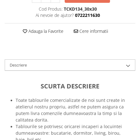
Tricouri music is life
Cod Produs:
TCKD134_30x30
Ai nevoie de ajutor?
0722211630
Tricouri sporturi de iarna
Tricouri snowboard
Adauga la Favorite
Cere informatii
Tricouri ski
Halloween
Tricouri aniversare
Tricouri cadou 20 ani
Descriere
Tricouri cadou 30 ani
Tricouri cadou 40 ani
SCURTA DESCRIERE
Tricouri cadou 50 ani
Tricouri cadou 60 ani
Toate tablourile comercializate de noi sunt create in
Tricouri motociclisti
atelierul nostru propriu, astfel ne putem asigura ca
Tricouri motociclisti
putem livra comenzile dumneavoastra la timp si la
Tricouri enduro
calitatea dorita.
Tablourile se potrivesc oricarei incaperi a locuintei
Tricouri offroad
dumneavoastre: bucatarie, dormitor, living, birou,
Tricouri biciclisti
baie, hol etc.