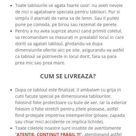
Toate tablourile se agata foarte usor: nu aveti nevoie
de nici o agatatoare speciala pentru tablouri. Pur si
simplu il atarnati de rama sa de lemn. Sau il puteti
pune pe comoda, pe birou sau rezemat de perete.
Pentru a nu avea suprize atunci cand primiti coletul,
va recomandam sa masurati in prealabil locul in care
doriti sa agatati tabloul, ghidandu-va dupa
dimensiunile oferite aici pe site, asigurandu-va astfel
ca tabloul se potriveste in locul dorit, fara sa para
prea mic sau prea mare.
CUM SE LIVREAZA?
Dupa ce tabloul este finalizat, il ambalam cu grija in
cutii facute special pe dimensiunea tablourilor,
folosind folie protectoare cu bule de aer, iar la exterior
folosim o folie stretch pentru zilele ploioase, astfel
fiind protejate impotriva intemperiilor (ploaie, zapada
sau chiar mici accidente ce implica lichide).
Toate coletele noastre sunt insotite de avertismente
”
ATENTIE, CONTINUT FRAGIL !!!
”, atentionand astfel