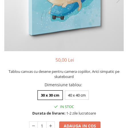
Zodia Fecioara
Tablouri PVC
Zodia Gemeni
Tablouri PVC copii
Zodia Leu
Zodia Pesti
Zodia Rac
Zodia Taur
Zodia Scorpion
Zodia Varsator
50,00 Lei
Zodia Sagetator
Tricou personalizat cu imaginea
Tablou canvas cu desene pentru camera copiilor, Arici simpatic pe
sau textul tau
skateboard
Tricouri familie
Dimensiune tablou
:
Tricouri mamici
30 x 30 cm
40 x 40 cm
Tricouri tatici
IN STOC
Tricouri drumetii
Durata de livrare:
1-2 zile lucratoare
Tricouri pescari
Tricouri gameri
ADAUGA IN COS