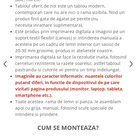
Tricouri biciclisti
Tabloul oferit de noi este un tablou modern,
contemporan care nu are nici o rama vizibila, fiind un
Tricouri biciclisti MTB
produs finit gata de agatat pe perete (nu
Tricouri biciclisti BMX
necesita inramare suplimentara).
Tricouri biciclisti downhill
Este produs prin imprimarea digitala a imaginii pe un
Tricouri skateboard
suport textil flexibil (canvas) si intinderea manuala a
acesteia pe un cadru de lemn interior (un sasiu) de
Tricouri sport/fitness
20-30 mm grosime, produs in atelierele noastre.
Tricouri fitness/sala de forta
Imprimarea digitala se face la rezolutie inalta, folosind
cerneluri rezistente la razele soarelui, astfel tabloul
Tricouri yoga
pastrandu-si culorile vii pentru un timp indelungat.
Imaginile au caracter informativ, nuantele culorilor
putand diferi, in functie de dispozitivul de pe care
vizitati pagina produsului (monitor, laptop, tableta,
smartphone etc.).
Toate acestea: rama de lemn si panza, le asamblam
apoi cu grija, manual, folosind scule speciale de
intindere si prindere.
CUM SE MONTEAZA?