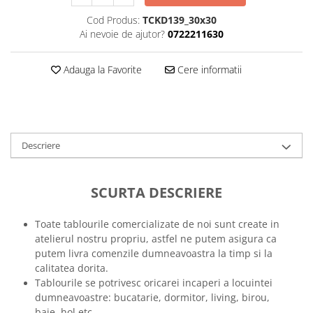
Tricouri music is life
Cod Produs:
TCKD139_30x30
Ai nevoie de ajutor?
0722211630
Tricouri sporturi de iarna
Tricouri snowboard
Adauga la Favorite
Cere informatii
Tricouri ski
Halloween
Tricouri aniversare
Tricouri cadou 20 ani
Descriere
Tricouri cadou 30 ani
Tricouri cadou 40 ani
SCURTA DESCRIERE
Tricouri cadou 50 ani
Tricouri cadou 60 ani
Toate tablourile comercializate de noi sunt create in
Tricouri motociclisti
atelierul nostru propriu, astfel ne putem asigura ca
Tricouri motociclisti
putem livra comenzile dumneavoastra la timp si la
Tricouri enduro
calitatea dorita.
Tablourile se potrivesc oricarei incaperi a locuintei
Tricouri offroad
dumneavoastre: bucatarie, dormitor, living, birou,
Tricouri biciclisti
baie, hol etc.