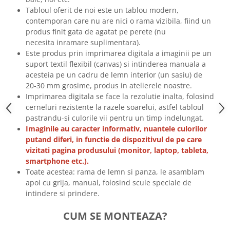
Tricouri biciclisti
Tabloul oferit de noi este un tablou modern,
contemporan care nu are nici o rama vizibila, fiind un
Tricouri biciclisti MTB
produs finit gata de agatat pe perete (nu
Tricouri biciclisti BMX
necesita inramare suplimentara).
Tricouri biciclisti downhill
Este produs prin imprimarea digitala a imaginii pe un
Tricouri skateboard
suport textil flexibil (canvas) si intinderea manuala a
acesteia pe un cadru de lemn interior (un sasiu) de
Tricouri sport/fitness
20-30 mm grosime, produs in atelierele noastre.
Tricouri fitness/sala de forta
Imprimarea digitala se face la rezolutie inalta, folosind
cerneluri rezistente la razele soarelui, astfel tabloul
Tricouri yoga
pastrandu-si culorile vii pentru un timp indelungat.
Imaginile au caracter informativ, nuantele culorilor
putand diferi, in functie de dispozitivul de pe care
vizitati pagina produsului (monitor, laptop, tableta,
smartphone etc.).
Toate acestea: rama de lemn si panza, le asamblam
apoi cu grija, manual, folosind scule speciale de
intindere si prindere.
CUM SE MONTEAZA?