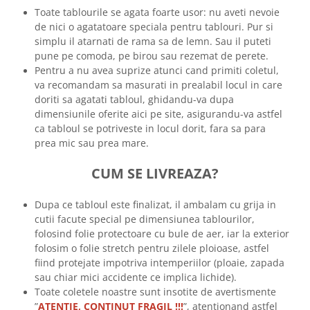
Toate tablourile se agata foarte usor: nu aveti nevoie
de nici o agatatoare speciala pentru tablouri. Pur si
simplu il atarnati de rama sa de lemn. Sau il puteti
pune pe comoda, pe birou sau rezemat de perete.
Pentru a nu avea suprize atunci cand primiti coletul,
va recomandam sa masurati in prealabil locul in care
doriti sa agatati tabloul, ghidandu-va dupa
dimensiunile oferite aici pe site, asigurandu-va astfel
ca tabloul se potriveste in locul dorit, fara sa para
prea mic sau prea mare.
CUM SE LIVREAZA?
Dupa ce tabloul este finalizat, il ambalam cu grija in
cutii facute special pe dimensiunea tablourilor,
folosind folie protectoare cu bule de aer, iar la exterior
folosim o folie stretch pentru zilele ploioase, astfel
fiind protejate impotriva intemperiilor (ploaie, zapada
sau chiar mici accidente ce implica lichide).
Toate coletele noastre sunt insotite de avertismente
”
ATENTIE, CONTINUT FRAGIL !!!
”, atentionand astfel