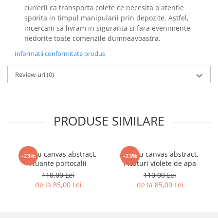
curierii ca transporta colete ce necesita o atentie
sporita in timpul manipularii prin depozite. Astfel,
incercam sa livram in siguranta si fara evenimente
nedorite toate comenzile dumneavoastra.
Informatii conformitate produs
Review-uri
(0)
PRODUSE SIMILARE
Tablou canvas abstract,
Tablou canvas abstract,
-23%
-23%
Nuante portocalii
Picaturi violete de apa
110,00 Lei
110,00 Lei
de la 85,00 Lei
de la 85,00 Lei