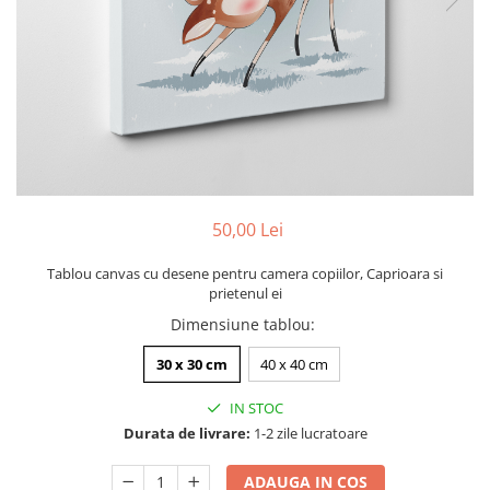
Zodia Fecioara
Tablouri PVC
Zodia Gemeni
Tablouri PVC copii
Zodia Leu
Zodia Pesti
Zodia Rac
Zodia Taur
Zodia Scorpion
Zodia Varsator
50,00 Lei
Zodia Sagetator
Tricou personalizat cu imaginea
Tablou canvas cu desene pentru camera copiilor, Caprioara si
sau textul tau
prietenul ei
Tricouri familie
Dimensiune tablou
:
Tricouri mamici
30 x 30 cm
40 x 40 cm
Tricouri tatici
IN STOC
Tricouri drumetii
Durata de livrare:
1-2 zile lucratoare
Tricouri pescari
Tricouri gameri
ADAUGA IN COS