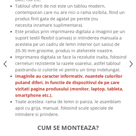
Tricouri biciclisti
Tabloul oferit de noi este un tablou modern,
contemporan care nu are nici o rama vizibila, fiind un
Tricouri biciclisti MTB
produs finit gata de agatat pe perete (nu
Tricouri biciclisti BMX
necesita inramare suplimentara).
Tricouri biciclisti downhill
Este produs prin imprimarea digitala a imaginii pe un
Tricouri skateboard
suport textil flexibil (canvas) si intinderea manuala a
acesteia pe un cadru de lemn interior (un sasiu) de
Tricouri sport/fitness
20-30 mm grosime, produs in atelierele noastre.
Tricouri fitness/sala de forta
Imprimarea digitala se face la rezolutie inalta, folosind
cerneluri rezistente la razele soarelui, astfel tabloul
Tricouri yoga
pastrandu-si culorile vii pentru un timp indelungat.
Imaginile au caracter informativ, nuantele culorilor
putand diferi, in functie de dispozitivul de pe care
vizitati pagina produsului (monitor, laptop, tableta,
smartphone etc.).
Toate acestea: rama de lemn si panza, le asamblam
apoi cu grija, manual, folosind scule speciale de
intindere si prindere.
CUM SE MONTEAZA?