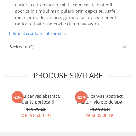
curierii ca transporta colete ce necesita o atentie
sporita in timpul manipularii prin depozite. Astfel,
incercam sa livram in siguranta si fara evenimente
nedorite toate comenzile dumneavoastra.
Informatii conformitate produs
Review-uri
(0)
PRODUSE SIMILARE
Tablou canvas abstract,
Tablou canvas abstract,
-23%
-23%
Nuante portocalii
Picaturi violete de apa
110,00 Lei
110,00 Lei
de la 85,00 Lei
de la 85,00 Lei