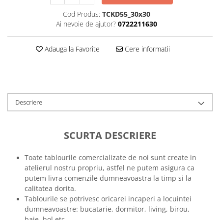
Tricouri music is life
Cod Produs:
TCKD55_30x30
Ai nevoie de ajutor?
0722211630
Tricouri sporturi de iarna
Tricouri snowboard
Adauga la Favorite
Cere informatii
Tricouri ski
Halloween
Tricouri aniversare
Tricouri cadou 20 ani
Descriere
Tricouri cadou 30 ani
Tricouri cadou 40 ani
SCURTA DESCRIERE
Tricouri cadou 50 ani
Tricouri cadou 60 ani
Toate tablourile comercializate de noi sunt create in
Tricouri motociclisti
atelierul nostru propriu, astfel ne putem asigura ca
Tricouri motociclisti
putem livra comenzile dumneavoastra la timp si la
Tricouri enduro
calitatea dorita.
Tablourile se potrivesc oricarei incaperi a locuintei
Tricouri offroad
dumneavoastre: bucatarie, dormitor, living, birou,
Tricouri biciclisti
baie, hol etc.