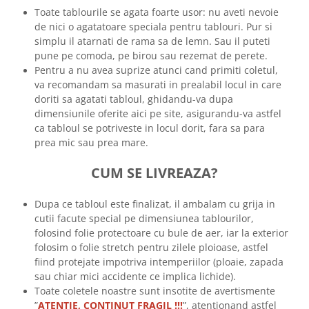
Toate tablourile se agata foarte usor: nu aveti nevoie
de nici o agatatoare speciala pentru tablouri. Pur si
simplu il atarnati de rama sa de lemn. Sau il puteti
pune pe comoda, pe birou sau rezemat de perete.
Pentru a nu avea suprize atunci cand primiti coletul,
va recomandam sa masurati in prealabil locul in care
doriti sa agatati tabloul, ghidandu-va dupa
dimensiunile oferite aici pe site, asigurandu-va astfel
ca tabloul se potriveste in locul dorit, fara sa para
prea mic sau prea mare.
CUM SE LIVREAZA?
Dupa ce tabloul este finalizat, il ambalam cu grija in
cutii facute special pe dimensiunea tablourilor,
folosind folie protectoare cu bule de aer, iar la exterior
folosim o folie stretch pentru zilele ploioase, astfel
fiind protejate impotriva intemperiilor (ploaie, zapada
sau chiar mici accidente ce implica lichide).
Toate coletele noastre sunt insotite de avertismente
”
ATENTIE, CONTINUT FRAGIL !!!
”, atentionand astfel