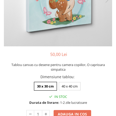
Zodia Fecioara
Tablouri PVC
Zodia Gemeni
Tablouri PVC copii
Zodia Leu
Zodia Pesti
Zodia Rac
Zodia Taur
Zodia Scorpion
Zodia Varsator
50,00 Lei
Zodia Sagetator
Tricou personalizat cu imaginea
Tablou canvas cu desene pentru camera copiilor, O caprioara
sau textul tau
simpatica
Tricouri familie
Dimensiune tablou
:
Tricouri mamici
30 x 30 cm
40 x 40 cm
Tricouri tatici
IN STOC
Tricouri drumetii
Durata de livrare:
1-2 zile lucratoare
Tricouri pescari
Tricouri gameri
ADAUGA IN COS