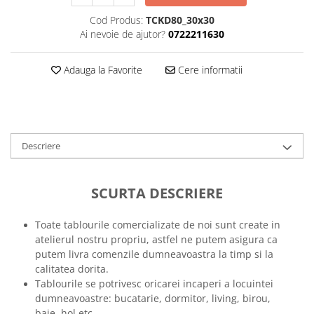
Tricouri music is life
Cod Produs:
TCKD80_30x30
Ai nevoie de ajutor?
0722211630
Tricouri sporturi de iarna
Tricouri snowboard
Adauga la Favorite
Cere informatii
Tricouri ski
Halloween
Tricouri aniversare
Tricouri cadou 20 ani
Descriere
Tricouri cadou 30 ani
Tricouri cadou 40 ani
SCURTA DESCRIERE
Tricouri cadou 50 ani
Tricouri cadou 60 ani
Toate tablourile comercializate de noi sunt create in
Tricouri motociclisti
atelierul nostru propriu, astfel ne putem asigura ca
Tricouri motociclisti
putem livra comenzile dumneavoastra la timp si la
Tricouri enduro
calitatea dorita.
Tablourile se potrivesc oricarei incaperi a locuintei
Tricouri offroad
dumneavoastre: bucatarie, dormitor, living, birou,
Tricouri biciclisti
baie, hol etc.