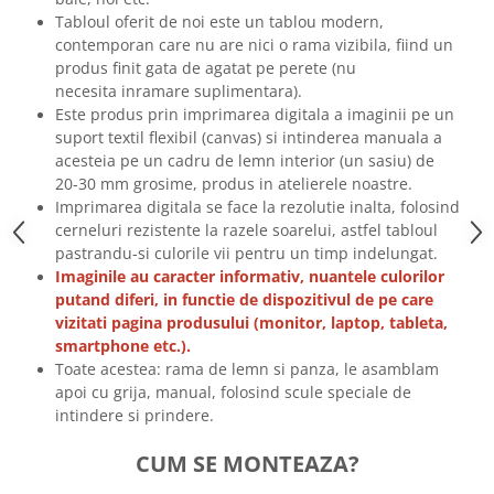
Tricouri biciclisti
Tabloul oferit de noi este un tablou modern,
contemporan care nu are nici o rama vizibila, fiind un
Tricouri biciclisti MTB
produs finit gata de agatat pe perete (nu
Tricouri biciclisti BMX
necesita inramare suplimentara).
Tricouri biciclisti downhill
Este produs prin imprimarea digitala a imaginii pe un
Tricouri skateboard
suport textil flexibil (canvas) si intinderea manuala a
acesteia pe un cadru de lemn interior (un sasiu) de
Tricouri sport/fitness
20-30 mm grosime, produs in atelierele noastre.
Tricouri fitness/sala de forta
Imprimarea digitala se face la rezolutie inalta, folosind
cerneluri rezistente la razele soarelui, astfel tabloul
Tricouri yoga
pastrandu-si culorile vii pentru un timp indelungat.
Imaginile au caracter informativ, nuantele culorilor
putand diferi, in functie de dispozitivul de pe care
vizitati pagina produsului (monitor, laptop, tableta,
smartphone etc.).
Toate acestea: rama de lemn si panza, le asamblam
apoi cu grija, manual, folosind scule speciale de
intindere si prindere.
CUM SE MONTEAZA?