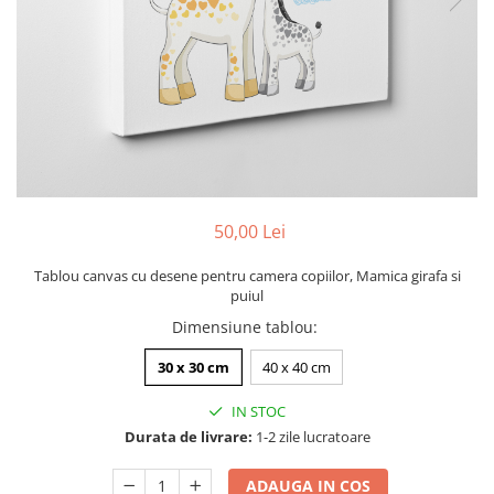
Zodia Fecioara
Tablouri PVC
Zodia Gemeni
Tablouri PVC copii
Zodia Leu
Zodia Pesti
Zodia Rac
Zodia Taur
Zodia Scorpion
Zodia Varsator
50,00 Lei
Zodia Sagetator
Tricou personalizat cu imaginea
Tablou canvas cu desene pentru camera copiilor, Mamica girafa si
sau textul tau
puiul
Tricouri familie
Dimensiune tablou
:
Tricouri mamici
30 x 30 cm
40 x 40 cm
Tricouri tatici
IN STOC
Tricouri drumetii
Durata de livrare:
1-2 zile lucratoare
Tricouri pescari
Tricouri gameri
ADAUGA IN COS