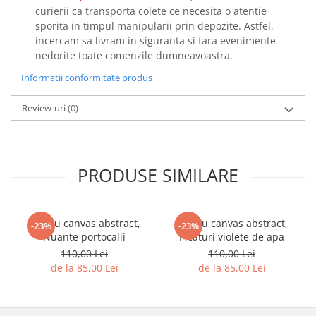
curierii ca transporta colete ce necesita o atentie
sporita in timpul manipularii prin depozite. Astfel,
incercam sa livram in siguranta si fara evenimente
nedorite toate comenzile dumneavoastra.
Informatii conformitate produs
Review-uri
(0)
PRODUSE SIMILARE
Tablou canvas abstract,
Tablou canvas abstract,
-23%
-23%
Nuante portocalii
Picaturi violete de apa
110,00 Lei
110,00 Lei
de la 85,00 Lei
de la 85,00 Lei