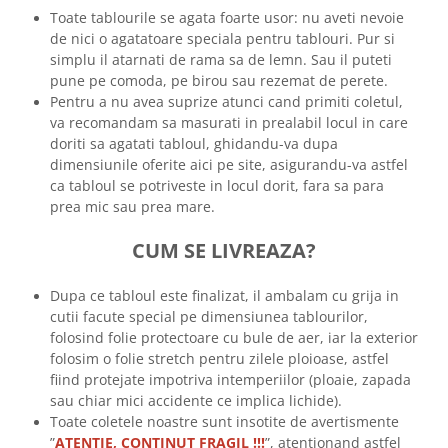
Toate tablourile se agata foarte usor: nu aveti nevoie
de nici o agatatoare speciala pentru tablouri. Pur si
simplu il atarnati de rama sa de lemn. Sau il puteti
pune pe comoda, pe birou sau rezemat de perete.
Pentru a nu avea suprize atunci cand primiti coletul,
va recomandam sa masurati in prealabil locul in care
doriti sa agatati tabloul, ghidandu-va dupa
dimensiunile oferite aici pe site, asigurandu-va astfel
ca tabloul se potriveste in locul dorit, fara sa para
prea mic sau prea mare.
CUM SE LIVREAZA?
Dupa ce tabloul este finalizat, il ambalam cu grija in
cutii facute special pe dimensiunea tablourilor,
folosind folie protectoare cu bule de aer, iar la exterior
folosim o folie stretch pentru zilele ploioase, astfel
fiind protejate impotriva intemperiilor (ploaie, zapada
sau chiar mici accidente ce implica lichide).
Toate coletele noastre sunt insotite de avertismente
”
ATENTIE, CONTINUT FRAGIL !!!
”, atentionand astfel