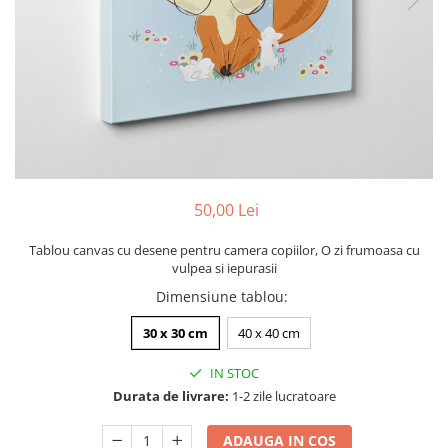
Zodia Fecioara
Tablouri PVC
Zodia Gemeni
Tablouri PVC copii
Zodia Leu
Zodia Pesti
Zodia Rac
Zodia Taur
Zodia Scorpion
Zodia Varsator
50,00 Lei
Zodia Sagetator
Tricou personalizat cu imaginea
Tablou canvas cu desene pentru camera copiilor, O zi frumoasa cu
sau textul tau
vulpea si iepurasii
Tricouri familie
Dimensiune tablou
:
Tricouri mamici
30 x 30 cm
40 x 40 cm
Tricouri tatici
IN STOC
Tricouri drumetii
Durata de livrare:
1-2 zile lucratoare
Tricouri pescari
Tricouri gameri
ADAUGA IN COS