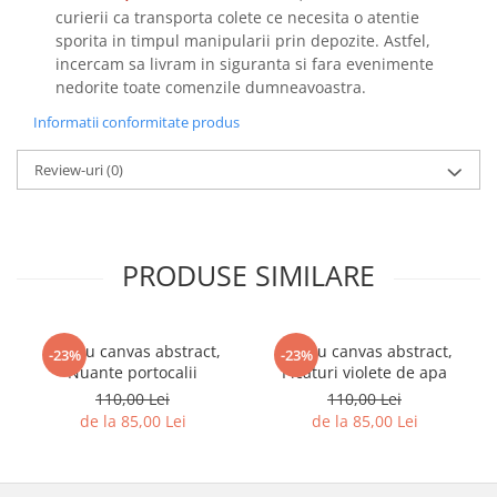
curierii ca transporta colete ce necesita o atentie
sporita in timpul manipularii prin depozite. Astfel,
incercam sa livram in siguranta si fara evenimente
nedorite toate comenzile dumneavoastra.
Informatii conformitate produs
Review-uri
(0)
PRODUSE SIMILARE
Tablou canvas abstract,
Tablou canvas abstract,
-23%
-23%
Nuante portocalii
Picaturi violete de apa
110,00 Lei
110,00 Lei
de la 85,00 Lei
de la 85,00 Lei