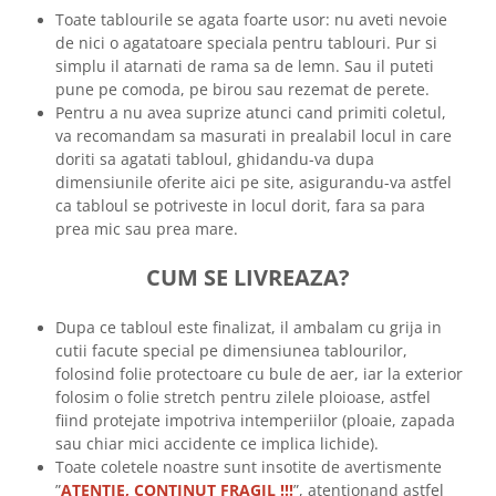
Toate tablourile se agata foarte usor: nu aveti nevoie
de nici o agatatoare speciala pentru tablouri. Pur si
simplu il atarnati de rama sa de lemn. Sau il puteti
pune pe comoda, pe birou sau rezemat de perete.
Pentru a nu avea suprize atunci cand primiti coletul,
va recomandam sa masurati in prealabil locul in care
doriti sa agatati tabloul, ghidandu-va dupa
dimensiunile oferite aici pe site, asigurandu-va astfel
ca tabloul se potriveste in locul dorit, fara sa para
prea mic sau prea mare.
CUM SE LIVREAZA?
Dupa ce tabloul este finalizat, il ambalam cu grija in
cutii facute special pe dimensiunea tablourilor,
folosind folie protectoare cu bule de aer, iar la exterior
folosim o folie stretch pentru zilele ploioase, astfel
fiind protejate impotriva intemperiilor (ploaie, zapada
sau chiar mici accidente ce implica lichide).
Toate coletele noastre sunt insotite de avertismente
”
ATENTIE, CONTINUT FRAGIL !!!
”, atentionand astfel