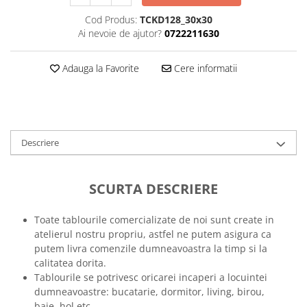
Tricouri music is life
Cod Produs:
TCKD128_30x30
Ai nevoie de ajutor?
0722211630
Tricouri sporturi de iarna
Tricouri snowboard
Adauga la Favorite
Cere informatii
Tricouri ski
Halloween
Tricouri aniversare
Tricouri cadou 20 ani
Descriere
Tricouri cadou 30 ani
Tricouri cadou 40 ani
SCURTA DESCRIERE
Tricouri cadou 50 ani
Tricouri cadou 60 ani
Toate tablourile comercializate de noi sunt create in
Tricouri motociclisti
atelierul nostru propriu, astfel ne putem asigura ca
Tricouri motociclisti
putem livra comenzile dumneavoastra la timp si la
Tricouri enduro
calitatea dorita.
Tablourile se potrivesc oricarei incaperi a locuintei
Tricouri offroad
dumneavoastre: bucatarie, dormitor, living, birou,
Tricouri biciclisti
baie, hol etc.