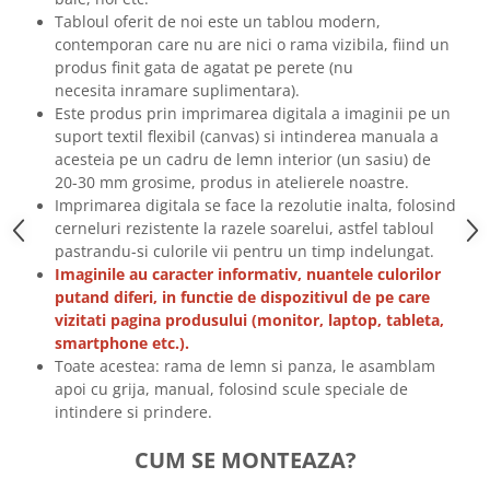
Tricouri biciclisti
Tabloul oferit de noi este un tablou modern,
contemporan care nu are nici o rama vizibila, fiind un
Tricouri biciclisti MTB
produs finit gata de agatat pe perete (nu
Tricouri biciclisti BMX
necesita inramare suplimentara).
Tricouri biciclisti downhill
Este produs prin imprimarea digitala a imaginii pe un
Tricouri skateboard
suport textil flexibil (canvas) si intinderea manuala a
acesteia pe un cadru de lemn interior (un sasiu) de
Tricouri sport/fitness
20-30 mm grosime, produs in atelierele noastre.
Tricouri fitness/sala de forta
Imprimarea digitala se face la rezolutie inalta, folosind
cerneluri rezistente la razele soarelui, astfel tabloul
Tricouri yoga
pastrandu-si culorile vii pentru un timp indelungat.
Imaginile au caracter informativ, nuantele culorilor
putand diferi, in functie de dispozitivul de pe care
vizitati pagina produsului (monitor, laptop, tableta,
smartphone etc.).
Toate acestea: rama de lemn si panza, le asamblam
apoi cu grija, manual, folosind scule speciale de
intindere si prindere.
CUM SE MONTEAZA?