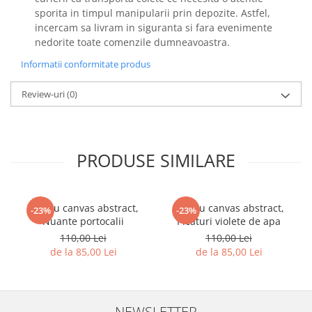
sporita in timpul manipularii prin depozite. Astfel,
incercam sa livram in siguranta si fara evenimente
nedorite toate comenzile dumneavoastra.
Informatii conformitate produs
Review-uri
(0)
PRODUSE SIMILARE
Tablou canvas abstract,
Tablou canvas abstract,
-23%
-23%
Nuante portocalii
Picaturi violete de apa
110,00 Lei
110,00 Lei
de la 85,00 Lei
de la 85,00 Lei
NEWSLETTER