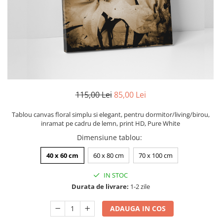
Zodia Fecioara
Tablouri PVC
Zodia Gemeni
Tablouri PVC copii
Zodia Leu
Zodia Pesti
Zodia Rac
Zodia Taur
Zodia Scorpion
Zodia Varsator
115,00 Lei
85,00 Lei
Zodia Sagetator
Tablou canvas floral simplu si elegant, pentru dormitor/living/birou,
Tricou personalizat cu imaginea
inramat pe cadru de lemn, print HD, Pure White
sau textul tau
Dimensiune tablou
:
Tricouri familie
40 x 60 cm
60 x 80 cm
70 x 100 cm
Tricouri mamici
Tricouri tatici
IN STOC
Tricouri drumetii
Durata de livrare:
1-2 zile
Tricouri pescari
ADAUGA IN COS
Tricouri gameri