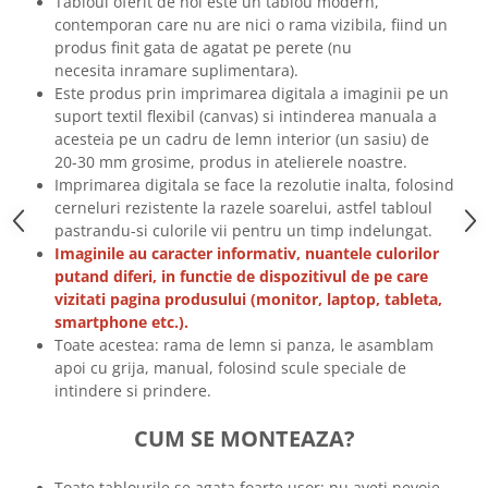
Tabloul oferit de noi este un tablou modern,
Tricouri biciclisti
contemporan care nu are nici o rama vizibila, fiind un
produs finit gata de agatat pe perete (nu
Tricouri biciclisti MTB
necesita inramare suplimentara).
Tricouri biciclisti BMX
Este produs prin imprimarea digitala a imaginii pe un
Tricouri biciclisti downhill
suport textil flexibil (canvas) si intinderea manuala a
Tricouri skateboard
acesteia pe un cadru de lemn interior (un sasiu) de
20-30 mm grosime, produs in atelierele noastre.
Tricouri sport/fitness
Imprimarea digitala se face la rezolutie inalta, folosind
Tricouri fitness/sala de forta
cerneluri rezistente la razele soarelui, astfel tabloul
Tricouri yoga
pastrandu-si culorile vii pentru un timp indelungat.
Imaginile au caracter informativ, nuantele culorilor
putand diferi, in functie de dispozitivul de pe care
vizitati pagina produsului (monitor, laptop, tableta,
smartphone etc.).
Toate acestea: rama de lemn si panza, le asamblam
apoi cu grija, manual, folosind scule speciale de
intindere si prindere.
CUM SE MONTEAZA?
Toate tablourile se agata foarte usor: nu aveti nevoie