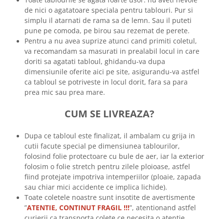
de nici o agatatoare speciala pentru tablouri. Pur si
simplu il atarnati de rama sa de lemn. Sau il puteti
pune pe comoda, pe birou sau rezemat de perete.
Pentru a nu avea suprize atunci cand primiti coletul,
va recomandam sa masurati in prealabil locul in care
doriti sa agatati tabloul, ghidandu-va dupa
dimensiunile oferite aici pe site, asigurandu-va astfel
ca tabloul se potriveste in locul dorit, fara sa para
prea mic sau prea mare.
CUM SE LIVREAZA?
Dupa ce tabloul este finalizat, il ambalam cu grija in
cutii facute special pe dimensiunea tablourilor,
folosind folie protectoare cu bule de aer, iar la exterior
folosim o folie stretch pentru zilele ploioase, astfel
fiind protejate impotriva intemperiilor (ploaie, zapada
sau chiar mici accidente ce implica lichide).
Toate coletele noastre sunt insotite de avertismente
”
ATENTIE, CONTINUT FRAGIL !!!
”, atentionand astfel
curierii ca transporta colete ce necesita o atentie