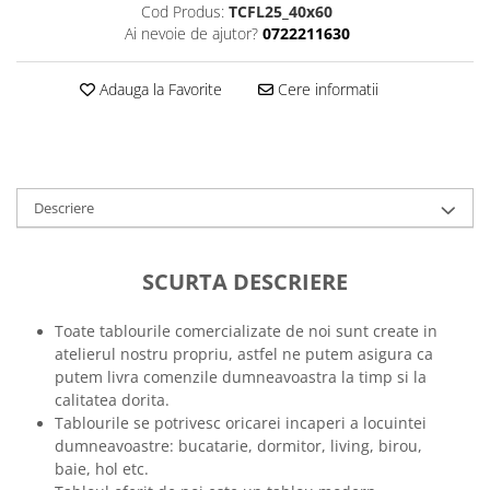
Cod Produs:
TCFL25_40x60
Tricouri music is life
Ai nevoie de ajutor?
0722211630
Tricouri sporturi de iarna
Adauga la Favorite
Cere informatii
Tricouri snowboard
Tricouri ski
Halloween
Tricouri aniversare
Descriere
Tricouri cadou 20 ani
Tricouri cadou 30 ani
Tricouri cadou 40 ani
SCURTA DESCRIERE
Tricouri cadou 50 ani
Tricouri cadou 60 ani
Toate tablourile comercializate de noi sunt create in
atelierul nostru propriu, astfel ne putem asigura ca
Tricouri motociclisti
putem livra comenzile dumneavoastra la timp si la
Tricouri motociclisti
calitatea dorita.
Tricouri enduro
Tablourile se potrivesc oricarei incaperi a locuintei
dumneavoastre: bucatarie, dormitor, living, birou,
Tricouri offroad
baie, hol etc.
Tricouri biciclisti