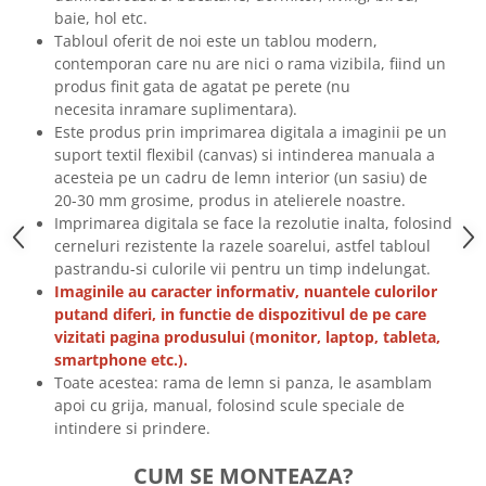
baie, hol etc.
Tricouri biciclisti
Tabloul oferit de noi este un tablou modern,
Tricouri biciclisti MTB
contemporan care nu are nici o rama vizibila, fiind un
Tricouri biciclisti BMX
produs finit gata de agatat pe perete (nu
Tricouri biciclisti downhill
necesita inramare suplimentara).
Este produs prin imprimarea digitala a imaginii pe un
Tricouri skateboard
suport textil flexibil (canvas) si intinderea manuala a
Tricouri sport/fitness
acesteia pe un cadru de lemn interior (un sasiu) de
Tricouri fitness/sala de forta
20-30 mm grosime, produs in atelierele noastre.
Imprimarea digitala se face la rezolutie inalta, folosind
Tricouri yoga
cerneluri rezistente la razele soarelui, astfel tabloul
pastrandu-si culorile vii pentru un timp indelungat.
Imaginile au caracter informativ, nuantele culorilor
putand diferi, in functie de dispozitivul de pe care
vizitati pagina produsului (monitor, laptop, tableta,
smartphone etc.).
Toate acestea: rama de lemn si panza, le asamblam
apoi cu grija, manual, folosind scule speciale de
intindere si prindere.
CUM SE MONTEAZA?