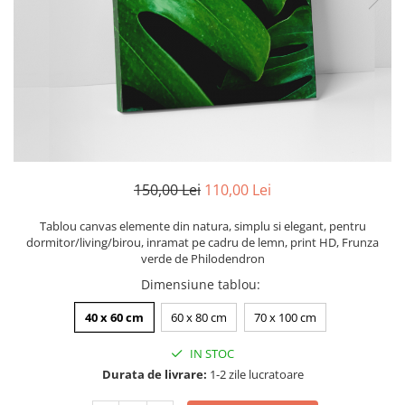
Zodia Fecioara
Tablouri PVC
Zodia Gemeni
Tablouri PVC copii
Zodia Leu
Zodia Pesti
Zodia Rac
Zodia Taur
Zodia Scorpion
Zodia Varsator
150,00 Lei
110,00 Lei
Zodia Sagetator
Tricou personalizat cu imaginea
Tablou canvas elemente din natura, simplu si elegant, pentru
sau textul tau
dormitor/living/birou, inramat pe cadru de lemn, print HD, Frunza
verde de Philodendron
Tricouri familie
Dimensiune tablou
:
Tricouri mamici
Tricouri tatici
40 x 60 cm
60 x 80 cm
70 x 100 cm
Tricouri drumetii
IN STOC
Tricouri pescari
Durata de livrare:
1-2 zile lucratoare
Tricouri gameri