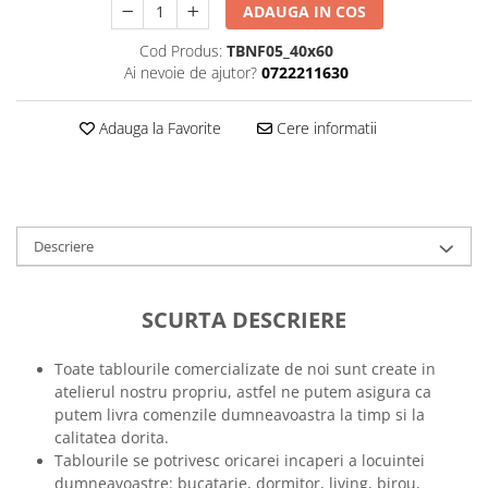
ADAUGA IN COS
Tricouri music is life
Cod Produs:
TBNF05_40x60
Tricouri sporturi de iarna
Ai nevoie de ajutor?
0722211630
Tricouri snowboard
Tricouri ski
Adauga la Favorite
Cere informatii
Halloween
Tricouri aniversare
Tricouri cadou 20 ani
Tricouri cadou 30 ani
Descriere
Tricouri cadou 40 ani
Tricouri cadou 50 ani
SCURTA DESCRIERE
Tricouri cadou 60 ani
Tricouri motociclisti
Toate tablourile comercializate de noi sunt create in
Tricouri motociclisti
atelierul nostru propriu, astfel ne putem asigura ca
putem livra comenzile dumneavoastra la timp si la
Tricouri enduro
calitatea dorita.
Tricouri offroad
Tablourile se potrivesc oricarei incaperi a locuintei
Tricouri biciclisti
dumneavoastre: bucatarie, dormitor, living, birou,