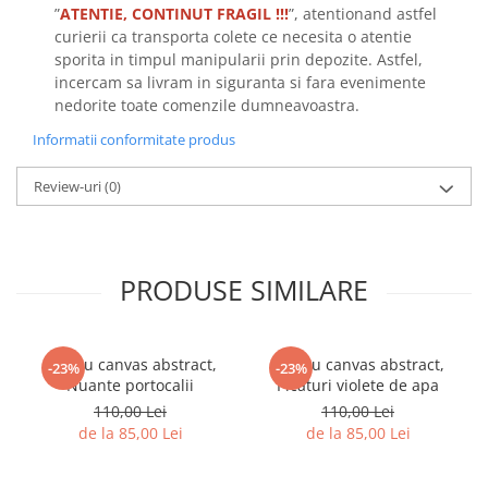
”
ATENTIE, CONTINUT FRAGIL !!!
”, atentionand astfel
curierii ca transporta colete ce necesita o atentie
sporita in timpul manipularii prin depozite. Astfel,
incercam sa livram in siguranta si fara evenimente
nedorite toate comenzile dumneavoastra.
Informatii conformitate produs
Review-uri
(0)
PRODUSE SIMILARE
Tablou canvas abstract,
Tablou canvas abstract,
-23%
-23%
Nuante portocalii
Picaturi violete de apa
110,00 Lei
110,00 Lei
de la 85,00 Lei
de la 85,00 Lei