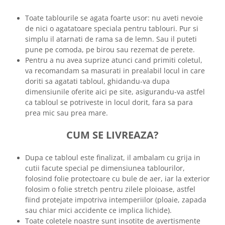
Toate tablourile se agata foarte usor: nu aveti nevoie
de nici o agatatoare speciala pentru tablouri. Pur si
simplu il atarnati de rama sa de lemn. Sau il puteti
pune pe comoda, pe birou sau rezemat de perete.
Pentru a nu avea suprize atunci cand primiti coletul,
va recomandam sa masurati in prealabil locul in care
doriti sa agatati tabloul, ghidandu-va dupa
dimensiunile oferite aici pe site, asigurandu-va astfel
ca tabloul se potriveste in locul dorit, fara sa para
prea mic sau prea mare.
CUM SE LIVREAZA?
Dupa ce tabloul este finalizat, il ambalam cu grija in
cutii facute special pe dimensiunea tablourilor,
folosind folie protectoare cu bule de aer, iar la exterior
folosim o folie stretch pentru zilele ploioase, astfel
fiind protejate impotriva intemperiilor (ploaie, zapada
sau chiar mici accidente ce implica lichide).
Toate coletele noastre sunt insotite de avertismente