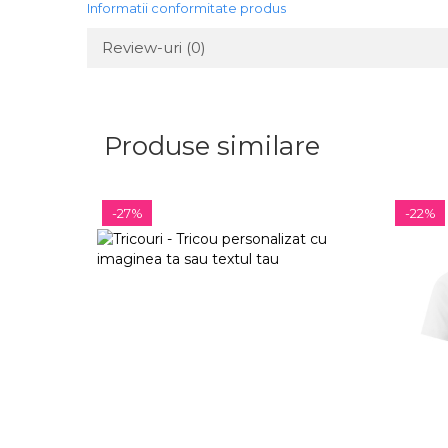
Informatii conformitate produs
Tricouri biciclisti
Tricouri biciclisti MTB
Review-uri
(0)
Tricouri biciclisti BMX
Tricouri biciclisti downhill
Tricouri skateboard
Produse similare
Tricouri sport/fitness
Tricouri fitness/sala de forta
Tricouri yoga
-27%
-22%