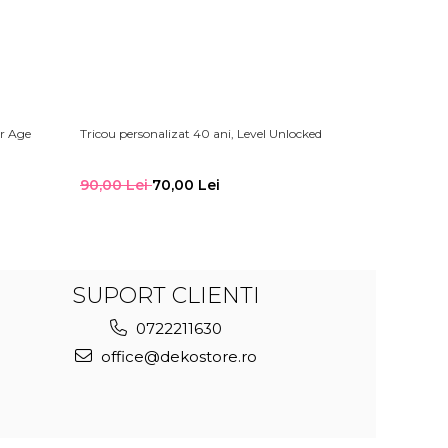
ur Age
Tricou personalizat 40 ani, Level Unlocked
Tricou person
Classic
90,00 Lei
70,00 Lei
90,00 Lei
SUPORT CLIENTI
0722211630
office@dekostore.ro