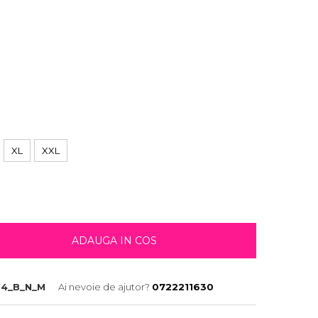
XL
XXL
ADAUGA IN COS
4_B_N_M
Ai nevoie de ajutor?
0722211630