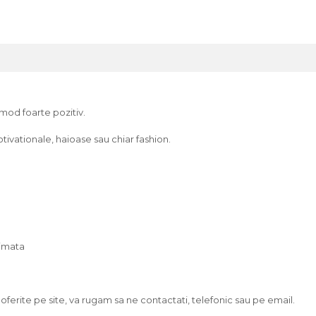
n mod foarte pozitiv.
ivationale, haioase sau chiar fashion.
rimata
erite pe site, va rugam sa ne contactati, telefonic sau pe email.