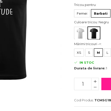
Tricou pentru
:
Femei
Barbati
Culoare tricou
: Negru
Mărimi tricouri ->
:
XS
S
M
L
IN STOC
Durata de livrare:
1
Cod Produs:
TCMSG18