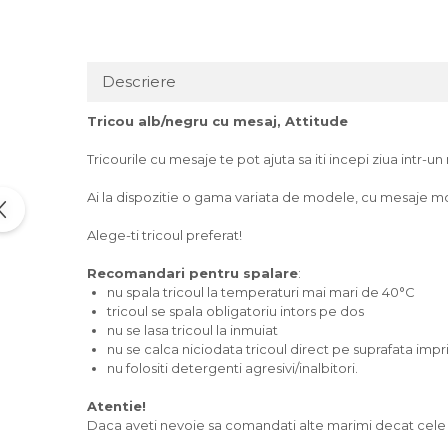
Tricouri music is life
Tricouri sporturi de iarna
Descriere
Tricouri snowboard
Tricouri ski
Tricou alb/negru cu mesaj, Attitude
Halloween
Tricourile cu mesaje te pot ajuta sa iti incepi ziua intr-u
Tricouri aniversare
Tricouri cadou 20 ani
Ai la dispozitie o gama variata de modele, cu mesaje mot
Tricouri cadou 30 ani
Alege-ti tricoul preferat!
Tricouri cadou 40 ani
Recomandari pentru spalare
:
Tricouri cadou 50 ani
nu spala tricoul la temperaturi mai mari de 40°C
Tricouri cadou 60 ani
tricoul se spala obligatoriu intors pe dos
Tricouri motociclisti
nu se lasa tricoul la inmuiat
nu se calca niciodata tricoul direct pe suprafata imp
Tricouri motociclisti
nu folositi detergenti agresivi/inalbitori.
Tricouri enduro
Atentie!
Tricouri offroad
Daca aveti nevoie sa comandati alte marimi decat cele of
Tricouri biciclisti