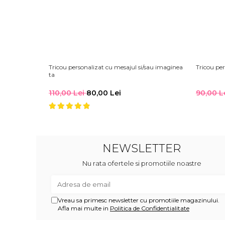
Tricou personalizat cu mesajul si/sau imaginea
Tricou per
ta
110,00 Lei
80,00 Lei
90,00 L
NEWSLETTER
Nu rata ofertele si promotiile noastre
Vreau sa primesc newsletter cu promotiile magazinului.
Afla mai multe in
Politica de Confidentialitate