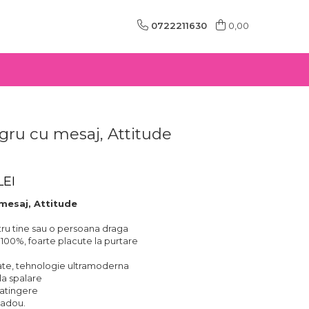
0722211630
0,00
gru cu mesaj, Attitude
LEI
 mesaj, Attitude
ru tine sau o persoana draga
 100%, foarte placute la purtare
itate, tehnologie ultramoderna
la spalare
 atingere
 cadou.