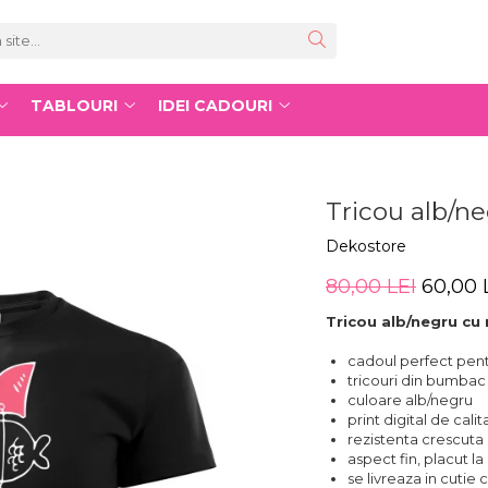
TABLOURI
IDEI CADOURI
Tricou alb/ne
Dekostore
80,00 LEI
60,00 
Tricou alb/negru cu
cadoul perfect pent
tricouri din bumbac
culoare alb/negru
print digital de cal
rezistenta crescuta 
aspect fin, placut la
se livreaza in cutie