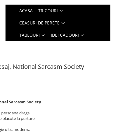
ACASA
TRICOURI
CEASURI DE PERETE
TABLOURI
IDEI CADOURI
saj, National Sarcasm Society
onal Sarcasm Society
o persoana draga
e placute la purtare
logie ultramoderna