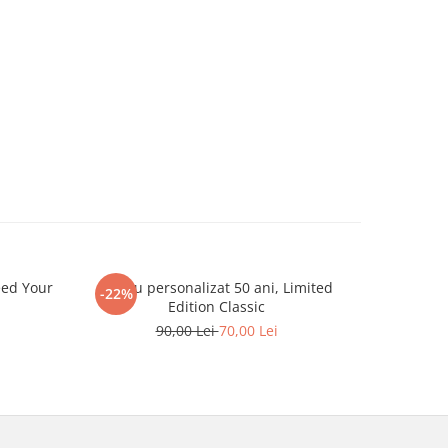
eed Your
Tricou personalizat 50 ani, Limited
Tricou pe
-22%
-25%
Edition Classic
90,00 Lei
70,00 Lei