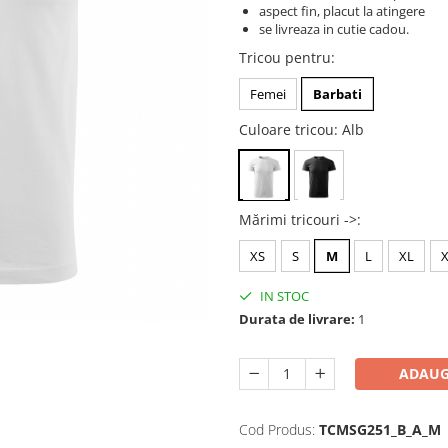
aspect fin, placut la atingere
se livreaza in cutie cadou.
Tricou pentru
:
Femei
Barbati
Culoare tricou
: Alb
Mărimi tricouri ->
:
XS
S
M
L
XL
IN STOC
Durata de livrare:
1
ADAUG
Cod Produs:
TCMSG251_B_A_M