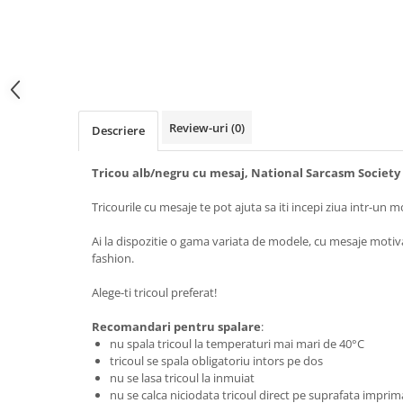
Tricouri music is life
Tricouri sporturi de iarna
Tricouri snowboard
Tricouri ski
Halloween
Review-uri
(0)
Descriere
Tricouri aniversare
Tricou alb/negru cu mesaj, National Sarcasm Society
Tricouri cadou 20 ani
Tricouri cadou 30 ani
Tricourile cu mesaje te pot ajuta sa iti incepi ziua intr-un m
Tricouri cadou 40 ani
Ai la dispozitie o gama variata de modele, cu mesaje motiv
Tricouri cadou 50 ani
fashion.
Tricouri cadou 60 ani
Alege-ti tricoul preferat!
Tricouri motociclisti
Tricouri motociclisti
Recomandari pentru spalare
:
nu spala tricoul la temperaturi mai mari de 40°C
Tricouri enduro
tricoul se spala obligatoriu intors pe dos
Tricouri offroad
nu se lasa tricoul la inmuiat
Tricouri biciclisti
nu se calca niciodata tricoul direct pe suprafata imprim