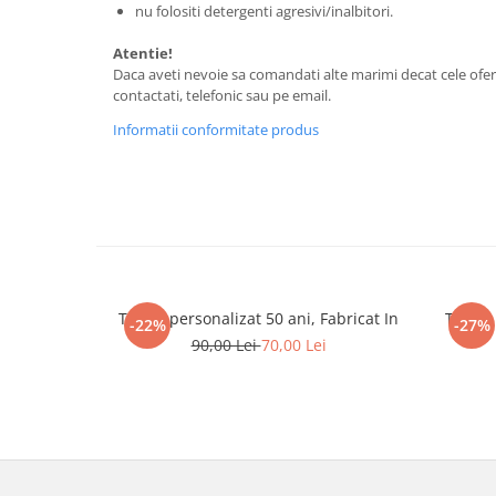
nu folositi detergenti agresivi/inalbitori.
Tricouri biciclisti
Tricouri biciclisti MTB
Atentie!
Daca aveti nevoie sa comandati alte marimi decat cele ofer
Tricouri biciclisti BMX
contactati, telefonic sau pe email.
Tricouri biciclisti downhill
Informatii conformitate produs
Tricouri skateboard
Tricouri sport/fitness
Tricouri fitness/sala de forta
Tricouri yoga
Tricou personalizat 50 ani, Fabricat In
Tricou
-22%
-27%
90,00 Lei
70,00 Lei