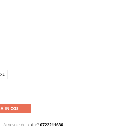
XXL
A IN COS
Ai nevoie de ajutor?
0722211630