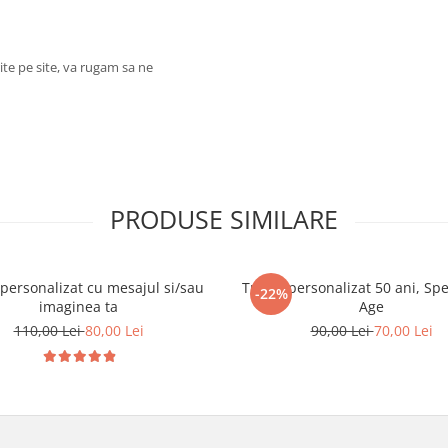
ite pe site, va rugam sa ne
PRODUSE SIMILARE
 personalizat cu mesajul si/sau
Tricou personalizat 50 ani, Sp
-22%
imaginea ta
Age
110,00 Lei
80,00 Lei
90,00 Lei
70,00 Lei