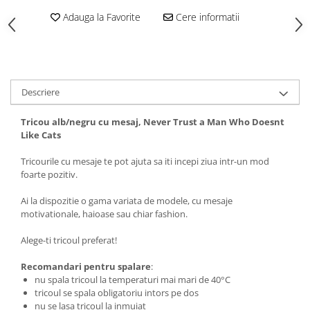
Tricouri biciclisti
Adauga la Favorite
Cere informatii
Tricouri biciclisti MTB
Tricouri biciclisti BMX
Tricouri biciclisti downhill
Tricouri skateboard
Descriere
Tricouri sport/fitness
Tricou alb/negru cu mesaj, Never Trust a Man Who Doesnt
Tricouri fitness/sala de forta
Like Cats
Tricouri yoga
Tricourile cu mesaje te pot ajuta sa iti incepi ziua intr-un mod
foarte pozitiv.
Ai la dispozitie o gama variata de modele, cu mesaje
motivationale, haioase sau chiar fashion.
Alege-ti tricoul preferat!
Recomandari pentru spalare
:
nu spala tricoul la temperaturi mai mari de 40°C
tricoul se spala obligatoriu intors pe dos
nu se lasa tricoul la inmuiat