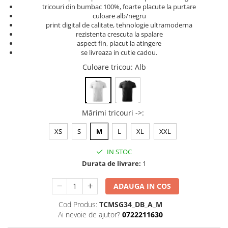
tricouri din bumbac 100%, foarte placute la purtare
Tricouri music is life
culoare alb/negru
print digital de calitate, tehnologie ultramoderna
Tricouri sporturi de iarna
rezistenta crescuta la spalare
Tricouri snowboard
aspect fin, placut la atingere
se livreaza in cutie cadou.
Tricouri ski
Culoare tricou
: Alb
Halloween
Tricouri aniversare
Tricouri cadou 20 ani
Mărimi tricouri ->
:
Tricouri cadou 30 ani
Tricouri cadou 40 ani
XS
S
M
L
XL
XXL
Tricouri cadou 50 ani
IN STOC
Tricouri cadou 60 ani
Durata de livrare:
1
Tricouri motociclisti
Tricouri motociclisti
ADAUGA IN COS
Tricouri enduro
Cod Produs:
TCMSG34_DB_A_M
Tricouri offroad
Ai nevoie de ajutor?
0722211630
Tricouri biciclisti