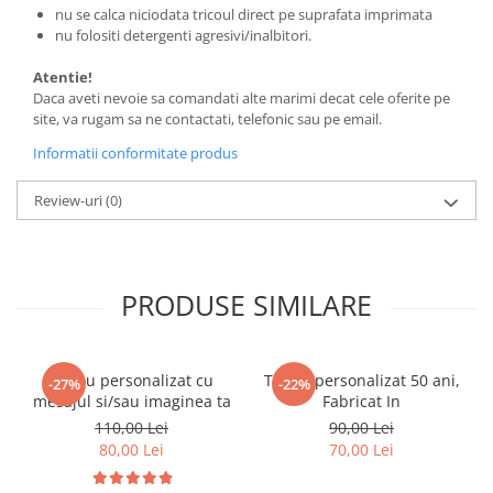
nu se calca niciodata tricoul direct pe suprafata imprimata
nu folositi detergenti agresivi/inalbitori.
Atentie!
Daca aveti nevoie sa comandati alte marimi decat cele oferite pe
site, va rugam sa ne contactati, telefonic sau pe email.
Informatii conformitate produs
Review-uri
(0)
PRODUSE SIMILARE
Tricou personalizat cu
Tricou personalizat 50 ani,
-27%
-22%
mesajul si/sau imaginea ta
Fabricat In
110,00 Lei
90,00 Lei
80,00 Lei
70,00 Lei