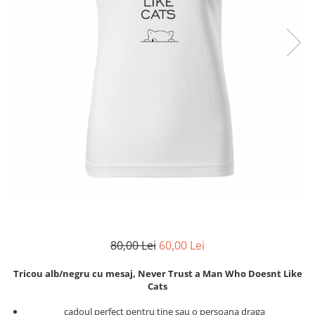
Zodia Fecioara
Tablouri PVC
Zodia Gemeni
Tablouri PVC copii
Zodia Leu
Zodia Pesti
Zodia Rac
Zodia Taur
Zodia Scorpion
Zodia Varsator
Zodia Sagetator
Tricou personalizat cu imaginea
sau textul tau
Tricouri familie
Tricouri mamici
80,00 Lei
60,00 Lei
Tricouri tatici
Tricouri drumetii
Tricou alb/negru cu mesaj, Never Trust a Man Who Doesnt Like
Tricouri pescari
Cats
Tricouri gameri
cadoul perfect pentru tine sau o persoana draga