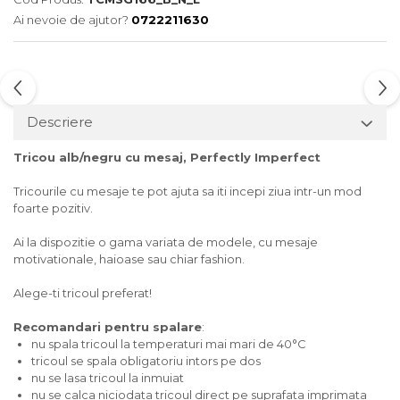
Tricouri biciclisti
Ai nevoie de ajutor?
0722211630
Tricouri biciclisti MTB
Tricouri biciclisti BMX
Tricouri biciclisti downhill
Tricouri skateboard
Descriere
Tricouri sport/fitness
Tricou alb/negru cu mesaj, Perfectly Imperfect
Tricouri fitness/sala de forta
Tricouri yoga
Tricourile cu mesaje te pot ajuta sa iti incepi ziua intr-un mod
foarte pozitiv.
Ai la dispozitie o gama variata de modele, cu mesaje
motivationale, haioase sau chiar fashion.
Alege-ti tricoul preferat!
Recomandari pentru spalare
:
nu spala tricoul la temperaturi mai mari de 40°C
tricoul se spala obligatoriu intors pe dos
nu se lasa tricoul la inmuiat
nu se calca niciodata tricoul direct pe suprafata imprimata