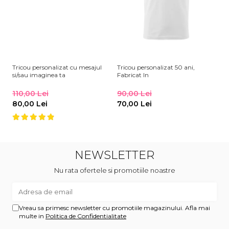
Tricou personalizat cu mesajul
Tricou personalizat 50 ani,
Tr
si/sau imaginea ta
Fabricat In
Li
110,00 Lei
90,00 Lei
9
80,00 Lei
70,00 Lei
7
NEWSLETTER
Nu rata ofertele si promotiile noastre
Vreau sa primesc newsletter cu promotiile magazinului. Afla mai
multe in
Politica de Confidentialitate