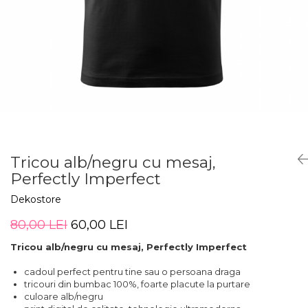
Zodia Fecioara
Tablouri PVC
Zodia Gemeni
Tablouri PVC copii
Zodia Leu
Zodia Pesti
Zodia Rac
Zodia Taur
Zodia Scorpion
Zodia Varsator
Zodia Sagetator
Tricou alb/negru cu mesaj,
Tricou personalizat cu imaginea
Perfectly Imperfect
sau textul tau
Dekostore
Tricouri familie
Tricouri mamici
80,00 LEI
60,00 LEI
Tricouri tatici
Tricou alb/negru cu mesaj, Perfectly Imperfect
Tricouri drumetii
cadoul perfect pentru tine sau o persoana draga
Tricouri pescari
tricouri din bumbac 100%, foarte placute la purtare
culoare alb/negru
Tricouri gameri