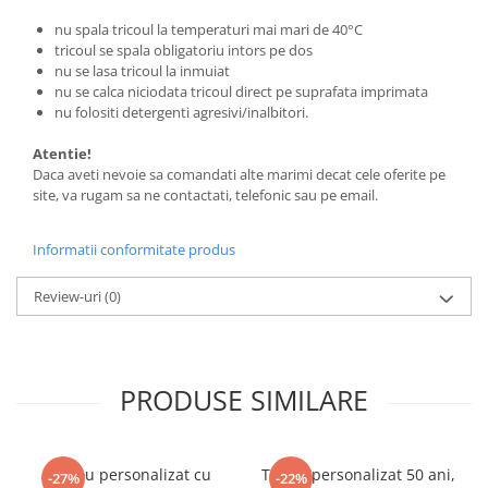
nu spala tricoul la temperaturi mai mari de 40°C
tricoul se spala obligatoriu intors pe dos
nu se lasa tricoul la inmuiat
nu se calca niciodata tricoul direct pe suprafata imprimata
nu folositi detergenti agresivi/inalbitori.
Atentie!
Daca aveti nevoie sa comandati alte marimi decat cele oferite pe
site, va rugam sa ne contactati, telefonic sau pe email.
Informatii conformitate produs
Review-uri
(0)
PRODUSE SIMILARE
Tricou personalizat cu
Tricou personalizat 50 ani,
-27%
-22%