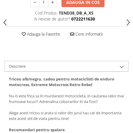
ADAUGA IN COS
Tricouri biciclisti
Cod Produs:
TEND38_DB_A_XS
Tricouri biciclisti MTB
Ai nevoie de ajutor?
0722211630
Tricouri biciclisti BMX
Tricouri biciclisti downhill
Adauga la Favorite
Cere informatii
Tricouri skateboard
Tricouri sport/fitness
Tricouri fitness/sala de forta
Tricouri yoga
Descriere
Tricou alb/negru, cadou pentru motociclisti de enduro
motocross, Extreme Motocross Retro Rebel
Nu-ti este frica sa iti murdaresti motocicleta, in cautarea celor mai
frumoase locuri? Adrenalina coborarilor iti da fiori?
Alege acest tricou si arata si celor din jurul tau cat de importanta
este acest stil de viata pentru tine!
Recomandari pentru spalare
: