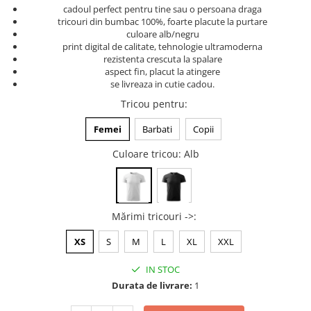
cadoul perfect pentru tine sau o persoana draga
Tricouri music is life
tricouri din bumbac 100%, foarte placute la purtare
culoare alb/negru
Tricouri sporturi de iarna
print digital de calitate, tehnologie ultramoderna
Tricouri snowboard
rezistenta crescuta la spalare
aspect fin, placut la atingere
Tricouri ski
se livreaza in cutie cadou.
Halloween
Tricou pentru
:
Tricouri aniversare
Femei
Barbati
Copii
Tricouri cadou 20 ani
Culoare tricou
: Alb
Tricouri cadou 30 ani
Tricouri cadou 40 ani
Tricouri cadou 50 ani
Tricouri cadou 60 ani
Mărimi tricouri ->
:
Tricouri motociclisti
XS
S
M
L
XL
XXL
Tricouri motociclisti
Tricouri enduro
IN STOC
Tricouri offroad
Durata de livrare:
1
Tricouri biciclisti