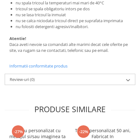
nu spala tricoul la temperaturi mai mari de 40°C
tricoul se spala obligatoriu intors pe dos
nu se lasa tricoul la inmuiat
nu se calca niciodata tricoul direct pe suprafata imprimata
nu folositi detergenti agresivi/inalbitori.
Atentie!
Daca aveti nevoie sa comandati alte marimi decat cele oferite pe
site, va rugam sa ne contactati, telefonic sau pe email.
Informatii conformitate produs
Review-uri
(0)
PRODUSE SIMILARE
Tricou personalizat cu
Tricou personalizat 50 ani,
-27%
-22%
mesajul si/sau imaginea ta
Fabricat In