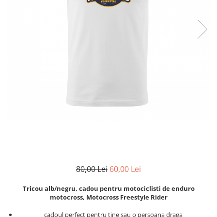
Zodia Fecioara
Tablouri PVC
Zodia Gemeni
Tablouri PVC copii
Zodia Leu
Zodia Pesti
Zodia Rac
Zodia Taur
Zodia Scorpion
Zodia Varsator
Zodia Sagetator
Tricou personalizat cu imaginea
sau textul tau
Tricouri familie
Tricouri mamici
80,00 Lei
60,00 Lei
Tricouri tatici
Tricouri drumetii
Tricou alb/negru, cadou pentru motociclisti de enduro
Tricouri pescari
motocross, Motocross Freestyle Rider
Tricouri gameri
cadoul perfect pentru tine sau o persoana draga