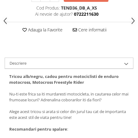
Tricouri biciclisti
Cod Produs:
TEND36_DB_A_XS
Tricouri biciclisti MTB
Ai nevoie de ajutor?
0722211630
Tricouri biciclisti BMX
Tricouri biciclisti downhill
Adauga la Favorite
Cere informatii
Tricouri skateboard
Tricouri sport/fitness
Tricouri fitness/sala de forta
Descriere
Tricouri yoga
Tricou alb/negru, cadou pentru motociclisti de enduro
motocross, Motocross Freestyle Rider
Nu-ti este frica sa iti murdaresti motocicleta, in cautarea celor mai
frumoase locuri? Adrenalina coborarilor iti da fiori?
Alege acest tricou si arata si celor din jurul tau cat de importanta
este acest stil de viata pentru tine!
Recomandari pentru spalare
: