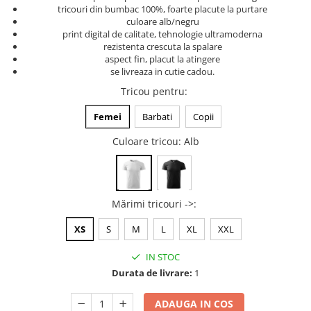
tricouri din bumbac 100%, foarte placute la purtare
Tricouri music is life
culoare alb/negru
print digital de calitate, tehnologie ultramoderna
Tricouri sporturi de iarna
rezistenta crescuta la spalare
Tricouri snowboard
aspect fin, placut la atingere
se livreaza in cutie cadou.
Tricouri ski
Tricou pentru
:
Halloween
Tricouri aniversare
Femei
Barbati
Copii
Tricouri cadou 20 ani
Culoare tricou
: Alb
Tricouri cadou 30 ani
Tricouri cadou 40 ani
Tricouri cadou 50 ani
Mărimi tricouri ->
:
Tricouri cadou 60 ani
Tricouri motociclisti
XS
S
M
L
XL
XXL
Tricouri motociclisti
IN STOC
Tricouri enduro
Durata de livrare:
1
Tricouri offroad
Tricouri biciclisti
ADAUGA IN COS