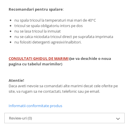
Recomandari pentru spalare
:
nu spala tricoul la temperaturi mai mari de 40°C
tricoul se spala obligatoriu intors pe dos
nu se lasa tricoul la inmuiat
nu se calca niciodata tricoul direct pe suprafata imprimata
nu folositi detergenti agresivi/inalbitori.
CONSULTATI GHIDUL DE MARIMI
(
se va deschide o noua
pagina cu tabelul marimilor)
Atentie!
Daca aveti nevoie sa comandati alte marimi decat cele oferite pe
site, va rugam sa ne contactati, telefonic sau pe email.
Informatii conformitate produs
Review-uri
(0)