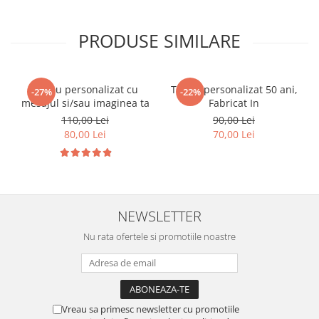
PRODUSE SIMILARE
Tricou personalizat cu
Tricou personalizat 50 ani,
-27%
-22%
mesajul si/sau imaginea ta
Fabricat In
110,00 Lei
90,00 Lei
80,00 Lei
70,00 Lei
NEWSLETTER
Nu rata ofertele si promotiile noastre
Vreau sa primesc newsletter cu promotiile