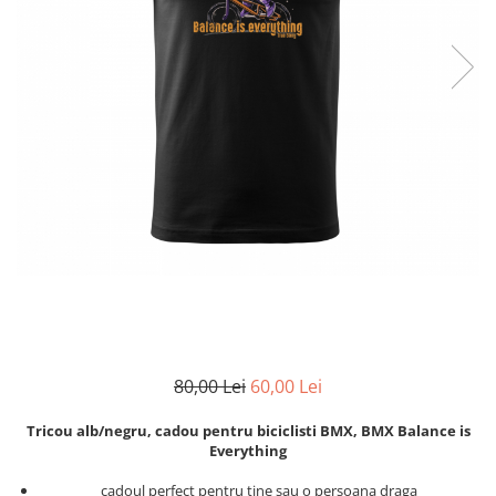
Zodia Fecioara
Tablouri PVC
Zodia Gemeni
Tablouri PVC copii
Zodia Leu
Zodia Pesti
Zodia Rac
Zodia Taur
Zodia Scorpion
Zodia Varsator
Zodia Sagetator
Tricou personalizat cu imaginea
sau textul tau
Tricouri familie
Tricouri mamici
80,00 Lei
60,00 Lei
Tricouri tatici
Tricouri drumetii
Tricou alb/negru, cadou pentru biciclisti BMX, BMX Balance is
Tricouri pescari
Everything
Tricouri gameri
cadoul perfect pentru tine sau o persoana draga