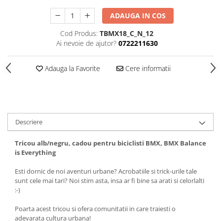
Tricouri biciclisti
ADAUGA IN COS
Tricouri biciclisti MTB
Cod Produs:
TBMX18_C_N_12
Tricouri biciclisti BMX
Ai nevoie de ajutor?
0722211630
Tricouri biciclisti downhill
Tricouri skateboard
Adauga la Favorite
Cere informatii
Tricouri sport/fitness
Tricouri fitness/sala de forta
Tricouri yoga
Descriere
Tricou alb/negru, cadou pentru biciclisti BMX, BMX Balance
is Everything
Esti dornic de noi aventuri urbane? Acrobatiile si trick-urile tale
sunt cele mai tari? Noi stim asta, insa ar fi bine sa arati si celorlalti
:-)
Poarta acest tricou si ofera comunitatii in care traiesti o
adevarata cultura urbana!