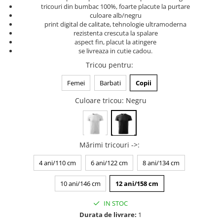
tricouri din bumbac 100%, foarte placute la purtare
Tricouri music is life
culoare alb/negru
print digital de calitate, tehnologie ultramoderna
Tricouri sporturi de iarna
rezistenta crescuta la spalare
Tricouri snowboard
aspect fin, placut la atingere
se livreaza in cutie cadou.
Tricouri ski
Tricou pentru
:
Halloween
Tricouri aniversare
Femei
Barbati
Copii
Tricouri cadou 20 ani
Culoare tricou
: Negru
Tricouri cadou 30 ani
Tricouri cadou 40 ani
Tricouri cadou 50 ani
Mărimi tricouri ->
:
Tricouri cadou 60 ani
Tricouri motociclisti
4 ani/110 cm
6 ani/122 cm
8 ani/134 cm
Tricouri motociclisti
10 ani/146 cm
12 ani/158 cm
Tricouri enduro
Tricouri offroad
IN STOC
Tricouri biciclisti
Durata de livrare:
1