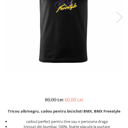
Zodia Fecioara
Tablouri PVC
Zodia Gemeni
Tablouri PVC copii
Zodia Leu
Zodia Pesti
Zodia Rac
Zodia Taur
Zodia Scorpion
Zodia Varsator
Zodia Sagetator
Tricou personalizat cu imaginea
sau textul tau
Tricouri familie
Tricouri mamici
80,00 Lei
60,00 Lei
Tricouri tatici
Tricouri drumetii
Tricou alb/negru, cadou pentru biciclisti BMX, BMX Freestyle
Tricouri pescari
cadoul perfect pentru tine sau o persoana draga
Tricouri gameri
tricouri din bumbac 100%, foarte placute la purtare