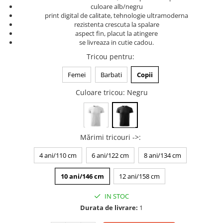
culoare alb/negru
Tricouri music is life
print digital de calitate, tehnologie ultramoderna
rezistenta crescuta la spalare
Tricouri sporturi de iarna
aspect fin, placut la atingere
Tricouri snowboard
se livreaza in cutie cadou.
Tricouri ski
Tricou pentru
:
Halloween
Femei
Barbati
Copii
Tricouri aniversare
Culoare tricou
: Negru
Tricouri cadou 20 ani
Tricouri cadou 30 ani
Tricouri cadou 40 ani
Tricouri cadou 50 ani
Mărimi tricouri ->
:
Tricouri cadou 60 ani
4 ani/110 cm
6 ani/122 cm
8 ani/134 cm
Tricouri motociclisti
10 ani/146 cm
12 ani/158 cm
Tricouri motociclisti
Tricouri enduro
IN STOC
Tricouri offroad
Durata de livrare:
1
Tricouri biciclisti