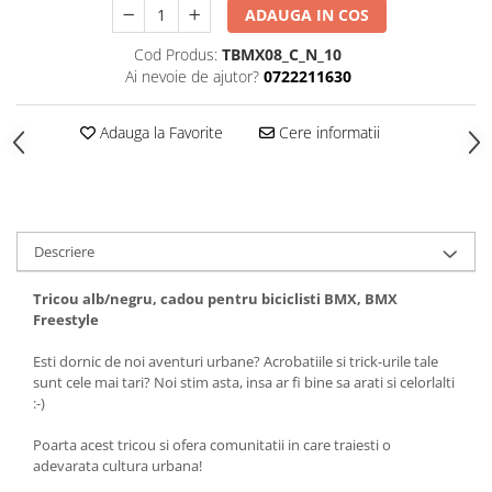
ADAUGA IN COS
Tricouri biciclisti
Tricouri biciclisti MTB
Cod Produs:
TBMX08_C_N_10
Ai nevoie de ajutor?
0722211630
Tricouri biciclisti BMX
Tricouri biciclisti downhill
Adauga la Favorite
Cere informatii
Tricouri skateboard
Tricouri sport/fitness
Tricouri fitness/sala de forta
Tricouri yoga
Descriere
Tricou alb/negru, cadou pentru biciclisti BMX, BMX
Freestyle
Esti dornic de noi aventuri urbane? Acrobatiile si trick-urile tale
sunt cele mai tari? Noi stim asta, insa ar fi bine sa arati si celorlalti
:-)
Poarta acest tricou si ofera comunitatii in care traiesti o
adevarata cultura urbana!