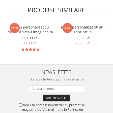
PRODUSE SIMILARE
Tricou personalizat cu
Tricou personalizat 50 ani,
-27%
-22%
mesajul si/sau imaginea ta
Fabricat In
110,00 Lei
90,00 Lei
80,00 Lei
70,00 Lei
NEWSLETTER
Nu rata ofertele si promotiile noastre
Vreau sa primesc newsletter cu promotiile
magazinului. Afla mai multe in
Politica de