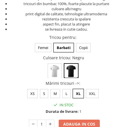
tricouri din bumbac 100%, foarte placute la purtare
Tricouri music is life
culoare alb/negru
print digital de calitate, tehnologie ultramoderna
Tricouri sporturi de iarna
rezistenta crescuta la spalare
Tricouri snowboard
aspect fin, placut la atingere
se livreaza in cutie cadou.
Tricouri ski
Tricou pentru
:
Halloween
Tricouri aniversare
Femei
Barbati
Copii
Tricouri cadou 20 ani
Culoare tricou
: Negru
Tricouri cadou 30 ani
Tricouri cadou 40 ani
Tricouri cadou 50 ani
Mărimi tricouri ->
:
Tricouri cadou 60 ani
Tricouri motociclisti
XS
S
M
L
XL
XXL
Tricouri motociclisti
IN STOC
Tricouri enduro
Durata de livrare:
1
Tricouri offroad
Tricouri biciclisti
ADAUGA IN COS