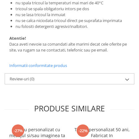
nu spala tricoul la temperaturi mai mari de 40°C
tricoul se spala obligatoriu intors pe dos
nu se lasa tricoul la inmuiat
nu se calca niciodata tricoul direct pe suprafata imprimata
nu folositi detergenti agresivi/inalbitori.
Atentie!
Daca aveti nevoie sa comandati alte marimi decat cele oferite pe
site, va rugam sa ne contactati, telefonic sau pe email.
Informatii conformitate produs
Review-uri
(0)
PRODUSE SIMILARE
Tricou personalizat cu
Tricou personalizat 50 ani,
-27%
-22%
mesajul si/sau imaginea ta
Fabricat In