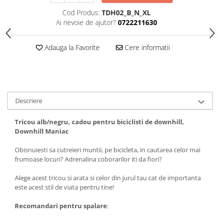
Tricouri biciclisti
Cod Produs:
TDH02_B_N_XL
Tricouri biciclisti MTB
Ai nevoie de ajutor?
0722211630
Tricouri biciclisti BMX
Tricouri biciclisti downhill
Adauga la Favorite
Cere informatii
Tricouri skateboard
Tricouri sport/fitness
Tricouri fitness/sala de forta
Descriere
Tricouri yoga
Tricou alb/negru, cadou pentru biciclisti de downhill,
Downhill Maniac
Obisnuiesti sa cutreieri muntii, pe bicicleta, in cautarea celor mai
frumoase locuri? Adrenalina coborarilor iti da fiori?
Alege acest tricou si arata si celor din jurul tau cat de importanta
este acest stil de viata pentru tine!
Recomandari pentru spalare
: