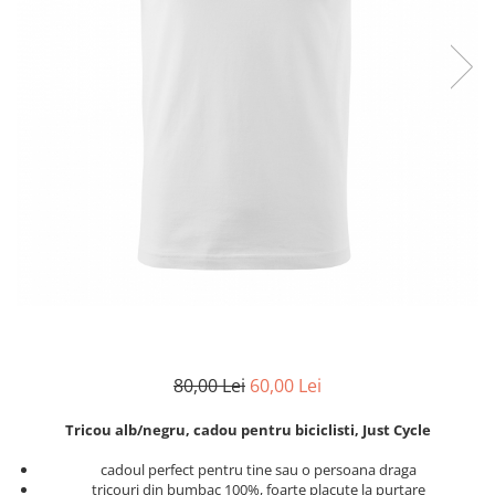
Zodia Fecioara
Tablouri PVC
Zodia Gemeni
Tablouri PVC copii
Zodia Leu
Zodia Pesti
Zodia Rac
Zodia Taur
Zodia Scorpion
Zodia Varsator
Zodia Sagetator
Tricou personalizat cu imaginea
sau textul tau
Tricouri familie
Tricouri mamici
80,00 Lei
60,00 Lei
Tricouri tatici
Tricouri drumetii
Tricou alb/negru, cadou pentru biciclisti, Just Cycle
Tricouri pescari
cadoul perfect pentru tine sau o persoana draga
Tricouri gameri
tricouri din bumbac 100%, foarte placute la purtare