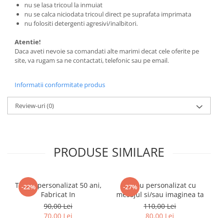
nu se lasa tricoul la inmuiat
nu se calca niciodata tricoul direct pe suprafata imprimata
nu folositi detergenti agresivi/inalbitori.
Atentie!
Daca aveti nevoie sa comandati alte marimi decat cele oferite pe
site, va rugam sa ne contactati, telefonic sau pe email.
Informatii conformitate produs
Review-uri
(0)
PRODUSE SIMILARE
Tricou personalizat 50 ani,
Tricou personalizat cu
-22%
-27%
Fabricat In
mesajul si/sau imaginea ta
90,00 Lei
110,00 Lei
70,00 Lei
80,00 Lei