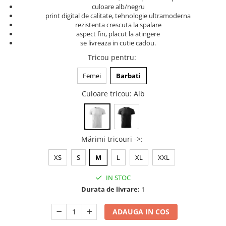
culoare alb/negru
Tricouri music is life
print digital de calitate, tehnologie ultramoderna
rezistenta crescuta la spalare
Tricouri sporturi de iarna
aspect fin, placut la atingere
Tricouri snowboard
se livreaza in cutie cadou.
Tricouri ski
Tricou pentru
:
Halloween
Femei
Barbati
Tricouri aniversare
Culoare tricou
: Alb
Tricouri cadou 20 ani
Tricouri cadou 30 ani
Tricouri cadou 40 ani
Tricouri cadou 50 ani
Mărimi tricouri ->
:
Tricouri cadou 60 ani
XS
S
M
L
XL
XXL
Tricouri motociclisti
IN STOC
Tricouri motociclisti
Durata de livrare:
1
Tricouri enduro
Tricouri offroad
ADAUGA IN COS
Tricouri biciclisti