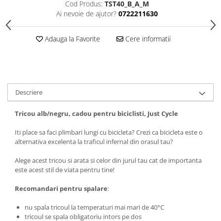
Cod Produs:
TST40_B_A_M
Tricouri biciclisti
Ai nevoie de ajutor?
0722211630
Tricouri biciclisti MTB
Tricouri biciclisti BMX
Adauga la Favorite
Cere informatii
Tricouri biciclisti downhill
Tricouri skateboard
Tricouri sport/fitness
Tricouri fitness/sala de forta
Descriere
Tricouri yoga
Tricou alb/negru, cadou pentru biciclisti, Just Cycle
Iti place sa faci plimbari lungi cu bicicleta? Crezi ca bicicleta este o
alternativa excelenta la traficul infernal din orasul tau?
Alege acest tricou si arata si celor din jurul tau cat de importanta
este acest stil de viata pentru tine!
Recomandari pentru spalare
:
nu spala tricoul la temperaturi mai mari de 40°C
tricoul se spala obligatoriu intors pe dos