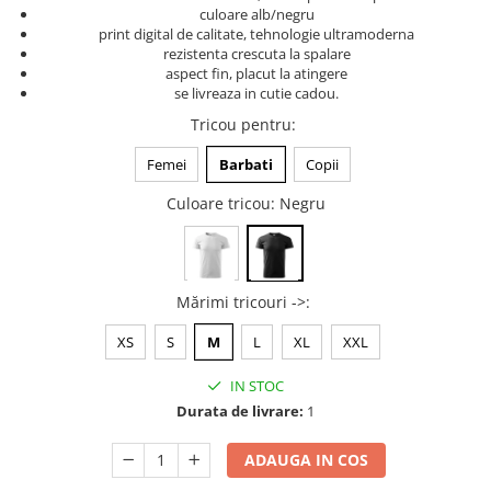
culoare alb/negru
Tricouri music is life
print digital de calitate, tehnologie ultramoderna
rezistenta crescuta la spalare
Tricouri sporturi de iarna
aspect fin, placut la atingere
Tricouri snowboard
se livreaza in cutie cadou.
Tricouri ski
Tricou pentru
:
Halloween
Femei
Barbati
Copii
Tricouri aniversare
Culoare tricou
: Negru
Tricouri cadou 20 ani
Tricouri cadou 30 ani
Tricouri cadou 40 ani
Tricouri cadou 50 ani
Mărimi tricouri ->
:
Tricouri cadou 60 ani
XS
S
M
L
XL
XXL
Tricouri motociclisti
IN STOC
Tricouri motociclisti
Durata de livrare:
1
Tricouri enduro
Tricouri offroad
ADAUGA IN COS
Tricouri biciclisti