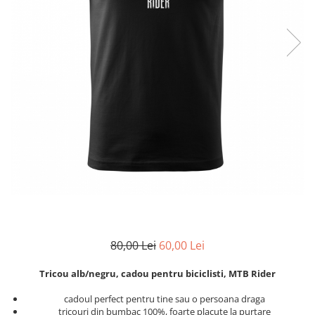
Zodia Fecioara
Tablouri PVC
Zodia Gemeni
Tablouri PVC copii
Zodia Leu
Zodia Pesti
Zodia Rac
Zodia Taur
Zodia Scorpion
Zodia Varsator
Zodia Sagetator
Tricou personalizat cu imaginea
sau textul tau
Tricouri familie
Tricouri mamici
80,00 Lei
60,00 Lei
Tricouri tatici
Tricouri drumetii
Tricou alb/negru, cadou pentru biciclisti, MTB Rider
Tricouri pescari
cadoul perfect pentru tine sau o persoana draga
Tricouri gameri
tricouri din bumbac 100%, foarte placute la purtare