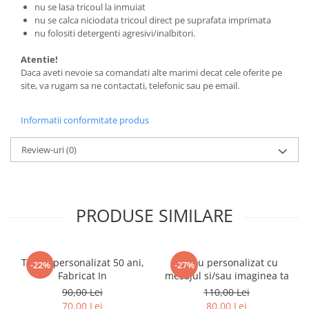
nu se lasa tricoul la inmuiat
nu se calca niciodata tricoul direct pe suprafata imprimata
nu folositi detergenti agresivi/inalbitori.
Atentie!
Daca aveti nevoie sa comandati alte marimi decat cele oferite pe
site, va rugam sa ne contactati, telefonic sau pe email.
Informatii conformitate produs
Review-uri
(0)
PRODUSE SIMILARE
Tricou personalizat 50 ani,
Tricou personalizat cu
-22%
-27%
Fabricat In
mesajul si/sau imaginea ta
90,00 Lei
110,00 Lei
70,00 Lei
80,00 Lei