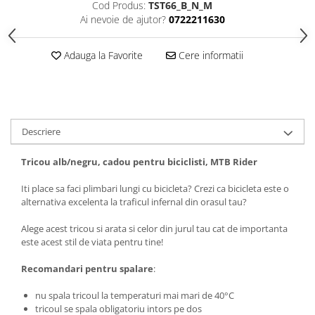
Cod Produs:
TST66_B_N_M
Tricouri biciclisti
Ai nevoie de ajutor?
0722211630
Tricouri biciclisti MTB
Tricouri biciclisti BMX
Adauga la Favorite
Cere informatii
Tricouri biciclisti downhill
Tricouri skateboard
Tricouri sport/fitness
Tricouri fitness/sala de forta
Descriere
Tricouri yoga
Tricou alb/negru, cadou pentru biciclisti, MTB Rider
Iti place sa faci plimbari lungi cu bicicleta? Crezi ca bicicleta este o
alternativa excelenta la traficul infernal din orasul tau?
Alege acest tricou si arata si celor din jurul tau cat de importanta
este acest stil de viata pentru tine!
Recomandari pentru spalare
:
nu spala tricoul la temperaturi mai mari de 40°C
tricoul se spala obligatoriu intors pe dos