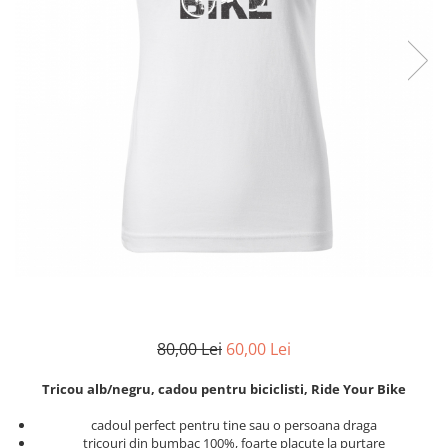
Zodia Fecioara
Tablouri PVC
Zodia Gemeni
Tablouri PVC copii
Zodia Leu
Zodia Pesti
Zodia Rac
Zodia Taur
Zodia Scorpion
Zodia Varsator
Zodia Sagetator
Tricou personalizat cu imaginea
sau textul tau
Tricouri familie
Tricouri mamici
80,00 Lei
60,00 Lei
Tricouri tatici
Tricouri drumetii
Tricou alb/negru, cadou pentru biciclisti, Ride Your Bike
Tricouri pescari
cadoul perfect pentru tine sau o persoana draga
Tricouri gameri
tricouri din bumbac 100%, foarte placute la purtare