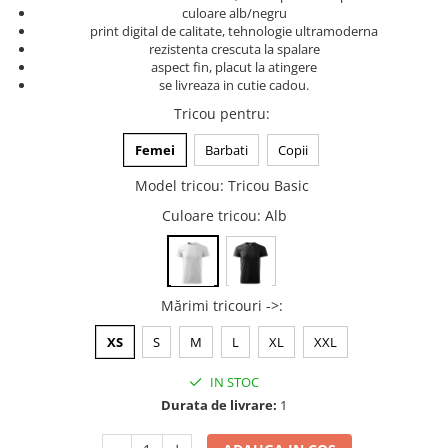
culoare alb/negru
Tricouri music is life
print digital de calitate, tehnologie ultramoderna
rezistenta crescuta la spalare
Tricouri sporturi de iarna
aspect fin, placut la atingere
Tricouri snowboard
se livreaza in cutie cadou.
Tricouri ski
Tricou pentru
:
Halloween
Femei
Barbati
Copii
Tricouri aniversare
Model tricou
:
Tricou Basic
Tricouri cadou 20 ani
Culoare tricou
: Alb
Tricouri cadou 30 ani
Tricouri cadou 40 ani
Tricouri cadou 50 ani
Tricouri cadou 60 ani
Mărimi tricouri ->
:
Tricouri motociclisti
XS
S
M
L
XL
XXL
Tricouri motociclisti
IN STOC
Tricouri enduro
Durata de livrare:
1
Tricouri offroad
Tricouri biciclisti