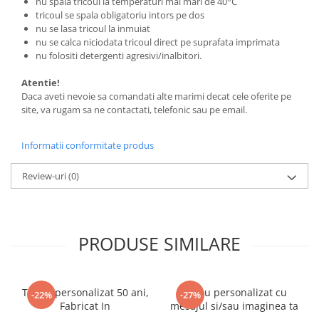
nu spala tricoul la temperaturi mai mari de 40°C
tricoul se spala obligatoriu intors pe dos
nu se lasa tricoul la inmuiat
nu se calca niciodata tricoul direct pe suprafata imprimata
nu folositi detergenti agresivi/inalbitori.
Atentie!
Daca aveti nevoie sa comandati alte marimi decat cele oferite pe
site, va rugam sa ne contactati, telefonic sau pe email.
Informatii conformitate produs
Review-uri
(0)
PRODUSE SIMILARE
Tricou personalizat 50 ani,
Tricou personalizat cu
-22%
-27%
Fabricat In
mesajul si/sau imaginea ta