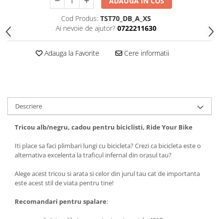
ADAUGA IN COS
Tricouri biciclisti
Cod Produs:
TST70_DB_A_XS
Tricouri biciclisti MTB
Ai nevoie de ajutor?
0722211630
Tricouri biciclisti BMX
Tricouri biciclisti downhill
Adauga la Favorite
Cere informatii
Tricouri skateboard
Tricouri sport/fitness
Tricouri fitness/sala de forta
Tricouri yoga
Descriere
Tricou alb/negru, cadou pentru biciclisti, Ride Your Bike
Iti place sa faci plimbari lungi cu bicicleta? Crezi ca bicicleta este o
alternativa excelenta la traficul infernal din orasul tau?
Alege acest tricou si arata si celor din jurul tau cat de importanta
este acest stil de viata pentru tine!
Recomandari pentru spalare
: